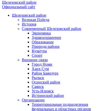
Шелеховский район
Официальный сайт
Шелеховский район
Великая Победа
История
Современный Шелеховский район
Экономика
Здравоохранение
Образование
Природа района
Культура
Спорт
Внешние связи
Город Номи
Ханх Сум
Район Баянзурх
Рыльск
Осинский район
Саянск
Усть-Илимск
Истринский район
Организации
Территориальные подразделения
федеральных и областных органов