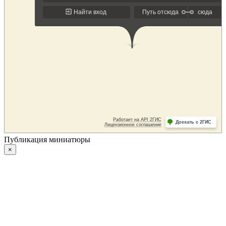
Публикация миниатюры
×