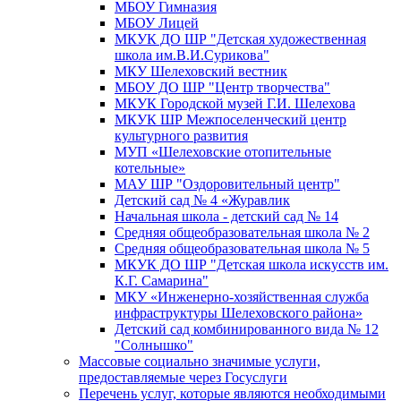
МБОУ Гимназия
МБОУ Лицей
МКУК ДО ШР "Детская художественная
школа им.В.И.Сурикова"
МКУ Шелеховский вестник
МБОУ ДО ШР "Центр творчества"
МКУК Городской музей Г.И. Шелехова
МКУК ШР Межпоселенческий центр
культурного развития
МУП «Шелеховские отопительные
котельные»
МАУ ШР "Оздоровительный центр"
Детский сад № 4 «Журавлик
Начальная школа - детский сад № 14
Средняя общеобразовательная школа № 2
Средняя общеобразовательная школа № 5
МКУК ДО ШР "Детская школа искусств им.
К.Г. Самарина"
МКУ «Инженерно-хозяйственная служба
инфраструктуры Шелеховского района»
Детский сад комбинированного вида № 12
"Солнышко"
Массовые социально значимые услуги,
предоставляемые через Госуслуги
Перечень услуг, которые являются необходимыми