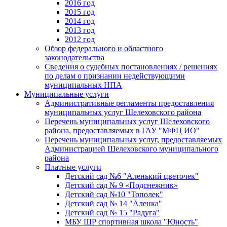
2016 год
2015 год
2014 год
2013 год
2012 год
Обзор федерального и областного
законодательства
Сведения о судебных постановлениях / решениях
по делам о признании недействующими
муниципальных НПА
Муниципальные услуги
Административные регламенты предоставления
муниципальных услуг Шелеховского района
Перечень муниципальных услуг Шелеховского
района, предоставляемых в ГАУ "МФЦ ИО"
Перечень муниципальных услуг, предоставляемых
Администрацией Шелеховского муниципального
района
Платные услуги
Детский сад №6 "Аленький цветочек"
Детский сад № 9 «Подснежник»
Детский сад №10 "Тополек"
Детский сад № 14 "Аленка"
Детский сад № 15 "Радуга"
МБУ ШР спортивная школа "Юность"