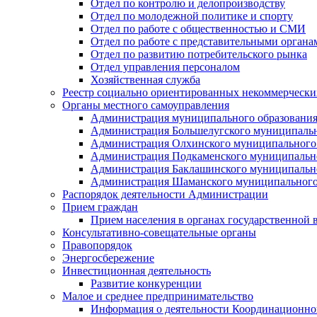
Отдел по контролю и делопроизводству
Отдел по молодежной политике и спорту
Отдел по работе с общественностью и СМИ
Отдел по работе с представительными органа
Отдел по развитию потребительского рынка
Отдел управления персоналом
Хозяйственная служба
Реестр социально ориентированных некоммерчески
Органы местного самоуправления
Администрация муниципального образования
Администрация Большелугского муниципальн
Администрация Олхинского муниципального 
Администрация Подкаменского муниципально
Администрация Баклашинского муниципально
Администрация Шаманского муниципального
Распорядок деятельности Администрации
Прием граждан
Прием населения в органах государственной 
Консультативно-совещательные органы
Правопорядок
Энергосбережение
Инвестиционная деятельность
Развитие конкуренции
Малое и среднее предпринимательство
Информация о деятельности Координационног