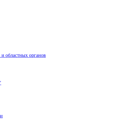
 и областных органов
"
ии