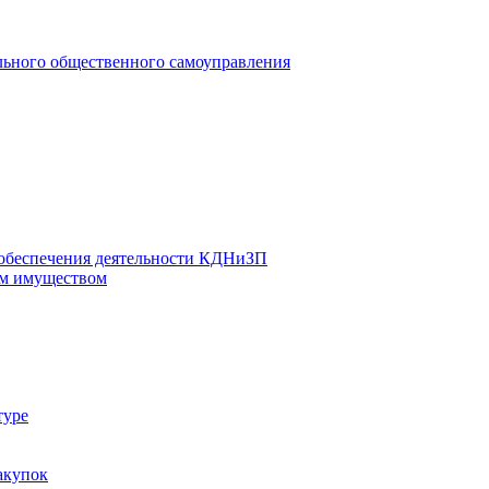
льного общественного самоуправления
 обеспечения деятельности КДНиЗП
м имуществом
туре
акупок