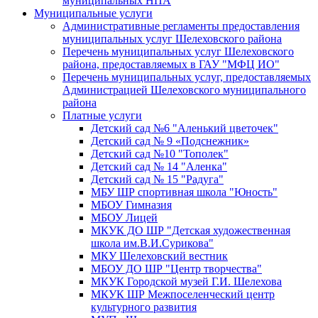
муниципальных НПА
Муниципальные услуги
Административные регламенты предоставления
муниципальных услуг Шелеховского района
Перечень муниципальных услуг Шелеховского
района, предоставляемых в ГАУ "МФЦ ИО"
Перечень муниципальных услуг, предоставляемых
Администрацией Шелеховского муниципального
района
Платные услуги
Детский сад №6 "Аленький цветочек"
Детский сад № 9 «Подснежник»
Детский сад №10 "Тополек"
Детский сад № 14 "Аленка"
Детский сад № 15 "Радуга"
МБУ ШР спортивная школа "Юность"
МБОУ Гимназия
МБОУ Лицей
МКУК ДО ШР "Детская художественная
школа им.В.И.Сурикова"
МКУ Шелеховский вестник
МБОУ ДО ШР "Центр творчества"
МКУК Городской музей Г.И. Шелехова
МКУК ШР Межпоселенческий центр
культурного развития