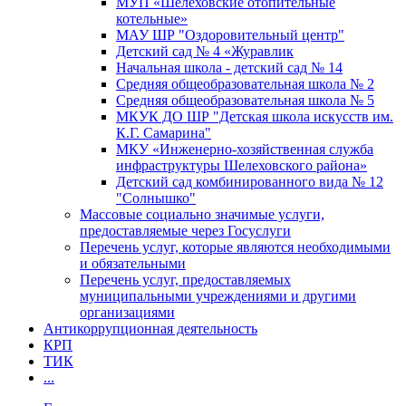
МУП «Шелеховские отопительные
котельные»
МАУ ШР "Оздоровительный центр"
Детский сад № 4 «Журавлик
Начальная школа - детский сад № 14
Средняя общеобразовательная школа № 2
Средняя общеобразовательная школа № 5
МКУК ДО ШР "Детская школа искусств им.
К.Г. Самарина"
МКУ «Инженерно-хозяйственная служба
инфраструктуры Шелеховского района»
Детский сад комбинированного вида № 12
"Солнышко"
Массовые социально значимые услуги,
предоставляемые через Госуслуги
Перечень услуг, которые являются необходимыми
и обязательными
Перечень услуг, предоставляемых
муниципальными учреждениями и другими
организациями
Антикоррупционная деятельность
КРП
ТИК
...