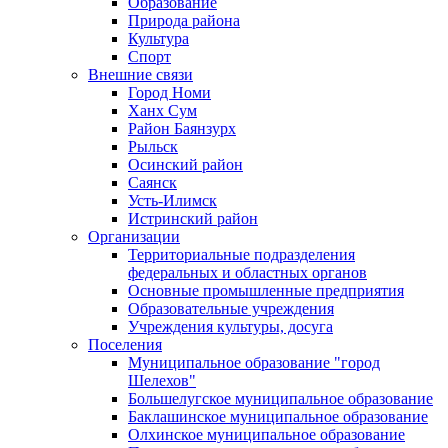
Образование
Природа района
Культура
Спорт
Внешние связи
Город Номи
Ханх Сум
Район Баянзурх
Рыльск
Осинский район
Саянск
Усть-Илимск
Истринский район
Организации
Территориальные подразделения
федеральных и областных органов
Основные промышленные предприятия
Образовательные учреждения
Учреждения культуры, досуга
Поселения
Муниципальное образование "город
Шелехов"
Большелугское муниципальное образование
Баклашинское муниципальное образование
Олхинское муниципальное образование