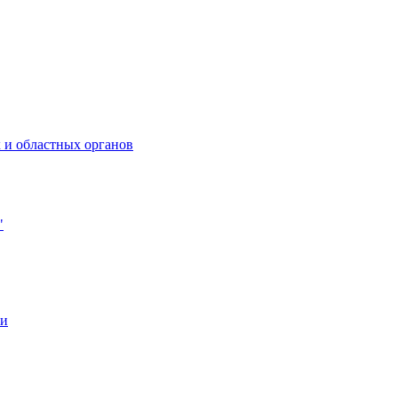
 и областных органов
"
ии