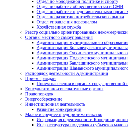
Отдел по молодежной политике и спорту
Отдел по работе с общественностью и СМИ
Отдел по работе с представительными органа
Отдел по развитию потребительского рынка
Отдел управления персоналом
Хозяйственная служба
Реестр социально ориентированных некоммерчески
Органы местного самоуправления
Администрация муниципального образования
Администрация Большелугского муниципальн
Администрация Олхинского муниципального 
Администрация Подкаменского муниципально
Администрация Баклашинского муниципально
Администрация Шаманского муниципального
Распорядок деятельности Администрации
Прием граждан
Прием населения в органах государственной 
Консультативно-совещательные органы
Правопорядок
Энергосбережение
Инвестиционная деятельность
Развитие конкуренции
Малое и среднее предпринимательство
Информация о деятельности Координационног
Инфраструктура поддержки субъектов малого