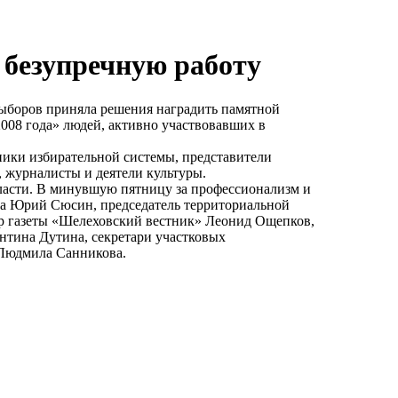
 безупречную работу
выборов приняла решения наградить памятной
008 года» людей, активно участвовавших в
тники избирательной системы, представители
 журналисты и деятели культуры.
ласти. В минувшую пятницу за профессионализм и
на Юрий Сюсин, председатель территориальной
р газеты «Шелеховский вестник» Леонид Ощепков,
нтина Дутина, секретари участковых
 Людмила Санникова.