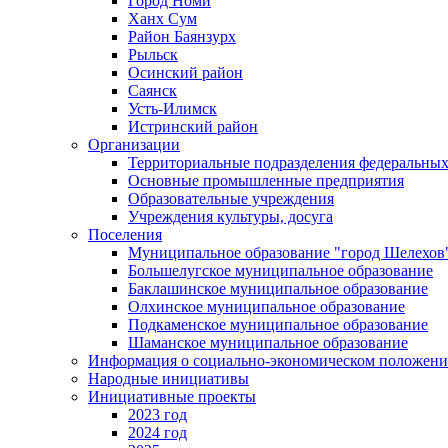
Город Номи
Ханх Сум
Район Баянзурх
Рыльск
Осинский район
Саянск
Усть-Илимск
Истринский район
Организации
Территориальные подразделения федеральных
Основные промышленные предприятия
Образовательные учреждения
Учреждения культуры, досуга
Поселения
Муниципальное образование "город Шелехов
Большелугское муниципальное образование
Баклашинское муниципальное образование
Олхинское муниципальное образование
Подкаменское муниципальное образование
Шаманское муниципальное образование
Информация о социально-экономическом положен
Народные инициативы
Инициативные проекты
2023 год
2024 год