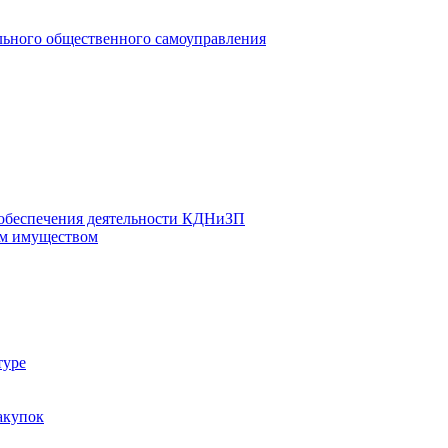
льного общественного самоуправления
 обеспечения деятельности КДНиЗП
м имуществом
туре
акупок