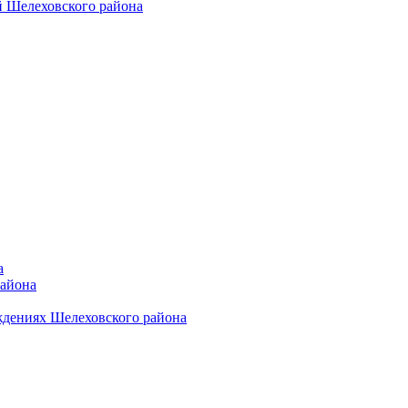
 Шелеховского района
а
района
ждениях Шелеховского района