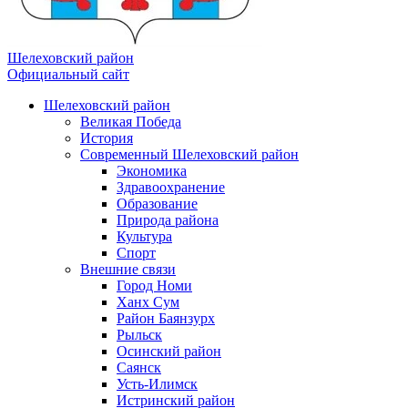
Шелеховский район
Официальный сайт
Шелеховский район
Великая Победа
История
Современный Шелеховский район
Экономика
Здравоохранение
Образование
Природа района
Культура
Спорт
Внешние связи
Город Номи
Ханх Сум
Район Баянзурх
Рыльск
Осинский район
Саянск
Усть-Илимск
Истринский район