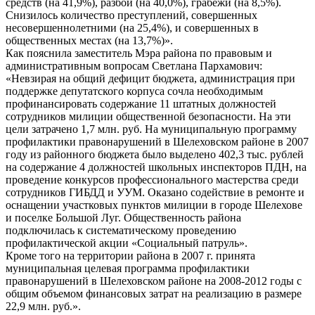
средств (на 41,9%), разбои (на 40,0%), грабежи (на 8,5%).
Снизилось количество преступлений, совершенных
несовершеннолетними (на 25,4%), и совершенных в
общественных местах (на 13,7%)».
Как пояснила заместитель Мэра района по правовым и
административным вопросам Светлана Пархамович:
«Невзирая на общий дефицит бюджета, администрация при
поддержке депутатского корпуса сочла необходимым
профинансировать содержание 11 штатных должностей
сотрудников милиции общественной безопасности. На эти
цели затрачено 1,7 млн. руб. На муниципальную программу
профилактики правонарушений в Шелеховском районе в 2007
году из районного бюджета было выделено 402,3 тыс. рублей
на содержание 4 должностей школьных инспекторов ПДН, на
проведение конкурсов профессионального мастерства среди
сотрудников ГИБДД и УУМ. Оказано содействие в ремонте и
оснащении участковых пунктов милиции в городе Шелехове
и поселке Большой Луг. Общественность района
подключилась к систематическому проведению
профилактической акции «Социальный патруль».
Кроме того на территории района в 2007 г. принята
муниципальная целевая программа профилактики
правонарушений в Шелеховском районе на 2008-2012 годы с
общим объемом финансовых затрат на реализацию в размере
22,9 млн. руб.».