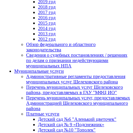
2019 год
2018 год
2017 год
2016 год
2015 год
2014 год
2013 год
2012 год
Обзор федерального и областного
законодательства
Сведения о судебных постановлениях / решениях
по делам о признании недействующими
муниципальных НПА
Муниципальные услуги
Административные регламенты предоставления
муниципальных услуг Шелеховского района
Перечень муниципальных услуг Шелеховского
района, предоставляемых в ГАУ "МФЦ ИО"
Перечень муниципальных услуг, предоставляемых
Администрацией Шелеховского муниципального
района
Платные услуги
Детский сад №6 "Аленький цветочек"
Детский сад № 9 «Подснежник»
Детский сад №10 "Тополек"