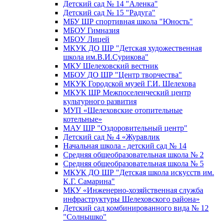
Детский сад № 14 "Аленка"
Детский сад № 15 "Радуга"
МБУ ШР спортивная школа "Юность"
МБОУ Гимназия
МБОУ Лицей
МКУК ДО ШР "Детская художественная
школа им.В.И.Сурикова"
МКУ Шелеховский вестник
МБОУ ДО ШР "Центр творчества"
МКУК Городской музей Г.И. Шелехова
МКУК ШР Межпоселенческий центр
культурного развития
МУП «Шелеховские отопительные
котельные»
МАУ ШР "Оздоровительный центр"
Детский сад № 4 «Журавлик
Начальная школа - детский сад № 14
Средняя общеобразовательная школа № 2
Средняя общеобразовательная школа № 5
МКУК ДО ШР "Детская школа искусств им.
К.Г. Самарина"
МКУ «Инженерно-хозяйственная служба
инфраструктуры Шелеховского района»
Детский сад комбинированного вида № 12
"Солнышко"