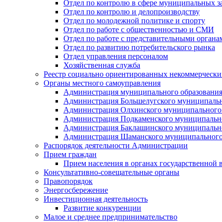
Отдел по контролю в сфере муниципальных з
Отдел по контролю и делопроизводству
Отдел по молодежной политике и спорту
Отдел по работе с общественностью и СМИ
Отдел по работе с представительными органа
Отдел по развитию потребительского рынка
Отдел управления персоналом
Хозяйственная служба
Реестр социально ориентированных некоммерчески
Органы местного самоуправления
Администрация муниципального образования
Администрация Большелугского муниципальн
Администрация Олхинского муниципального 
Администрация Подкаменского муниципально
Администрация Баклашинского муниципально
Администрация Шаманского муниципального
Распорядок деятельности Администрации
Прием граждан
Прием населения в органах государственной 
Консультативно-совещательные органы
Правопорядок
Энергосбережение
Инвестиционная деятельность
Развитие конкуренции
Малое и среднее предпринимательство