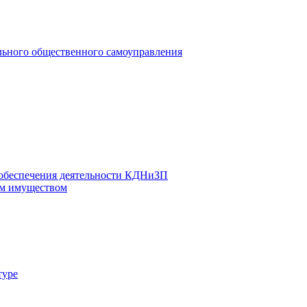
льного общественного самоуправления
 обеспечения деятельности КДНиЗП
м имуществом
туре