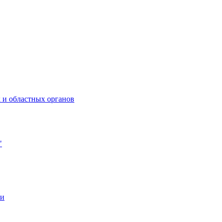
 и областных органов
"
ии