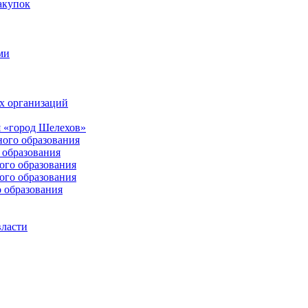
акупок
ми
х организаций
 «город Шелехов»
ого образования
образования
го образования
го образования
 образования
власти