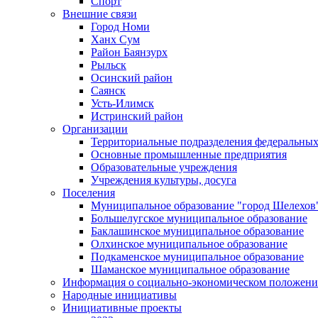
Спорт
Внешние связи
Город Номи
Ханх Сум
Район Баянзурх
Рыльск
Осинский район
Саянск
Усть-Илимск
Истринский район
Организации
Территориальные подразделения федеральных
Основные промышленные предприятия
Образовательные учреждения
Учреждения культуры, досуга
Поселения
Муниципальное образование "город Шелехов
Большелугское муниципальное образование
Баклашинское муниципальное образование
Олхинское муниципальное образование
Подкаменское муниципальное образование
Шаманское муниципальное образование
Информация о социально-экономическом положен
Народные инициативы
Инициативные проекты