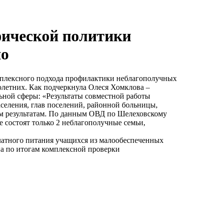
фической политики
но
мплексного подхода профилактики неблагополучных
олетних. Как подчеркнула Олеся Хомклова –
ьной сферы: «Результаты совместной работы
селения, глав поселений, районной больницы,
ым результатам. По данным ОВД по Шелеховскому
е состоят только 2 неблагополучные семьи,
латного питания учащихся из малообеспеченных
на по итогам комплексной проверки