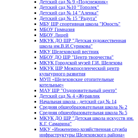
Детский сад № 9 «Подснежник»
Детский сад №10 "Тополек"
Детский сад № 14 "Аленка"
Детский сад № 15 "Радуга"
МБУ ШР спортивная школа "Юность"
МБОУ Гимназия
МБОУ Лицей
МКУК ДО ШР "Детская художественная
школа им.В.И.Сурикова"
МКУ Шелеховский вестник
МБОУ ДО ШР "Центр творчества"
МКУК Городской музей Г.И. Шелехова
МКУК ШР Межпоселенческий центр
культурного развития
МУП «Шелеховские отопительные
котельные»
МАУ ШР "Оздоровительный центр"
Детский сад № 4 «Журавлик
Начальная школа - детский сад № 14
Средняя общеобразовательная школа № 2
Средняя общеобразовательная школа № 5
МКУК ДО ШР "Детская школа искусств им.
К.Г. Самарина"
МКУ «Инженерно-хозяйственная служба
инфраструктуры Шелеховского района»