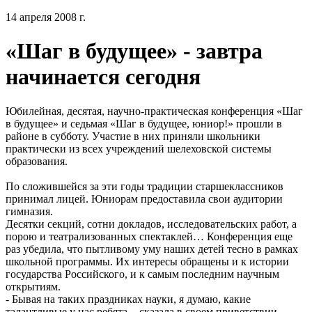
14 апреля 2008 г.
«Шаг в будущее» - завтра
начинается сегодня
Юбилейная, десятая, научно-практическая конференция «Шаг
в будущее» и седьмая «Шаг в будущее, юниор!» прошли в
районе в субботу. Участие в них приняли школьники
практически из всех учреждений шелеховской системы
образования.
По сложившейся за эти годы традиции старшеклассников
принимал лицей. Юниорам предоставила свои аудитории
гимназия.
Десятки секций, сотни докладов, исследовательских работ, а
порою и театрализованных спектаклей… Конференция еще
раз убедила, что пытливому уму наших детей тесно в рамках
школьной программы. Их интересы обращены и к истории
государства Российского, и к самым последним научным
открытиям.
- Бывая на таких праздниках науки, я думаю, какие
талантливые у нас ребята, - сказала в своем приветствии