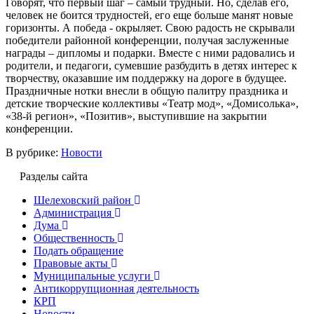
Говорят, что первый шаг – самый трудный. Но, сделав его,
человек не боится трудностей, его еще больше манят новые
горизонты. А победа - окрыляет. Свою радость не скрывали
победители районной конференции, получая заслуженные
награды – дипломы и подарки. Вместе с ними радовались и
родители, и педагоги, сумевшие разбудить в детях интерес к
творчеству, оказавшие им поддержку на дороге в будущее.
Праздничные нотки внесли в общую палитру праздника и
детские творческие коллективы «Театр мод», «Домисолька»,
«38-й регион», «Позитив», выступившие на закрытии
конференции.
В рубрике:
Новости
Разделы сайта
Шелеховский район
Администрация
Дума
Общественность
Подать обращение
Правовые акты
Муниципальные услуги
Антикоррупционная деятельность
КРП
Новости