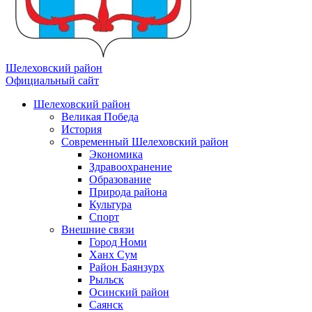
Шелеховский район
Официальный сайт
Шелеховский район
Великая Победа
История
Современный Шелеховский район
Экономика
Здравоохранение
Образование
Природа района
Культура
Спорт
Внешние связи
Город Номи
Ханх Сум
Район Баянзурх
Рыльск
Осинский район
Саянск