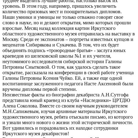
труднее выделить лучшие работы, настолько высок их
уровень. В этом году, например, пришлось увеличить
количество призовых мест и поощрительных дипломов.
Наши умники и умницы не только отважно говорят свое
слово в науке, но и делают открытия, мимо которых прошли
взрослые. Месяц назад коллекция картин Иркутского
областного художественного музея отправилась на выставку в
Москву. Среди ее экспонатов – портреты известных купцов и
меценатов Сибирякова и Сукачева. В том, что их будет
объединять подпись «троюродные братья» - заслуга юных
краеведов из шелеховской школы №1 и их учителя,
неутомимого исследователя сибирской истории Галины
Петровны Снытковой. О том, как удалось сделать такое
открытие, рассказала на конференции в своей работе ученица
Галины Петровны Ксения Чуйко. Ей, а также еще одной
воспитаннице заслуженного педагога Насте Аксеновой были
вручены дипломы первой степени.
Неизвестные факты из биографии декабриста А.Н.Сутгофа
представила юный краевед из клуба «Наследники» ЦРТДЮ
Алена Соколова. Вместе со своим научным руководителем
М.Н.Сапижевым, изучая архивные материалы Иркутского
художественного музея, ребята отыскали письмо, из которого
и узнали много нового о жизни этой исторической личности.
Вот удивились и порадовались их находке сотрудники
Иркутского музея декабристов!