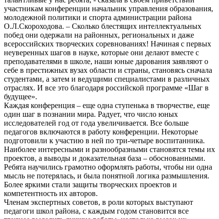
участникам конференции начальник управления образования,
молодежной политики и спорта администрации района
О.Л.Скороходова. – Сколько блестящих интеллектуальных
побед они одержали на районных, региональных и даже
всероссийских творческих соревнованиях! Начиная с первых
неуверенных шагов в науке, которые они делают вместе с
преподавателями в школе, наши юные дарования заявляют о
себе в престижных вузах области и страны, становясь сначала
студентами, а затем и ведущими специалистами в различных
отраслях. И все это благодаря российской программе «Шаг в
будущее».
Каждая конференция – еще одна ступенька в творчестве, еще
один шаг в познании мира. Радует, что число юных
исследователей год от года увеличивается. Все больше
педагогов включаются в работу конференции. Некоторые
подготовили к участию в ней по три-четыре воспитанника.
Наиболее интересными и разнообразными становятся темы их
проектов, а выводы и доказательная база – обоснованными.
Ребята научились грамотно оформлять работы, чтобы ни одна
мысль не потерялась, и была понятной логика размышления.
Более яркими стали защиты творческих проектов и
компетентность их авторов.
Членам экспертных советов, в роли которых выступают
педагоги школ района, с каждым годом становится все