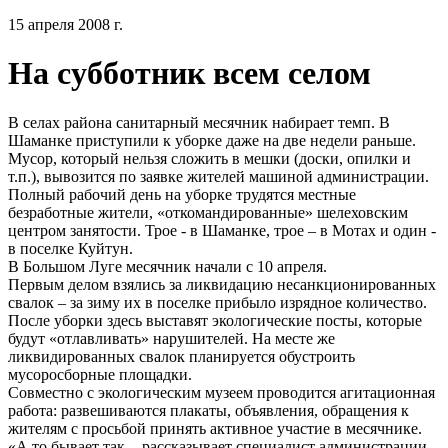
15 апреля 2008 г.
На субботник всем селом
В селах района санитарный месячник набирает темп. В
Шаманке приступили к уборке даже на две недели раньше.
Мусор, который нельзя сложить в мешки (доски, опилки и
т.п.), вывозится по заявке жителей машиной администрации.
Полный рабочий день на уборке трудятся местные
безработные жители, «откомандированные» шелеховским
центром занятости. Трое - в Шаманке, трое – в Мотах и один -
в поселке Куйтун.
В Большом Луге месячник начали с 10 апреля.
Первым делом взялись за ликвидацию несанкционированных
свалок – за зиму их в поселке прибыло изрядное количество.
После уборки здесь выставят экологические посты, которые
будут «отлавливать» нарушителей. На месте же
ликвидированных свалок планируется обустроить
мусоросборные площадки.
Совместно с экологическим музеем проводится агитационная
работа: развешиваются плакаты, объявления, обращения к
жителям с просьбой принять активное участие в месячнике.
«А то бывает так, - рассказывает специалист администрации