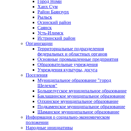
Город Номи
Ханх Сум
Район Баянзурх
Рыльск
Осинский район
Саянск
Усть-Илимск
Истринский район
Организации
Территориальные подразделения
федеральных и областных органов
Основные промышленные предприятия
Образовательные учреждения
Учреждения культуры, досуга
Поселения
Муниципальное образование "город
Шелехов"
Большелугское муниципальное образование
Баклашинское муниципальное образование
Олхинское муниципальное образование
Подкаменское муниципальное образование
Шаманское муниципальное образование
Информация о социально-экономическом
положении
Народные инициативы