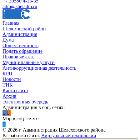
+7 39550 4-13-35
adm@sheladm.ru
Главная
Шелеховский район
Администрация
Дума
Общественность
Подать обращение
Правовые акты
Муниципальные услуги
Антикоррупционная деятельность
КРП
Новости
ТИК
Карта сайта
Архив
Электронная очередь
Администрация в соц. сетях:
Мэр в соц. сетях:
©
2026
г. Администрация Шелеховского района
Разработка сайта:
Виртуальные технологии