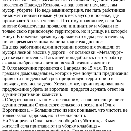
поселения Надежда Козлова, - люди звонят нам, мол, там
мусор, уберите. Но ведь администрация, где пять работников,
не может своими силами убрать весь мусор в поселке, где
проживают 5 тысяч человек. Поэтому правильнее, если бы
многие большелугцы проявляли инициативу и убрали не
только свою придомовую территорию, но и улицу, на которой
живут. В обычное время мусор вывозится два раза в неделю,
но во время месячника машина ходит ежедневно».
На днях работники администрации поселения очищали от
мусора лесной массив у дороги - от остановки «Металлург»
до въезда в поселок. Пять дней понадобилось на эту работу –
сколько набросали-навозили всякой всячины дачники.
В Олхе месячник продлится с 1 апреля по 15 мая. Те из
граждан-домовладельцев, которые уже получили предписания
привести в недельный срок придомовую территорию в
порядок, взялись за дело. Хозяевам же, проигнорировавшим
предложение убрать за воротами, придется держать ответ на
административной комиссии.
- Обид от односельчан мы не слышим, - говорит специалист
администрации Олхинского сельского поселения Юлия
Воротникова. – Большинство из них понимает, что чистота не
только залог здоровья, но и безопасности.
На 25 апреля в Олхе назначен общий субботник, а 3 мая
жителей села приглашают на уборку кладбища –