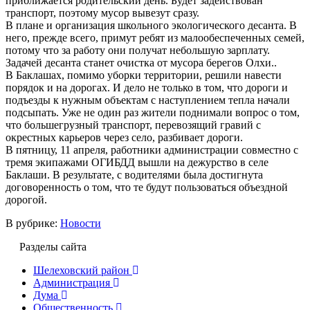
приближается родительский день. Будет задействован
транспорт, поэтому мусор вывезут сразу.
В плане и организация школьного экологического десанта. В
него, прежде всего, примут ребят из малообеспеченных семей,
потому что за работу они получат небольшую зарплату.
Задачей десанта станет очистка от мусора берегов Олхи..
В Баклашах, помимо уборки территории, решили навести
порядок и на дорогах. И дело не только в том, что дороги и
подъезды к нужным объектам с наступлением тепла начали
подсыпать. Уже не один раз жители поднимали вопрос о том,
что большегрузный транспорт, перевозящий гравий с
окрестных карьеров через село, разбивает дороги.
В пятницу, 11 апреля, работники администрации совместно с
тремя экипажами ОГИБДД вышли на дежурство в селе
Баклаши. В результате, с водителями была достигнута
договоренность о том, что те будут пользоваться объездной
дорогой.
В рубрике:
Новости
Разделы сайта
Шелеховский район
Администрация
Дума
Общественность