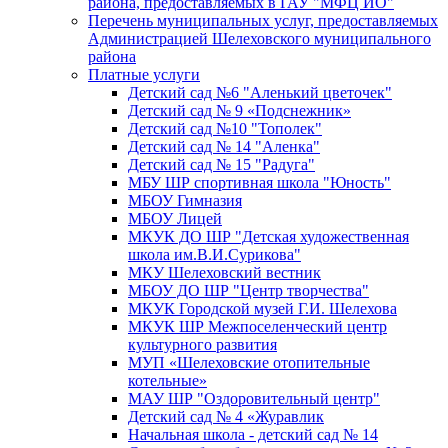
района, предоставляемых в ГАУ "МФЦ ИО"
Перечень муниципальных услуг, предоставляемых
Администрацией Шелеховского муниципального
района
Платные услуги
Детский сад №6 "Аленький цветочек"
Детский сад № 9 «Подснежник»
Детский сад №10 "Тополек"
Детский сад № 14 "Аленка"
Детский сад № 15 "Радуга"
МБУ ШР спортивная школа "Юность"
МБОУ Гимназия
МБОУ Лицей
МКУК ДО ШР "Детская художественная
школа им.В.И.Сурикова"
МКУ Шелеховский вестник
МБОУ ДО ШР "Центр творчества"
МКУК Городской музей Г.И. Шелехова
МКУК ШР Межпоселенческий центр
культурного развития
МУП «Шелеховские отопительные
котельные»
МАУ ШР "Оздоровительный центр"
Детский сад № 4 «Журавлик
Начальная школа - детский сад № 14