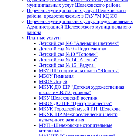
муниципальных услуг Шелеховского района
Перечень муниципальных услуг Шелеховского
района, предоставляемых в ГАУ "МФЦ ИО"
Перечень муниципальных услуг, предоставляемых
Администрацией Шелеховского муниципального
района
Платные услуги
Детский сад №6 "Аленький цветочек"
Детский сад № 9 «Подснежник»
Детский сад №10 "Тополек"
Детский сад № 14 "Аленка"
Детский сад № 15 "Радуга"
МБУ ШР спортивная школа "Юность"
МБОУ Гимназия
МБОУ Лицей
МКУК ДО ШР "Детская художественная
школа им.В.И.Сурикова"
МКУ Шелеховский вестник
МБОУ ДО ШР "Центр творчества"
МКУК Городской музей Г.И. Шелехова
МКУК ШР Межпоселенческий центр
культурного развития
МУП «Шелеховские отопительные
котельные»