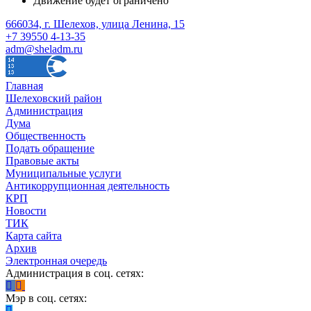
Движение будет ограничено
666034, г. Шелехов, улица Ленина, 15
+7 39550 4-13-35
adm@sheladm.ru
Главная
Шелеховский район
Администрация
Дума
Общественность
Подать обращение
Правовые акты
Муниципальные услуги
Антикоррупционная деятельность
КРП
Новости
ТИК
Карта сайта
Архив
Электронная очередь
Администрация в соц. сетях:
Мэр в соц. сетях: