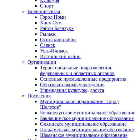
Культура
Спорт
Внешние связи
Город Номи
Ханх Сум
Район Баянзурх
Рыльск
Осинский район
Саянск
Усть-Илимск
Истринский район
Организации
Территориальные подразделения
федеральных и областных органов
Основные промышленные предприятия
Образовательные учреждения
Учреждения культуры, досуга
Поселения
Муниципальное образование "город
Шелехов"
Большелугское муниципальное образование
Баклашинское муниципальное образование
Олхинское муниципальное образование
Подкаменское муниципальное образование
Шаманское муниципальное образование