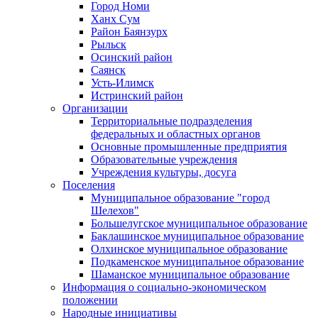
Город Номи
Ханх Сум
Район Баянзурх
Рыльск
Осинский район
Саянск
Усть-Илимск
Истринский район
Организации
Территориальные подразделения
федеральных и областных органов
Основные промышленные предприятия
Образовательные учреждения
Учреждения культуры, досуга
Поселения
Муниципальное образование "город
Шелехов"
Большелугское муниципальное образование
Баклашинское муниципальное образование
Олхинское муниципальное образование
Подкаменское муниципальное образование
Шаманское муниципальное образование
Информация о социально-экономическом
положении
Народные инициативы