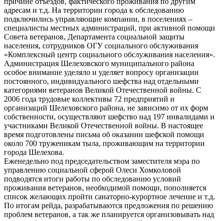
причине отъездов, фактического проживания по другим
адресам и т.д. На территории города к обследованию
подключились управляющие компании, в поселениях –
специалисты местных администраций, при активной помощи
Совета ветеранов, Департамента социальной защиты
населения, сотрудников ОГУ социального обслуживания
«Комплексный центр социального обслуживания населения».
Администрация Шелеховского муниципального района
особое внимание уделяло и уделяет вопросу организации
постоянного, индивидуального шефства над отдельными
категориями ветеранов Великой Отечественной войны. С
2006 года трудовые коллективы 72 предприятий и
организаций Шелеховского района, не зависимо от их форм
собственности, осуществляют шефство над 197 инвалидами и
участниками Великой Отечественной войны. В настоящее
время подготовлены письма об оказании шефской помощи
около 700 труженикам тыла, проживающим на территории
города Шелехова.
Еженедельно под председательством заместителя мэра по
управлению социальной сферой Олеси Хомколовой
подводятся итоги работы по обследованию условий
проживания ветеранов, необходимой помощи, пополняется
список желающих пройти санаторно-курортное лечение и т.д.
По итогам рейда, разрабатываются предложения по решению
проблем ветеранов, а так же планируется организовывать над