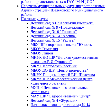
района, предоставляемых в ГАУ "МФЦ ИО"
Перечень муниципальных услуг, предоставляемых
Администрацией Шелеховского муниципального
района
Платные услуги
Детский сад №6 "Аленький цветочек"
Детский сад № 9 «Подснежник»
Детский сад №10 "Тополек"
Детский сад № 14 "Аленка"
Детский сад № 15 "Радуга"
МБУ ШР спортивная школа "Юность"
МБОУ Гимназия
МБОУ Лицей
МКУК ДО ШР "Детская художественная
школа им.В.И.Сурикова"
МКУ Шелеховский вестник
МБОУ ДО ШР "Центр творчества"
МКУК Городской музей Г.И. Шелехова
МКУК ШР Межпоселенческий центр
культурного развития
МУП «Шелеховские отопительные
котельные»
МАУ ШР "Оздоровительный центр"
Детский сад № 4 «Журавлик
Начальная школа - детский сад № 14