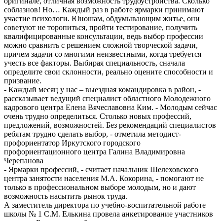
оригинале, отличная возможность трудоустройства. Сколько
соблазнов! Но… Каждый раз в работе ярмарки принимают
участие психологи. Юношам, обдумывающим житье, они
советуют не торопиться, пройти тестирование, получить
квалифицированные консультации, ведь выбор профессии
можно сравнить с решением сложной творческой задачи,
причем задачи со многими неизвестными, когда требуется
учесть все факторы. Выбирая специальность, сначала
определите свои склонности, реально оцените способности и
призвание.
- Каждый месяц у нас – выездная командировка в район, -
рассказывает ведущий специалист областного Молодежного
кадрового центра Елена Вячеславовна Ким. - Молодым сейчас
очень трудно определиться. Столько новых профессий,
предложений, возможностей. Без рекомендаций специалистов
ребятам трудно сделать выбор, - отметила методист-
профориентатор Иркутского городского
профориентационного центра Галина Владимировна
Черепанова
- Ярмарки профессий, - считает начальник Шелеховского
центра занятости населения М.А. Кокорина, - помогают не
только в профессиональном выборе молодым, но и дают
возможность насытить рынок труда.
А заместитель директора по учебно-воспитательной работе
школы № 1 С.М. Елькина провела анкетирование участников