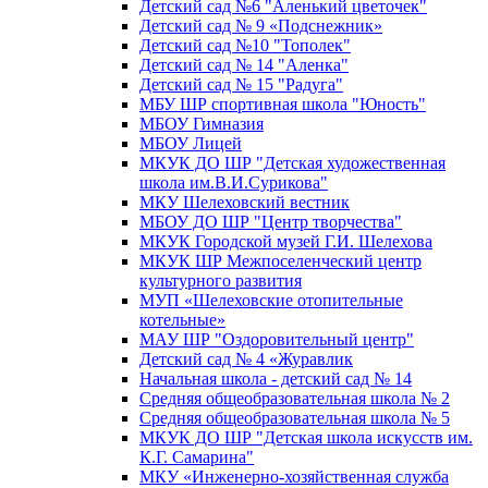
Детский сад №6 "Аленький цветочек"
Детский сад № 9 «Подснежник»
Детский сад №10 "Тополек"
Детский сад № 14 "Аленка"
Детский сад № 15 "Радуга"
МБУ ШР спортивная школа "Юность"
МБОУ Гимназия
МБОУ Лицей
МКУК ДО ШР "Детская художественная
школа им.В.И.Сурикова"
МКУ Шелеховский вестник
МБОУ ДО ШР "Центр творчества"
МКУК Городской музей Г.И. Шелехова
МКУК ШР Межпоселенческий центр
культурного развития
МУП «Шелеховские отопительные
котельные»
МАУ ШР "Оздоровительный центр"
Детский сад № 4 «Журавлик
Начальная школа - детский сад № 14
Средняя общеобразовательная школа № 2
Средняя общеобразовательная школа № 5
МКУК ДО ШР "Детская школа искусств им.
К.Г. Самарина"
МКУ «Инженерно-хозяйственная служба