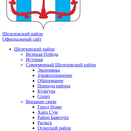
Шелеховский район
Официальный сайт
Шелеховский район
Великая Победа
История
Современный Шелеховский район
Экономика
Здравоохранение
Образование
Природа района
Культура
Спорт
Внешние связи
Город Номи
Ханх Сум
Район Баянзурх
Рыльск
Осинский район