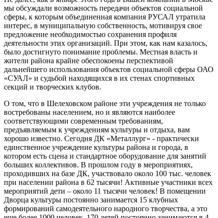
мы обсуждали возможность передачи объектов социальной
сферы, к которым объединенная компания РУСАЛ утратила
интерес, в муниципальную собственность, мотивируя свое
предложение необходимостью сохранения профиля
деятельности этих организаций. При этом, как нам казалось,
было достигнуто понимание проблемы. Местная власть и
жители района крайне обеспокоены перспективой
дальнейшего использования объектов социальной сферы ОАО
«СУАЛ» и судьбой находящихся в их стенах спортивных
секций и творческих клубов.
О том, что в Шелеховском районе эти учреждения не только
востребованы населением, но и являются наиболее
соответствующими современным требованиям,
предъявляемым к учреждениям культуры и отдыха, вам
хорошо известно. Сегодня ДК «Металлург» - практически
единственное учреждение культуры района и города, в
котором есть сцена и стандартное оборудование для занятий
больших коллективов. В прошлом году в мероприятиях,
проходивших на базе ДК, участвовало около 100 тыс. человек
при населении района в 62 тысячи! Активные участники всех
мероприятий дети – около 11 тысячи человек! В помещении
Дворца культуры постоянно занимается 15 клубных
формирований самодеятельного народного творчества, а это
еще более 1000 человек, 170 детей постоянно занимаются в 4