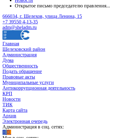
Новости
Открытое письмо председателю правления...
666034, г. Шелехов, улица Ленина, 15
+7 39550 4-13-35
adm@sheladm.ru
Главная
Шелеховский район
Администрация
Дума
Общественность
Подать обращение
Правовые акты
Муниципальные услуги
Антикоррупционная деятельность
КРП
Новости
ТИК
Карта сайта
Архив
Электронная очередь
Администрация в соц. сетях:
Мэр в соц. сетях: