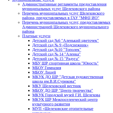
Административные регламенты предоставления
муниципальных услуг Шелеховского района
Перечень муниципальных услуг Шелеховского
района, предоставляемых в ГАУ "МФЦ ИО"
Перечень муниципальных услуг, предоставляемых
Администрацией Шелеховского муниципального
района
Платные услуги
Детский сад №6 "Аленький цветочек"
Детский сад № 9 «Подснежник»
Детский сад №10 "Тополек"
Детский сад № 14 "Аленка"
Детский сад № 15 "Радуга"
МБУ ШР спортивная школа "Юность"
МБОУ Гимназия
МБОУ Лицей
МКУК ДО ШР "Детская художественная
школа им.В.И.Сурикова"
МКУ Шелеховский вестник
МБОУ ДО ШР "Центр творчества"
МКУК Городской музей Г.И. Шелехова
МКУК ШР Межпоселенческий центр
культурного развития
МУП «Шелеховские отопительные