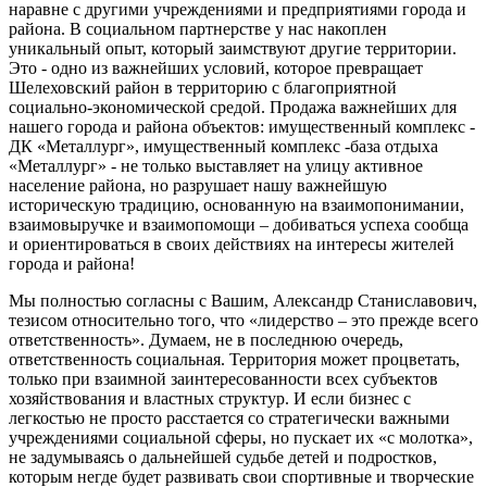
наравне с другими учреждениями и предприятиями города и
района. В социальном партнерстве у нас накоплен
уникальный опыт, который заимствуют другие территории.
Это - одно из важнейших условий, которое превращает
Шелеховский район в территорию с благоприятной
социально-экономической средой. Продажа важнейших для
нашего города и района объектов: имущественный комплекс -
ДК «Металлург», имущественный комплекс -база отдыха
«Металлург» - не только выставляет на улицу активное
население района, но разрушает нашу важнейшую
историческую традицию, основанную на взаимопонимании,
взаимовыручке и взаимопомощи – добиваться успеха сообща
и ориентироваться в своих действиях на интересы жителей
города и района!
Мы полностью согласны с Вашим, Александр Станиславович,
тезисом относительно того, что «лидерство – это прежде всего
ответственность». Думаем, не в последнюю очередь,
ответственность социальная. Территория может процветать,
только при взаимной заинтересованности всех субъектов
хозяйствования и властных структур. И если бизнес с
легкостью не просто расстается со стратегически важными
учреждениями социальной сферы, но пускает их «с молотка»,
не задумываясь о дальнейшей судьбе детей и подростков,
которым негде будет развивать свои спортивные и творческие