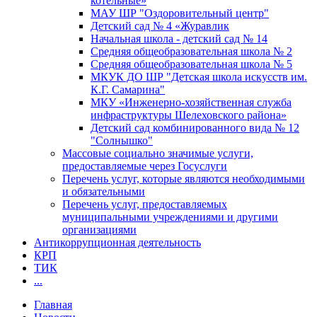
котельные»
МАУ ШР "Оздоровительный центр"
Детский сад № 4 «Журавлик
Начальная школа - детский сад № 14
Средняя общеобразовательная школа № 2
Средняя общеобразовательная школа № 5
МКУК ДО ШР "Детская школа искусств им.
К.Г. Самарина"
МКУ «Инженерно-хозяйственная служба
инфраструктуры Шелеховского района»
Детский сад комбинированного вида № 12
"Солнышко"
Массовые социально значимые услуги,
предоставляемые через Госуслуги
Перечень услуг, которые являются необходимыми
и обязательными
Перечень услуг, предоставляемых
муниципальными учреждениями и другими
организациями
Антикоррупционная деятельность
КРП
ТИК
...
Главная