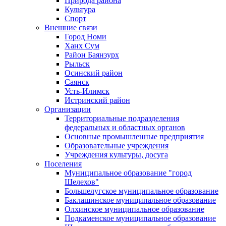
Природа района
Культура
Спорт
Внешние связи
Город Номи
Ханх Сум
Район Баянзурх
Рыльск
Осинский район
Саянск
Усть-Илимск
Истринский район
Организации
Территориальные подразделения
федеральных и областных органов
Основные промышленные предприятия
Образовательные учреждения
Учреждения культуры, досуга
Поселения
Муниципальное образование "город
Шелехов"
Большелугское муниципальное образование
Баклашинское муниципальное образование
Олхинское муниципальное образование
Подкаменское муниципальное образование