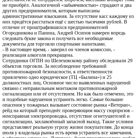
не приобрёл. Аналогичной «забывчивостью» страдают и два
других предпринимателя, которым выписаны
административные взыскания. За отсутствие касс каждому из
них придётся расстаться ещё с шестью тысячами рублей. В
отличие от проштрафившихся предпринимателей
Огородникова и Панина, Андрей Осипов намерен впредь
следовать букве закона и получить все необходимые
документы для торговли спиртными напитками.
- В настоящее время, - заверил он членов комиссии, -
реализация алкоголя прекращена.
Сотрудники ОГПН по Шелеховскому району обследовали 29
объектов торговли. За несоблюдение требований
противопожарной безопасности, к ответственности
привлечено одно юридическое (ТЦ «Былина») и 25
должностных лиц. Основное число выявленных нарушений
связано с неправильным монтажом противопожарной
сигнализации или её отсутствием. Но как было отмечено, это
и подобные нарушения устранить легко. Самые большие
опасения у пожарных вызывает состояние рынка «Ветеран»,
рейд на который преподнёс проверяющим массу сюрпризов –
неисправная электропроводка, отсутствие огнетушителей и
сигнализации, захламлённый запасной выход. Такие условия
представляют реальную угрозу жизни покупателям. До конца
июля у владельца рынка есть время устранить все замечания,