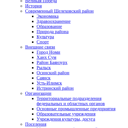
Великая Победа
История
Современный Шелеховский район
Экономика
Здравоохранение
Образование
Природа района
Культура
Спорт
Внешние связи
Город Номи
Ханх Сум
Район Баянзурх
Рыльск
Осинский район
Саянск
Усть-Илимск
Истринский район
Организации
Территориальные подразделения
федеральных и областных органов
Основные промышленные предприятия
Образовательные учреждения
Учреждения культуры, досуга
Поселения