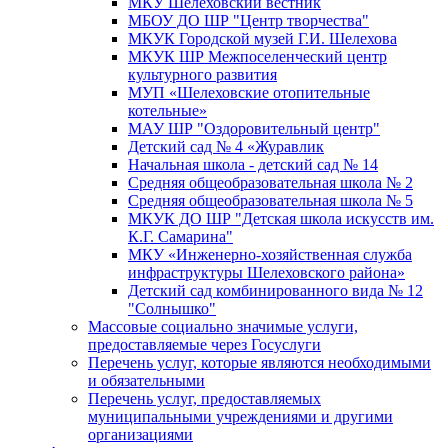
МКУ Шелеховский вестник
МБОУ ДО ШР "Центр творчества"
МКУК Городской музей Г.И. Шелехова
МКУК ШР Межпоселенческий центр
культурного развития
МУП «Шелеховские отопительные
котельные»
МАУ ШР "Оздоровительный центр"
Детский сад № 4 «Журавлик
Начальная школа - детский сад № 14
Средняя общеобразовательная школа № 2
Средняя общеобразовательная школа № 5
МКУК ДО ШР "Детская школа искусств им.
К.Г. Самарина"
МКУ «Инженерно-хозяйственная служба
инфраструктуры Шелеховского района»
Детский сад комбинированного вида № 12
"Солнышко"
Массовые социально значимые услуги,
предоставляемые через Госуслуги
Перечень услуг, которые являются необходимыми
и обязательными
Перечень услуг, предоставляемых
муниципальными учреждениями и другими
организациями