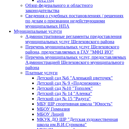
2012 год
Обзор федерального и областного
законодательства
Сведения о судебных постановлениях / решениях
по делам о признании недействующими
муниципальных НПА
Муниципальные услуги
Административные регламенты предоставления
муниципальных услуг Шелеховского района
Перечень муниципальных услуг Шелеховского
района, предоставляемых в ГАУ "МФЦ ИО"
Перечень муниципальных услуг, предоставляемых
Администрацией Шелеховского муниципального
района
Платные услуги
Детский сад №6 "Аленький цветочек"
Детский сад № 9 «Подснежник»
Детский сад №10 "Тополек"
Детский сад № 14 "Аленка"
Детский сад № 15 "Радуга"
МБУ ШР спортивная школа "Юность"
МБОУ Гимназия
МБОУ Лицей
МКУК ДО ШР "Детская художественная
школа им.В.И.Сурикова"