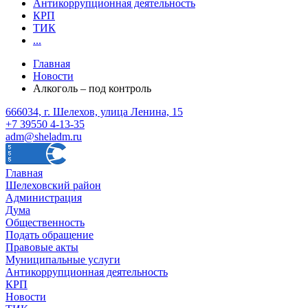
Антикоррупционная деятельность
КРП
ТИК
...
Главная
Новости
Алкоголь – под контроль
666034, г. Шелехов, улица Ленина, 15
+7 39550 4-13-35
adm@sheladm.ru
Главная
Шелеховский район
Администрация
Дума
Общественность
Подать обращение
Правовые акты
Муниципальные услуги
Антикоррупционная деятельность
КРП
Новости