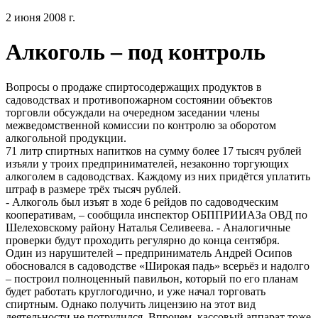
2 июня 2008 г.
Алкоголь – под контроль
Вопросы о продаже спиртосодержащих продуктов в
садоводствах и противопожарном состоянии объектов
торговли обсуждали на очередном заседании члены
межведомственной комиссии по контролю за оборотом
алкогольной продукции.
71 литр спиртных напитков на сумму более 17 тысяч рублей
изъяли у троих предпринимателей, незаконно торгующих
алкоголем в садоводствах. Каждому из них придётся уплатить
штраф в размере трёх тысяч рублей.
- Алкоголь был изъят в ходе 6 рейдов по садоводческим
кооперативам, – сообщила инспектор ОБППРИИАЗа ОВД по
Шелеховскому району Наталья Селивеева. - Аналогичные
проверки будут проходить регулярно до конца сентября.
Один из нарушителей – предприниматель Андрей Осипов
обосновался в садоводстве «Широкая падь» всерьёз и надолго
– построил полноценный павильон, который по его планам
будет работать круглогодично, и уже начал торговать
спиртным. Однако получить лицензию на этот вид
деятельности не потрудился. Впрочем, кассовый аппарат тоже