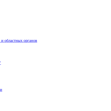
 и областных органов
"
ии