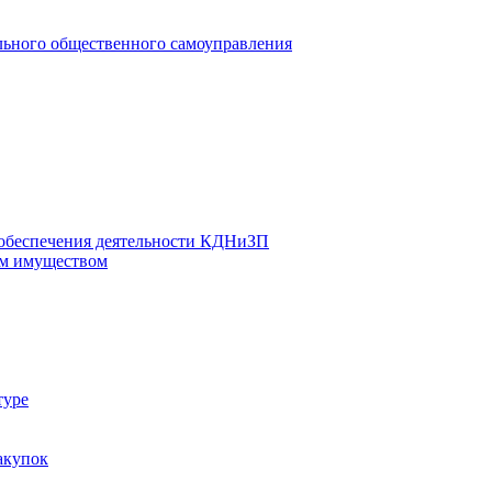
льного общественного самоуправления
 обеспечения деятельности КДНиЗП
м имуществом
туре
акупок