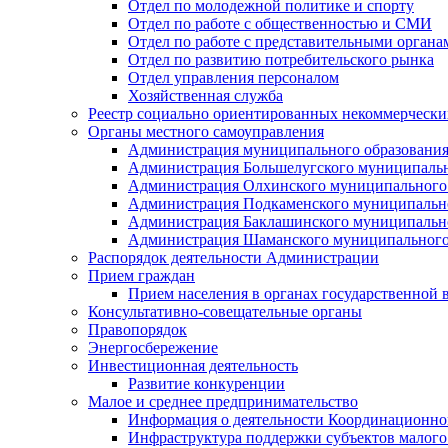
Отдел по молодежной политике и спорту
Отдел по работе с общественностью и СМИ
Отдел по работе с представительными органа
Отдел по развитию потребительского рынка
Отдел управления персоналом
Хозяйственная служба
Реестр социально ориентированных некоммерчески
Органы местного самоуправления
Администрация муниципального образования
Администрация Большелугского муниципальн
Администрация Олхинского муниципального 
Администрация Подкаменского муниципально
Администрация Баклашинского муниципально
Администрация Шаманского муниципального
Распорядок деятельности Администрации
Прием граждан
Прием населения в органах государственной 
Консультативно-совещательные органы
Правопорядок
Энергосбережение
Инвестиционная деятельность
Развитие конкуренции
Малое и среднее предпринимательство
Информация о деятельности Координационног
Инфраструктура поддержки субъектов малого