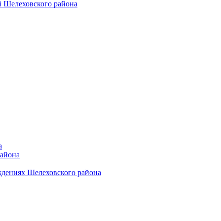
 Шелеховского района
а
района
ждениях Шелеховского района