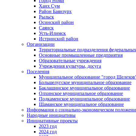
Город Номи
Ханх Сум
Район Баянзурх
Рыльск
Осинский район
Саянск
Усть-Илимск
Истринский район
Организации
Территориальные подразделения федеральных
Основные промышленные предприятия
Образовательные учреждения
Учреждения культуры, досуга
Поселения
Муниципальное образование "город Шелехов
Большелугское муниципальное образование
Баклашинское муниципальное образование
Олхинское муниципальное образование
Подкаменское муниципальное образование
Шаманское муниципальное образование
Информация о социально-экономическом положен
Народные инициативы
Инициативные проекты
2023 год
2024 год