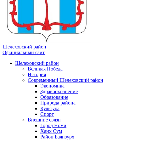
Шелеховский район
Официальный сайт
Шелеховский район
Великая Победа
История
Современный Шелеховский район
Экономика
Здравоохранение
Образование
Природа района
Культура
Спорт
Внешние связи
Город Номи
Ханх Сум
Район Баянзурх