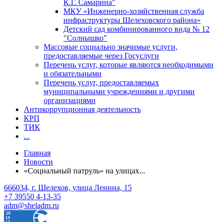
К.Г. Самарина"
МКУ «Инженерно-хозяйственная служба
инфраструктуры Шелеховского района»
Детский сад комбинированного вида № 12
"Солнышко"
Массовые социально значимые услуги,
предоставляемые через Госуслуги
Перечень услуг, которые являются необходимыми
и обязательными
Перечень услуг, предоставляемых
муниципальными учреждениями и другими
организациями
Антикоррупционная деятельность
КРП
ТИК
...
Главная
Новости
«Социальный патруль» на улицах...
666034, г. Шелехов, улица Ленина, 15
+7 39550 4-13-35
adm@sheladm.ru