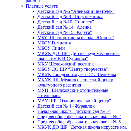
района
Платные услуги
Детский сад №6 "Аленький цветочек"
Детский сад № 9 «Подснежник»
Детский сад №10 "Тополек"
Детский сад № 14 "Аленка"
Детский сад № 15 "Радуга"
МБУ ШР спортивная школа "Юность"
МБОУ Гимназия
МБОУ Лицей
МКУК ДО ШР "Детская художественная
школа им.В.И.Сурикова"
МКУ Шелеховский вестник
МБОУ ДО ШР "Центр творчества"
МКУК Городской музей Г.И. Шелехова
МКУК ШР Межпоселенческий центр
культурного развития
МУП «Шелеховские отопительные
котельные»
МАУ ШР "Оздоровительный центр"
Детский сад № 4 «Журавлик
Начальная школа - детский сад № 14
Средняя общеобразовательная школа № 2
Средняя общеобразовательная школа № 5
МКУК ДО ШР "Детская школа искусств им.