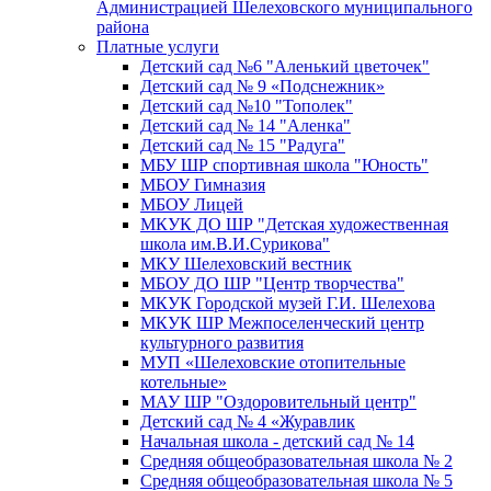
Администрацией Шелеховского муниципального
района
Платные услуги
Детский сад №6 "Аленький цветочек"
Детский сад № 9 «Подснежник»
Детский сад №10 "Тополек"
Детский сад № 14 "Аленка"
Детский сад № 15 "Радуга"
МБУ ШР спортивная школа "Юность"
МБОУ Гимназия
МБОУ Лицей
МКУК ДО ШР "Детская художественная
школа им.В.И.Сурикова"
МКУ Шелеховский вестник
МБОУ ДО ШР "Центр творчества"
МКУК Городской музей Г.И. Шелехова
МКУК ШР Межпоселенческий центр
культурного развития
МУП «Шелеховские отопительные
котельные»
МАУ ШР "Оздоровительный центр"
Детский сад № 4 «Журавлик
Начальная школа - детский сад № 14
Средняя общеобразовательная школа № 2
Средняя общеобразовательная школа № 5