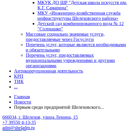
МКУК ДО ШР "Детская школа искусств им.
К.Г. Самарина"
МКУ «Инженерно-хозяйственная служба
инфраструктуры Шелеховского района»
Детский сад комбинированного вида № 12
"Солнышко"
Массовые социально значимые услуги,
предоставляемые через Госуслуги
Перечень услуг, которые являются необходимыми
и обязательными
Перечень услуг, предоставляемых
муниципальными учреждениями и другими
организациями
Антикоррупционная деятельность
КРП
ТИК
...
Главная
Новости
Первым среди предприятий Шелеховского...
666034, г. Шелехов, улица Ленина, 15
+7 39550 4-13-35
adm@sheladm.ru