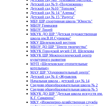
Детский сад № 9 «Подснежник»
Детский сад №10 "Тополек"
Детский сад № 14 "Аленка"
Детский сад № 15 "Радуга"
МБУ ШР спортивная школа "Юность"
МБОУ Гимназия
МБОУ Лицей
МКУК ДО ШР "Детская художественная
школа им.В.И.Сурикова"
МКУ Шелеховский вестник
МБОУ ДО ШР "Центр творчества"
МКУК Городской музей Г.И. Шелехова
МКУК ШР Межпоселенческий центр
культурного развития
МУП «Шелеховские отопительные
котельные»
МАУ ШР "Оздоровительный центр"
Детский сад № 4 «Журавлик
Начальная школа - детский сад № 14
Средняя общеобразовательная школа № 2
Средняя общеобразовательная школа № 5
МКУК ДО ШР "Детская школа искусств им.
К.Г. Самарина"
МКУ «Инженерно-хозяйственная служба