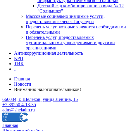
инфраструктуры Шелеховского района»
Детский сад комбинированного вида № 12
"Солнышко"
Массовые социально значимые услуги,
предоставляемые через Госуслуги
Перечень услуг, которые являются необходимыми
и обязательными
Перечень услуг, предоставляемых
муниципальными учреждениями и другими
организациями
Антикоррупционная деятельность
КРП
ТИК
...
Главная
Новости
Вниманию налогоплательщиков!
666034, г. Шелехов, улица Ленина, 15
+7 39550 4-13-35
adm@sheladm.ru
Главная
Шелеховский район