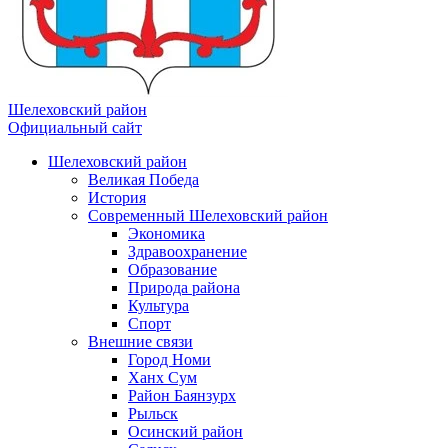
Шелеховский район
Официальный сайт
Шелеховский район
Великая Победа
История
Современный Шелеховский район
Экономика
Здравоохранение
Образование
Природа района
Культура
Спорт
Внешние связи
Город Номи
Ханх Сум
Район Баянзурх
Рыльск
Осинский район