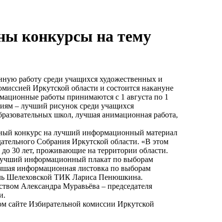
ны конкурсы на тему
нную работу среди учащихся художественных и
омиссией Иркутской области и состоится накануне
мационные работы принимаются с 1 августа по 1
циям – лучший рисунок среди учащихся
разовательных школ, лучшая анимационная работа,
дежный конкурс на лучший информационный материал
дательного Собрания Иркутской области. «В этом
6 до 30 лет, проживающие на территории области.
– лучший информационный плакат по выборам
учшая информационная листовка по выборам
тель Шелеховской ТИК Лариса Пенюшкина.
ством Александра Муравьёва – председателя
и.
ом сайте Избирательной комиссии Иркутской