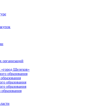
туре
акупок
ми
х организаций
 «город Шелехов»
ого образования
образования
го образования
го образования
 образования
власти