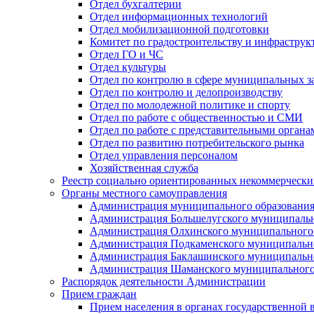
Отдел бухгалтерии
Отдел информационных технологий
Отдел мобилизационной подготовки
Комитет по градостроительству и инфраструк
Отдел ГО и ЧС
Отдел культуры
Отдел по контролю в сфере муниципальных з
Отдел по контролю и делопроизводству
Отдел по молодежной политике и спорту
Отдел по работе с общественностью и СМИ
Отдел по работе с представительными органа
Отдел по развитию потребительского рынка
Отдел управления персоналом
Хозяйственная служба
Реестр социально ориентированных некоммерчески
Органы местного самоуправления
Администрация муниципального образования
Администрация Большелугского муниципальн
Администрация Олхинского муниципального 
Администрация Подкаменского муниципально
Администрация Баклашинского муниципально
Администрация Шаманского муниципального
Распорядок деятельности Администрации
Прием граждан
Прием населения в органах государственной 