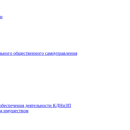
ии
льного общественного самоуправления
 обеспечения деятельности КДНиЗП
м имуществом