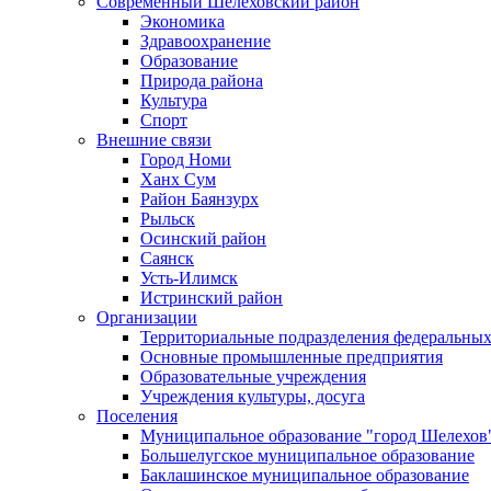
Современный Шелеховский район
Экономика
Здравоохранение
Образование
Природа района
Культура
Спорт
Внешние связи
Город Номи
Ханх Сум
Район Баянзурх
Рыльск
Осинский район
Саянск
Усть-Илимск
Истринский район
Организации
Территориальные подразделения федеральных
Основные промышленные предприятия
Образовательные учреждения
Учреждения культуры, досуга
Поселения
Муниципальное образование "город Шелехов
Большелугское муниципальное образование
Баклашинское муниципальное образование