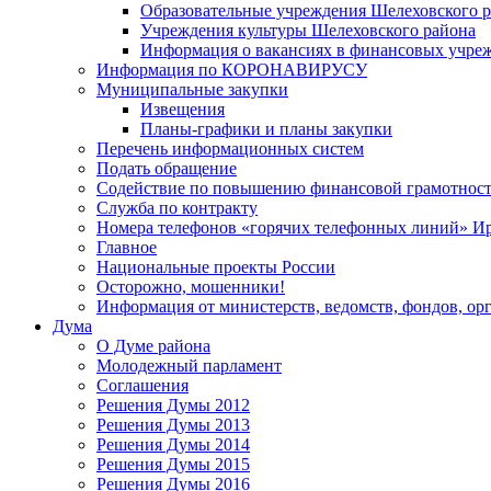
Образовательные учреждения Шелеховского 
Учреждения культуры Шелеховского района
Информация о вакансиях в финансовых учре
Информация по КОРОНАВИРУСУ
Муниципальные закупки
Извещения
Планы-графики и планы закупки
Перечень информационных систем
Подать обращение
Содействие по повышению финансовой грамотност
Служба по контракту
Номера телефонов «горячих телефонных линий» Ир
Главное
Национальные проекты России
Осторожно, мошенники!
Информация от министерств, ведомств, фондов, ор
Дума
О Думе района
Молодежный парламент
Соглашения
Решения Думы 2012
Решения Думы 2013
Решения Думы 2014
Решения Думы 2015
Решения Думы 2016