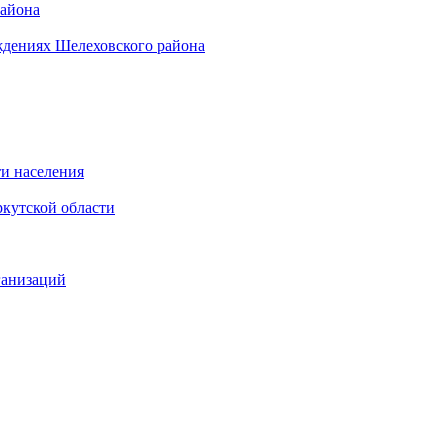
района
ждениях Шелеховского района
и населения
кутской области
ганизаций