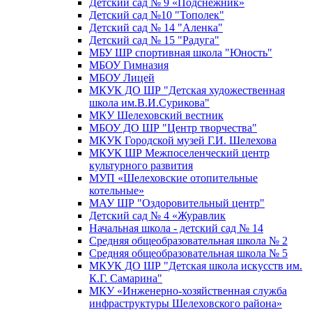
Детский сад № 9 «Подснежник»
Детский сад №10 "Тополек"
Детский сад № 14 "Аленка"
Детский сад № 15 "Радуга"
МБУ ШР спортивная школа "Юность"
МБОУ Гимназия
МБОУ Лицей
МКУК ДО ШР "Детская художественная
школа им.В.И.Сурикова"
МКУ Шелеховский вестник
МБОУ ДО ШР "Центр творчества"
МКУК Городской музей Г.И. Шелехова
МКУК ШР Межпоселенческий центр
культурного развития
МУП «Шелеховские отопительные
котельные»
МАУ ШР "Оздоровительный центр"
Детский сад № 4 «Журавлик
Начальная школа - детский сад № 14
Средняя общеобразовательная школа № 2
Средняя общеобразовательная школа № 5
МКУК ДО ШР "Детская школа искусств им.
К.Г. Самарина"
МКУ «Инженерно-хозяйственная служба
инфраструктуры Шелеховского района»