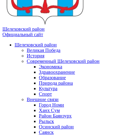
Шелеховский район
Официальный сайт
Шелеховский район
Великая Победа
История
Современный Шелеховский район
Экономика
Здравоохранение
Образование
Природа района
Культура
Спорт
Внешние связи
Город Номи
Ханх Сум
Район Баянзурх
Рыльск
Осинский район
Саянск