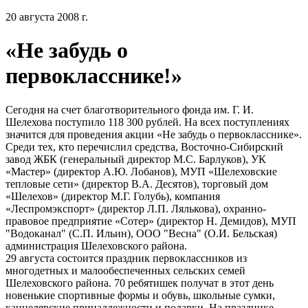
20 августа 2008 г.
«Не забудь о
первокласснике!»
Сегодня на счет благотворительного фонда им. Г. И.
Шелехова поступило 118 300 рублей. На всех поступлениях
значится для проведения акции «Не забудь о первокласснике».
Среди тех, кто перечислил средства, Восточно-Сибирский
завод ЖБК (генеральный директор М.С. Барлуков), УК
«Мастер» (директор А.Ю. Лобанов), МУП «Шелеховские
тепловые сети» (директор В.А. Десятов), торговый дом
«Шелехов» (директор М.Г. Голубь), компания
«Леспромэкспорт» (директор Л.П. Лялькова), охранно-
правовое предприятие «Сотер» (директор Н. Демидов), МУП
"Водоканал" (С.П. Ильин), ООО "Весна" (О.И. Бельская)
администрация Шелеховского района.
29 августа состоится праздник первоклассников из
многодетных и малообеспеченных сельских семей
Шелеховского района. 70 ребятишек получат в этот день
новенькие спортивные формы и обувь, школьные сумки,
канцелярские принадлежности и подарки. На празднике