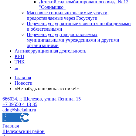
Детский сад комбинированного вида № 12
"Солнышко"
Массовые социально значимые услуги,
предоставляемые через Госуслуги
Перечень услуг, которые являются необходимыми
и обязательными
Перечень услуг, предоставляемых
муниципальными учреждениями и другими
организациями
Антикоррупционная деятельность
КРП
ТИК
...
Главная
Новости
«Не забудь о первокласснике!»
666034, г. Шелехов, улица Ленина, 15
+7 39550 4-13-35
adm@sheladm.ru
Главная
Шелеховский район