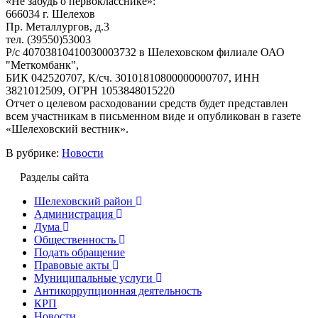
«Не забудь о первокласснике»:
666034 г. Шелехов
Пр. Металлургов, д.3
тел. (39550)53003
Р/с 40703810410030003732 в Шелеховском филиале ОАО
"Меткомбанк",
БИК 042520707, К/сч. 30101810800000000707, ИНН
3821012509, ОГРН 1053848015220
Отчет о целевом расходовании средств будет представлен
всем участникам в письменном виде и опубликован в газете
«Шелеховский вестник».
В рубрике:
Новости
Разделы сайта
Шелеховский район
Администрация
Дума
Общественность
Подать обращение
Правовые акты
Муниципальные услуги
Антикоррупционная деятельность
КРП
Новости