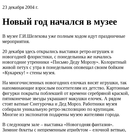
23 декабря 2004 г.
Новый год начался в музее
В музее Г.И.Шелехова уже полным ходом идут праздничные
мероприятия.
20 декабря здесь открылись выставки ретро-игрушек и
новогодней флористики, с понедельника же начались
новогодние утренники «Письмо Деду Морозу». Колоритный
живой петух с утра в понедельник оповещал своим бойким
«Кукареку! » стены музея.
На многочисленных новогодних елочках висят игрушки, так
напоминающие взрослым посетителям их детство. Картонные
фигурки покрыты поблекшей от времени серебряной краской,
пятиконечные звезды украшают макушки елочек. А рядом
стоят ватные Снегурочка и Дед Мороз. Работники музея
собирали уникальную ретро-экспозицию по крупицам.
Многие из экспонатов подарены музею жителями города.
В следующем зале – выставка «Новогодняя фантазия».
Зимние букеты с непременным атрибутом – елочной ветвью,