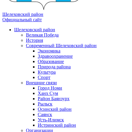
Шелеховский район
Официальный сайт
Шелеховский район
Великая Победа
История
Современный Шелеховский район
Экономика
Здравоохранение
Образование
Природа района
Культура
Спорт
Внешние связи
Город Номи
Ханх Сум
Район Баянзурх
Рыльск
Осинский район
Саянск
Усть-Илимск
Истринский район
Организации