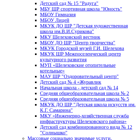
Детский сад № 15 "Радуга"
МБУ ШР спортивная школа "Юность"
МБОУ Гимназия
МБОУ Лицей
МКУК ДО ШР "Детская художественная
школа им.В.И.Сурикова"
МКУ Шелеховский вестник
МБОУ ДО ШР "Центр творчества"
МКУК Городской музей Г.И. Шелехова
МКУК ШР Межпоселенческий центр
культурного развития
МУП «Шелеховские отопительные
котельные»
МАУ ШР "Оздоровительный центр"
Детский сад № 4 «Журавлик
Начальная школа - детский сад № 14
Средняя общеобразовательная школа № 2
Средняя общеобразовательная школа № 5
МКУК ДО ШР "Детская школа искусств им.
К.Г. Самарина"
МКУ «Инженерно-хозяйственная служба
инфраструктуры Шелеховского района»
Детский сад комбинированного вида № 12
"Солнышко"
Массовые социально значимые услуги,