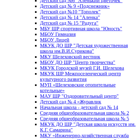
Детский сад №6 "Аленький цветочек"
Детский сад № 9 «Подснежник»
Детский сад №10 "Тополек"
Детский сад № 14 "Аленка"
Детский сад № 15 "Радуга"
МБУ ШР спортивная школа "Юность"
МБОУ Гимназия
МБОУ Лицей
МКУК ДО ШР "Детская художественная
школа им.В.И.Сурикова"
МКУ Шелеховский вестник
МБОУ ДО ШР "Центр творчества"
МКУК Городской музей Г.И. Шелехова
МКУК ШР Межпоселенческий центр
культурного развития
МУП «Шелеховские отопительные
котельные»
МАУ ШР "Оздоровительный центр"
Детский сад № 4 «Журавлик
Начальная школа - детский сад № 14
Средняя общеобразовательная школа № 2
Средняя общеобразовательная школа № 5
МКУК ДО ШР "Детская школа искусств им.
К.Г. Самарина"
МКУ «Инженерно-хозяйственная служба