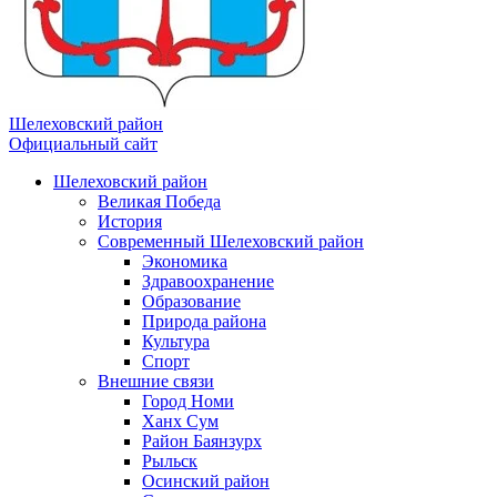
Шелеховский район
Официальный сайт
Шелеховский район
Великая Победа
История
Современный Шелеховский район
Экономика
Здравоохранение
Образование
Природа района
Культура
Спорт
Внешние связи
Город Номи
Ханх Сум
Район Баянзурх
Рыльск
Осинский район