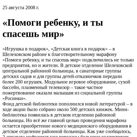
25 августа 2008 г.
«Помоги ребенку, и ты
спасешь мир»
«Игрушка в подарок», «Детская книга в подарок» – в
Шелеховском районе к благотворительному марафону
«Помоги ребенку, и ты спасешь мир» подключились не только
предприятия, но и жители. В детское отделение Шелеховской
центральной районной больницы, в санаторные группы
детских садов и для группы детей-отказничков передали
более 200 игрушек. Модульное игровое оборудование, сухой
бассейн, плазменный телевизор – такое частное
пожертвование оказали малышам из социальной группы
«Росинки».
Фонд детской библиотеки пополнился новой литературой – в
ходе акции было собрано около 500 детских книжек. Мини-
библиотека появилась в детском отделении районной
больницы. Но всё же главной целью проведения марафона
остается приобретение нового медицинского оборудования в
детское отделение районной больницы. Как уже сообщалось,
2 аппарата инфузомат уже переданы больнице коллективом