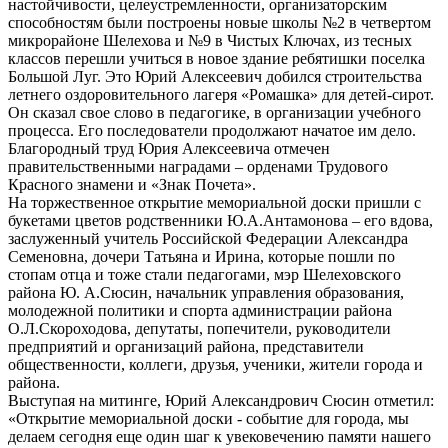
настойчивости, целеустремленности, организаторским
способностям были построены новые школы №2 в четвертом
микрорайоне Шелехова и №9 в Чистых Ключах, из тесных
классов перешли учиться в новое здание ребятишки поселка
Большой Луг. Это Юрий Алексеевич добился строительства
летнего оздоровительного лагеря «Ромашка» для детей-сирот.
Он сказал свое слово в педагогике, в организации учебного
процесса. Его последователи продолжают начатое им дело.
Благородный труд Юрия Алексеевича отмечен
правительственными наградами – орденами Трудового
Красного знамени и «Знак Почета».
На торжественное открытие мемориальной доски пришли с
букетами цветов родственники Ю.А.Антамонова – его вдова,
заслуженный учитель Российской Федерации Александра
Семеновна, дочери Татьяна и Ирина, которые пошли по
стопам отца и тоже стали педагогами, мэр Шелеховского
района Ю. А.Сюсин, начальник управления образования,
молодежной политики и спорта администрации района
О.Л.Скороходова, депутаты, попечители, руководители
предприятий и организаций района, представители
общественности, коллеги, друзья, ученики, жители города и
района.
Выступая на митинге, Юрий Александрович Сюсин отметил:
«Открытие мемориальной доски - событие для города, мы
делаем сегодня еще один шаг к увековечению памяти нашего