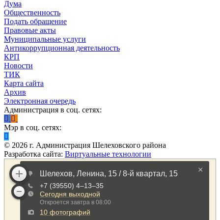
Дума
Общественность
Подать обращение
Правовые акты
Муниципальные услуги
Антикоррупционная деятельность
КРП
Новости
ТИК
Карта сайта
Архив
Электронная очередь
Администрация в соц. сетях:
Мэр в соц. сетях:
©
2026
г. Администрация Шелеховского района
Разработка сайта:
Виртуальные технологии