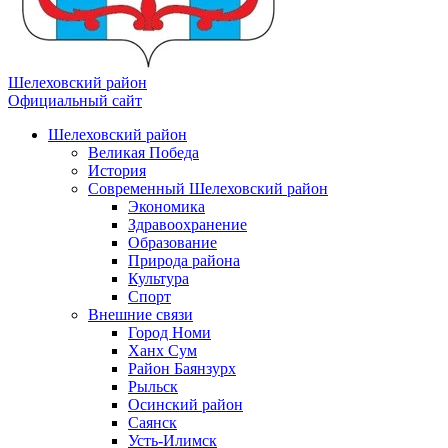
Шелеховский район
Официальный сайт
Шелеховский район
Великая Победа
История
Современный Шелеховский район
Экономика
Здравоохранение
Образование
Природа района
Культура
Спорт
Внешние связи
Город Номи
Ханх Сум
Район Баянзурх
Рыльск
Осинский район
Саянск
Усть-Илимск