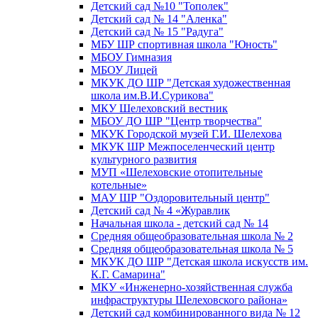
Детский сад №10 "Тополек"
Детский сад № 14 "Аленка"
Детский сад № 15 "Радуга"
МБУ ШР спортивная школа "Юность"
МБОУ Гимназия
МБОУ Лицей
МКУК ДО ШР "Детская художественная
школа им.В.И.Сурикова"
МКУ Шелеховский вестник
МБОУ ДО ШР "Центр творчества"
МКУК Городской музей Г.И. Шелехова
МКУК ШР Межпоселенческий центр
культурного развития
МУП «Шелеховские отопительные
котельные»
МАУ ШР "Оздоровительный центр"
Детский сад № 4 «Журавлик
Начальная школа - детский сад № 14
Средняя общеобразовательная школа № 2
Средняя общеобразовательная школа № 5
МКУК ДО ШР "Детская школа искусств им.
К.Г. Самарина"
МКУ «Инженерно-хозяйственная служба
инфраструктуры Шелеховского района»
Детский сад комбинированного вида № 12