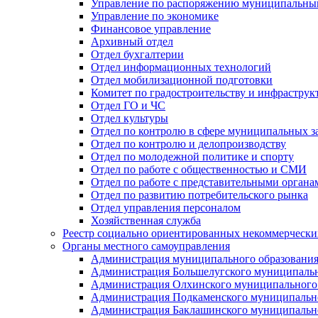
Управление по распоряжению муниципальны
Управление по экономике
Финансовое управление
Архивный отдел
Отдел бухгалтерии
Отдел информационных технологий
Отдел мобилизационной подготовки
Комитет по градостроительству и инфраструк
Отдел ГО и ЧС
Отдел культуры
Отдел по контролю в сфере муниципальных з
Отдел по контролю и делопроизводству
Отдел по молодежной политике и спорту
Отдел по работе с общественностью и СМИ
Отдел по работе с представительными органа
Отдел по развитию потребительского рынка
Отдел управления персоналом
Хозяйственная служба
Реестр социально ориентированных некоммерчески
Органы местного самоуправления
Администрация муниципального образования
Администрация Большелугского муниципальн
Администрация Олхинского муниципального 
Администрация Подкаменского муниципально
Администрация Баклашинского муниципально