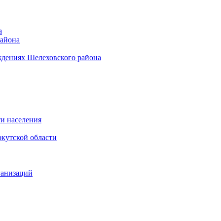
а
района
ждениях Шелеховского района
и населения
кутской области
ганизаций