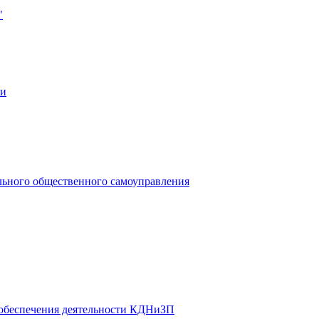
"
ии
льного общественного самоуправления
 обеспечения деятельности КДНиЗП