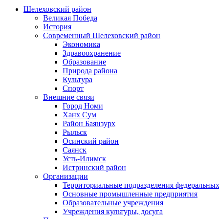
Шелеховский район
Великая Победа
История
Современный Шелеховский район
Экономика
Здравоохранение
Образование
Природа района
Культура
Спорт
Внешние связи
Город Номи
Ханх Сум
Район Баянзурх
Рыльск
Осинский район
Саянск
Усть-Илимск
Истринский район
Организации
Территориальные подразделения федеральных
Основные промышленные предприятия
Образовательные учреждения
Учреждения культуры, досуга