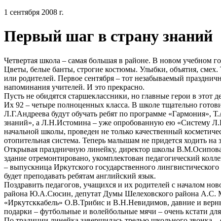
1 сентября 2008 г.
Первый шаг в страну знаний
Четвертая школа – самая большая в районе. В новом учебном год
Цветы, белые банты, строгие костюмы. Улыбки, объятия, смех. Т
или родителей. Первое сентября – тот незабываемый праздничн
напоминания учителей. И это прекрасно.
Пусть не обидятся старшеклассники, но главные герои в этот д
Их 92 – четыре полноценных класса. В школе тщательно готови
Л.Г.Андреева будут обучать ребят по программе «Гармония», Т.
знаний», а Л.Н.Истомина – уже опробованную ею «Систему Л.В
начальной школы, проведен не только качественный косметиче
отопительная система. Теперь малышам не придется ходить на 
Открывая праздничную линейку, директор школы В.М.Осипова о
здание отремонтировано, укомплектован педагогический коллек
– выпускница Иркутского государственного лингвистического
будет преподавать ребятам английский язык.
Поздравить педагогов, учащихся и их родителей с началом но
района Ю.А.Сюсин, депутат Думы Шелеховского района А.С. 
«Иркутсккабель» О.В.Трибис и В.Н.Невидимов, давние и вер
подарки – футбольные и волейбольные мячи – очень кстати для
По традиции линейка завершилась трелью школьного звонка – 