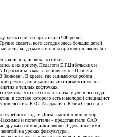
у здесь сели за парты около 900 ребят.
рудно сказать, кого сегодня здесь больше: детей
ый день, когда мамы и папы приходят в школу без
ень, конечно, первоклассники.
лись к их приему. Педагоги Е.Г.Цибульских и
А.Гераськина взяла за основу курс «Планета
.Занкова». В крыле, где занимаются ребята
ский ремонт, но и капитально отремонтирована
занятия в теплых кофточках.
тметила, что все готово к началу учебного года:
тив, в составе которого есть и молодой специалист
 университета Ю.С. Агаджанян. Юлия Сергеевна
вого учебного года и Днем знаний пришли мэр
Максимов и попечители – представители ОАО
ные друзья и помощники школы. Сделанные ими
 занятий на уроках физкультуры.
очередного для старшеклассников и первого для