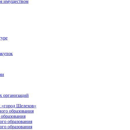
м имуществом
туре
акупок
ми
х организаций
 «город Шелехов»
ого образования
образования
го образования
го образования