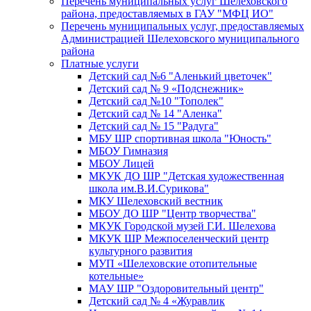
Перечень муниципальных услуг Шелеховского
района, предоставляемых в ГАУ "МФЦ ИО"
Перечень муниципальных услуг, предоставляемых
Администрацией Шелеховского муниципального
района
Платные услуги
Детский сад №6 "Аленький цветочек"
Детский сад № 9 «Подснежник»
Детский сад №10 "Тополек"
Детский сад № 14 "Аленка"
Детский сад № 15 "Радуга"
МБУ ШР спортивная школа "Юность"
МБОУ Гимназия
МБОУ Лицей
МКУК ДО ШР "Детская художественная
школа им.В.И.Сурикова"
МКУ Шелеховский вестник
МБОУ ДО ШР "Центр творчества"
МКУК Городской музей Г.И. Шелехова
МКУК ШР Межпоселенческий центр
культурного развития
МУП «Шелеховские отопительные
котельные»
МАУ ШР "Оздоровительный центр"
Детский сад № 4 «Журавлик