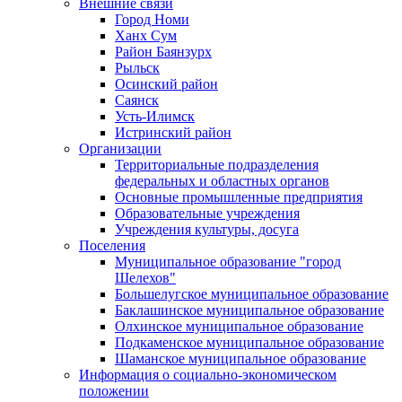
Внешние связи
Город Номи
Ханх Сум
Район Баянзурх
Рыльск
Осинский район
Саянск
Усть-Илимск
Истринский район
Организации
Территориальные подразделения
федеральных и областных органов
Основные промышленные предприятия
Образовательные учреждения
Учреждения культуры, досуга
Поселения
Муниципальное образование "город
Шелехов"
Большелугское муниципальное образование
Баклашинское муниципальное образование
Олхинское муниципальное образование
Подкаменское муниципальное образование
Шаманское муниципальное образование
Информация о социально-экономическом
положении