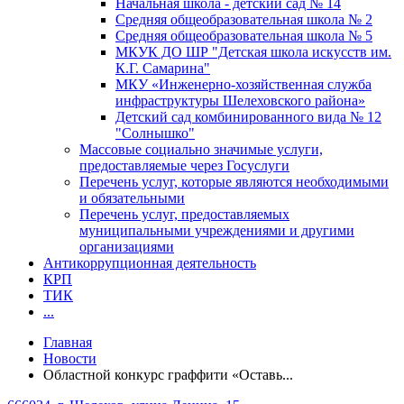
Начальная школа - детский сад № 14
Средняя общеобразовательная школа № 2
Средняя общеобразовательная школа № 5
МКУК ДО ШР "Детская школа искусств им.
К.Г. Самарина"
МКУ «Инженерно-хозяйственная служба
инфраструктуры Шелеховского района»
Детский сад комбинированного вида № 12
"Солнышко"
Массовые социально значимые услуги,
предоставляемые через Госуслуги
Перечень услуг, которые являются необходимыми
и обязательными
Перечень услуг, предоставляемых
муниципальными учреждениями и другими
организациями
Антикоррупционная деятельность
КРП
ТИК
...
Главная
Новости
Областной конкурс граффити «Оставь...