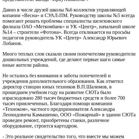
Давно в числе друзей школы №6 коллектив управляющей
копании «Весна» и СУАЛ-ПМ. Руководству школы №5 всегда
помогают решать проблемы специалисты шелеховского
филиала ОАО «Меткомбанк» и УК «Центр», начальной школе
№14 – строители «Фотона». Всегда откликается на просьбы
педагогов руководитель УК «Центр» Александр Юрьевич
Лобанов.
Много теплых слов сказали своим попечителям руководители
дошкольных учреждений, где делают первые шаги самые
юные жители района.
Не остались без внимания и заботы попечителей и
учреждения дополнительного образования. Как отметил
директор станции юных техников В.П.Шалимов, в
прошедшем учебном году на развитие СЮТа было
израсходовано 280 тысяч бюджетных средств и более 700
тысяч привлеченных. Благодаря помощи компании
«Техноком», частного предпринимателя Александра
Леонидовича Камышенко, ООО «Пожарный» в здании СЮТа
проведен ремонт, приобретены станки, различное
оборудование, строится картодром.
- Это реальное свидетельство того, что вместе мы можем