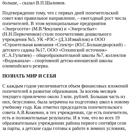
больше, - сказал В.П.Шалимов.
Подтверждение тому, что с первых дней попечительский
совет взял правильное направление, – ежегодный рост числа
попечителей. В этом муниципальные предприятия
«Энергосети» (М.В.Чекулаев) и «Энергосбыт»
(Н.Н.Первоченков) стали попечителями дошкольного
учреждения №5, УК «РЗС» (Д.З.Измайлов) и ООО
«Строительная компания «Спектр» (Ю.С.Большедворский) –
детского садика №17, ООО «Олхинский источник»
(С.А.Гультяев) – общеобразовательной школы №7, коллектив
«Водоканала» - спортивной детско-юношеской школы
олимпийского резерва.
ПОЗНАТЬ МИР И СЕБЯ
С каждым годом увеличивается объем финансовых вложений
попечителей в развитие образования. За восемь месяцев
текущего привлечено около 3 млн. рублей. Большая часть из
них, безусловно, была затрачена на подготовку школ к новому
учебному году. Как отметил председатель попечительского
совета А.В.Кожевин, в тех учреждениях, где есть попечители,
есть и положительные результаты. И в том, что во всех 19
образовательных учреждениях района первого сентября сели
за парты, а детские сады готовы к работе в зимних условиях,