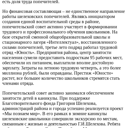
есть доля труда попечителей.
Но финансовая составляющая – не единственное направление
работы шелеховских попечителей. Являясь инициатором
создания единой воспитательной среды в районе,
попечительский совет активно участвует в формировании
трудового и профессионального обучения школьников. На
базе открытой сменной общеобразовательной школы и
стационарного лагеря «Интеллектуал», восстановленного
силами попечителей, третье лето подряд работал трудовой
отряд «Юность». Предприятия района, центр занятости
населения сумели предоставить подросткам 95 рабочих мест,
обеспечили их питанием, выплатили вполне достойную
зарплату. Затраты на летнюю трудовую четверть, а это более
миллиона рублей, были оправданы. Престиж «Юности»
растет, все большее количество школьников стремятся стать
членами отряда.
Попечительский совет активно занимался обеспечением
занятости детей в каникулы. При поддержке
Благотворительного фонда Григория Шелехова,
администраций района и города успешно реализуется проект
«Мы познаем мир». В его рамках в зимние каникулы
шелеховские школьники совершили экскурсию по местам,
связанным с жизнью и деятельностью Г.И.Шелехова. Ребята