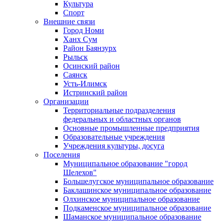
Культура
Спорт
Внешние связи
Город Номи
Ханх Сум
Район Баянзурх
Рыльск
Осинский район
Саянск
Усть-Илимск
Истринский район
Организации
Территориальные подразделения
федеральных и областных органов
Основные промышленные предприятия
Образовательные учреждения
Учреждения культуры, досуга
Поселения
Муниципальное образование "город
Шелехов"
Большелугское муниципальное образование
Баклашинское муниципальное образование
Олхинское муниципальное образование
Подкаменское муниципальное образование
Шаманское муниципальное образование