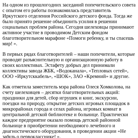
На одном из прошлогодних заседаний попечительского совета
с опытом его работы познакомилась представитель
Иркутского отделения Российского детского фонда. Тогда же
было принято решение объединить усилия в решении
социальных проблем района. Сегодня шелеховцы принимают
активное участие в проводимом Детским фондом
благотворительном марафоне «Помоги ребенку, и ты спасешь
мир! ».
В первых рядах благотворителей – наши попечители, которые
проводят разъяснительную и организационную работу в
своих коллективах. Эстафету добрых дел принимали
коллективы завода ЖБК, «Водоканала», «Тепловых сетей»,
ООО «Иркутсккабель», «ШОК», ЗАО «Кремний» и другие.
Как отметила заместитель мэра района Олеся Хомколова, на
счету шелеховцев – десятки благотворительных акций:
праздники для детей, сбор игрушек и книг, экскурсии,
поездки на природу, открытие детских игровых площадок в
микрорайонах города и селах района, игровых комнат в
центральной детской библиотеке и больнице. Практически
каждое предприятие оказало помощь детской районной
больнице в приобретении необходимого лечебного и
диагностического оборудования, в проведении акции «Не
забудь о первокласснике! ».