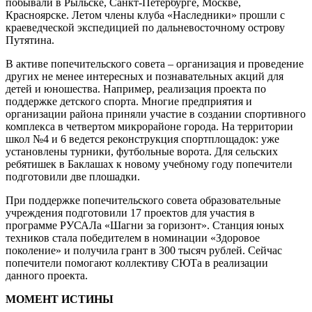
побывали в Рыльске, Санкт-Петербурге, Москве,
Красноярске. Летом члены клуба «Наследники» прошли с
краеведческой экспедицией по дальневосточному острову
Путятина.
В активе попечительского совета – организация и проведение
других не менее интересных и познавательных акций для
детей и юношества. Например, реализация проекта по
поддержке детского спорта. Многие предприятия и
организации района приняли участие в создании спортивного
комплекса в четвертом микрорайоне города. На территории
школ №4 и 6 ведется реконструкция спортплощадок: уже
установлены турники, футбольные ворота. Для сельских
ребятишек в Баклашах к новому учебному году попечители
подготовили две плошадки.
При поддержке попечительского совета образовательные
учреждения подготовили 17 проектов для участия в
программе РУСАЛа «Шагни за горизонт». Станция юных
техников стала победителем в номинации «Здоровое
поколение» и получила грант в 300 тысяч рублей. Сейчас
попечители помогают коллективу СЮТа в реализации
данного проекта.
МОМЕНТ ИСТИНЫ