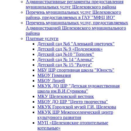
Административные регламенты предоставления
муниципальных услуг Шелеховского района
Перечень муниципальных услуг Шелеховского
района, предоставляемых в ГАУ "МФЦ ИО"
Перечень муниципальных услуг, предоставляемых
Администрацией Шелеховского муниципального
района
Платные услуги
Детский сад №6 "Аленький цветочек"
Детский сад № 9 «Подснежник»
Детский сад №10 "Тополек"
Детский сад № 14 "Аленка"
Детский сад № 15 "Радуга"
МБУ ШР спортивная школа "Юность"
МБОУ Гимназия
МБОУ Лицей
МКУК ДО ШР "Детская художественная
школа им.В.И.Сурикова"
МКУ Шелеховский вестник
МБОУ ДО ШР "Центр творчества"
МКУК Городской музей Г.И. Шелехова
МКУК ШР Межпоселенческий центр
культурного развития
МУП «Шелеховские отопительные
котельные»