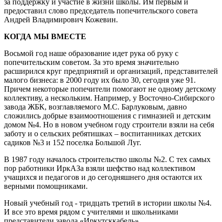
за поддержку и участие в жизни школы. Им первым и
предоставил слово председатель попечительского совета
Андрей Владимирович Кожевин.
КОГДА МЫ ВМЕСТЕ
Восьмой год наше образование идет рука об руку с
попечительским советом. За это время значительно
расширился круг предприятий и организаций, представителей
малого бизнеса: в 2000 году их было 30, сегодня уже 91.
Причем некоторые попечители помогают не одному детскому
коллективу, а нескольким. Например, у Восточно-Сибирского
завода ЖБК, возглавляемого М.С. Барлуковым, давно
сложились добрые взаимоотношения с гимназией и детским
домом №4. Но в новом учебном году строители взяли на себя
заботу и о сельских ребятишках – воспитанниках детских
садиков №3 и 152 поселка Большой Луг.
В 1987 году началось строительство школы №2. С тех самых
пор работники ИркАЗа взяли шефство над коллективом
учащихся и педагогов и до сегодняшнего дня остаются их
верными помощниками.
Новый учебный год - тридцать третий в истории школы №4.
И все это время рядом с учителями и школьниками
представители завода «Иркутсккабель».