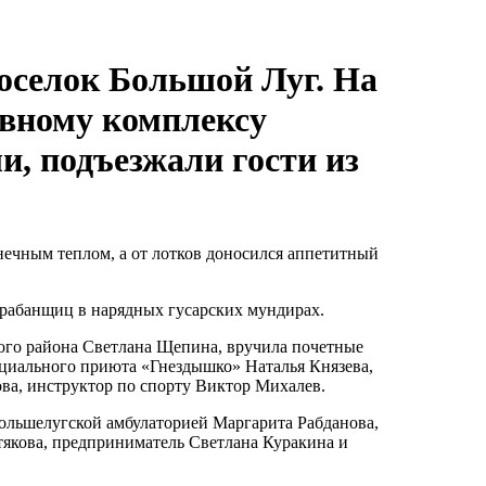
поселок Большой Луг. На
ивному комплексу
и, подъезжали гости из
нечным теплом, а от лотков доносился аппетитный
рабанщиц в нарядных гусарских мундирах.
ого района Светлана Щепина, вручила почетные
оциального приюта «Гнездышко» Наталья Князева,
а, инструктор по спорту Виктор Михалев.
ольшелугской амбулаторией Маргарита Рабданова,
отякова, предприниматель Светлана Куракина и