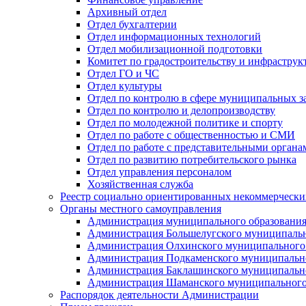
Архивный отдел
Отдел бухгалтерии
Отдел информационных технологий
Отдел мобилизационной подготовки
Комитет по градостроительству и инфраструк
Отдел ГО и ЧС
Отдел культуры
Отдел по контролю в сфере муниципальных з
Отдел по контролю и делопроизводству
Отдел по молодежной политике и спорту
Отдел по работе с общественностью и СМИ
Отдел по работе с представительными органа
Отдел по развитию потребительского рынка
Отдел управления персоналом
Хозяйственная служба
Реестр социально ориентированных некоммерчески
Органы местного самоуправления
Администрация муниципального образования
Администрация Большелугского муниципальн
Администрация Олхинского муниципального 
Администрация Подкаменского муниципально
Администрация Баклашинского муниципально
Администрация Шаманского муниципального
Распорядок деятельности Администрации