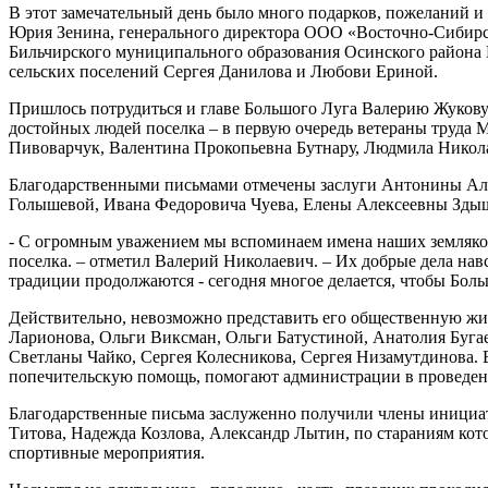
В этот замечательный день было много подарков, пожеланий и 
Юрия Зенина, генерального директора ООО «Восточно-Сибирс
Бильчирского муниципального образования Осинского района
сельских поселений Сергея Данилова и Любови Ериной.
Пришлось потрудиться и главе Большого Луга Валерию Жукову
достойных людей поселка – в первую очередь ветераны труда
Пивоварчук, Валентина Прокопьевна Бутнару, Людмила Никол
Благодарственными письмами отмечены заслуги Антонины Ал
Голышевой, Ивана Федоровича Чуева, Елены Алексеевны Здыш
- С огромным уважением мы вспоминаем имена наших земляков
поселка. – отметил Валерий Николаевич. – Их добрые дела нав
традиции продолжаются - сегодня многое делается, чтобы Боль
Действительно, невозможно представить его общественную жи
Ларионова, Ольги Виксман, Ольги Батустиной, Анатолия Буга
Светланы Чайко, Сергея Колесникова, Сергея Низамутдинова.
попечительскую помощь, помогают администрации в проведен
Благодарственные письма заслуженно получили члены инициа
Титова, Надежда Козлова, Александр Лытин, по стараниям кот
спортивные мероприятия.