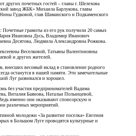
от других почетных гостей – главы г. Шелехова
кий завод ЖБК» Михаила Барлукова, главы
 Нины Гудковой, глав Шаманского и Подкаменского
: Почетные грамоты из его рук получили 20 самых
 Мария Ивановна Дусь, Владимир Иванович
аевна Десятова, Людмила Александровна Рожкова.
ексеевны Веселковой, Татьяны Валентиновны
евой и других жителей.
, внесших весомый вклад в становление родного
сегда останутся в нашей памяти. Эти замечательные
шой Луг развивался и хорошел.
знь без участия предпринимателей Вадима
ева, Виталия Баянова, Натальи Полынцевой,
 Ведь именно они оказывают спонсорскую и
ии различных мероприятий.
тивной молодежи «За развитие поселка» Евгения
орых в Большом Луге проводятся культурные и