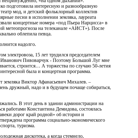
л непринужденно, «на одном дыхании».
ко подготовила интересную и разнообразную
 театр мод, и детский фольклорный коллектив
ярные песни в исполнении земляка, лауреата
ызвали концертные номера «под Пьера Нарцисса» в
ий метеопрогноза на телеканале «АИСТ»). После
квально облепила певца.
олнится надолго.
ом электровоза, 15 лет трудился председателем
р Иванович Пивоварчук - Поэтому Большой Луг мне
вивается, строится… А торжества по случаю 50-летия
 интересной была и концертная программа.
т земляка Виктор Афанасьевич Михалев. –
чень дружный, надо и в будущем почаще собираться,
жались. В этот день в здании администрации на
я работами Константина Демидова, состоялась
веки дорог край родной» об истории и
 утверждена программа социально-экономического
спорта, туризма.
лодежная дискотека, а когда стемнело,