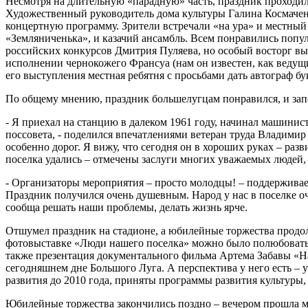
Несмотря на длительную «парадную» часть, праздник проходи
Художественный руководитель дома культуры Галина Космачен
концертную программу. Зрители встречали «на ура» и местный
«Земляниченька», и казачий ансамбль. Всем понравились попул
российских конкурсов Дмитрия Пуляева, но особый восторг в
исполнении чернокожего Франсуа (нам он известен, как ведущ
его выступления местная ребятня с просьбами дать автограф бу
По общему мнению, праздник большелугцам понравился, и зап
- Я приехал на станцию в далеком 1961 году, начинал машинист
поссовета, - поделился впечатлениями ветеран труда Владими
особенно дорог. Я вижу, что сегодня он в хороших руках – раз
поселка удались – отмечены заслуги многих уважаемых людей,
- Организаторы мероприятия – просто молодцы! – поддерживае
Праздник получился очень душевным. Народ у нас в поселке о
сообща решать наши проблемы, делать жизнь ярче.
Отшумел праздник на стадионе, а юбилейные торжества продол
фотовыставке «Люди нашего поселка» можно было полюбоватьс
также презентация документального фильма Артема Забавы «На
сегодняшнем дне Большого Луга. А перспектива у него есть –
развития до 2010 года, приняты программы развития культуры, 
Юбилейные торжества закончились поздно – вечером прошла мо