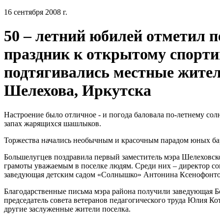
16 сентября 2008 г.
50 – летний юбилей отметил 
праздник к открытому спорт
подтягивались местные жител
Шелехова, Иркутска
Настроение было отличное - и погода баловала по-летнему сол
запах жарящихся шашлыков.
Торжества начались необычным и красочным парадом юных ба
Большелугцев поздравила первый заместитель мэра Шелеховск
грамоты уважаемым в поселке людям. Среди них – директор с
заведующая детским садом «Солнышко» Антонина Ксенофонтов
Благодарственные письма мэра района получили заведующая Б
председатель совета ветеранов педагогического труда Юлия К
другие заслуженные жители поселка.