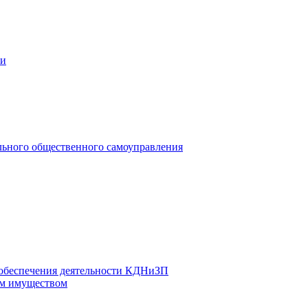
ии
льного общественного самоуправления
 обеспечения деятельности КДНиЗП
м имуществом