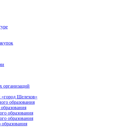
туре
акупок
ми
х организаций
 «город Шелехов»
ого образования
образования
го образования
го образования
 образования