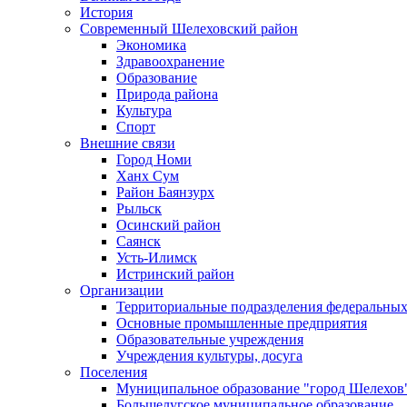
История
Современный Шелеховский район
Экономика
Здравоохранение
Образование
Природа района
Культура
Спорт
Внешние связи
Город Номи
Ханх Сум
Район Баянзурх
Рыльск
Осинский район
Саянск
Усть-Илимск
Истринский район
Организации
Территориальные подразделения федеральных
Основные промышленные предприятия
Образовательные учреждения
Учреждения культуры, досуга
Поселения
Муниципальное образование "город Шелехов
Большелугское муниципальное образование