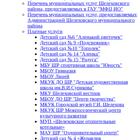
Перечень муниципальных услуг Шелеховского
района, предоставляемых в ГАУ "МФЦ ИО"
Перечень муниципальных услуг, предоставляемых
Администрацией Шелеховского муниципального
района
Платные услуги
Детский сад №6 "Аленький цветочек"
Детский сад № 9 «Подснежник»
Детский сад №10 "Тополек"
Детский сад № 14 "Аленка"
Детский сад № 15 "Радуга"
МБУ ШР спортивная школа "Юность"
МБОУ Гимназия
МБОУ Лицей
МКУК ДО ШР "Детская художественная
школа им.В.И.Сурикова"
МКУ Шелеховский вестник
МБОУ ДО ШР "Центр творчества"
МКУК Городской музей Г.И. Шелехова
МКУК ШР Межпоселенческий центр
культурного развития
МУП «Шелеховские отопительные
котельные»
МАУ ШР "Оздоровительный центр"
Детский сад № 4 «Журавлик