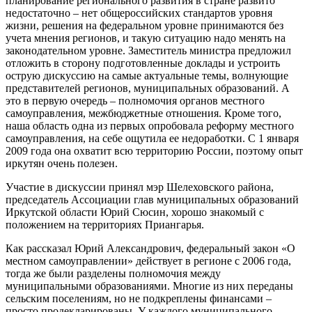
планирование регионального развития в стране развито
недостаточно – нет общероссийских стандартов уровня
жизни, решения на федеральном уровне принимаются без
учета мнения регионов, и такую ситуацию надо менять на
законодательном уровне. Заместитель министра предложил
отложить в сторону подготовленные доклады и устроить
острую дискуссию на самые актуальные темы, волнующие
представителей регионов, муниципальных образований. А
это в первую очередь – полномочия органов местного
самоуправления, межбюджетные отношения. Кроме того,
наша область одна из первых опробовала реформу местного
самоуправления, на себе ощутила ее недоработки. С 1 января
2009 года она охватит всю территорию России, поэтому опыт
иркутян очень полезен.
Участие в дискуссии принял мэр Шелеховского района,
председатель Ассоциации глав муниципальных образований
Иркутской области Юрий Сюсин, хорошо знакомый с
положением на территориях Приангарья.
Как рассказал Юрий Александрович, федеральный закон «О
местном самоуправлении» действует в регионе с 2006 года,
тогда же были разделены полномочия между
муниципальными образованиями. Многие из них переданы
сельским поселениям, но не подкреплены финансами –
просто продекларированы. У каждого муниципального