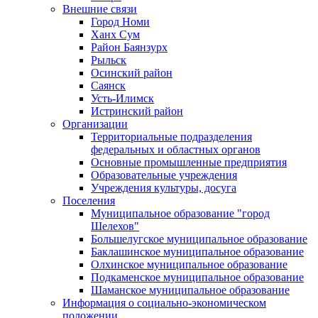
Внешние связи
Город Номи
Ханх Сум
Район Баянзурх
Рыльск
Осинский район
Саянск
Усть-Илимск
Истринский район
Организации
Территориальные подразделения
федеральных и областных органов
Основные промышленные предприятия
Образовательные учреждения
Учреждения культуры, досуга
Поселения
Муниципальное образование "город
Шелехов"
Большелугское муниципальное образование
Баклашинское муниципальное образование
Олхинское муниципальное образование
Подкаменское муниципальное образование
Шаманское муниципальное образование
Информация о социально-экономическом
положении