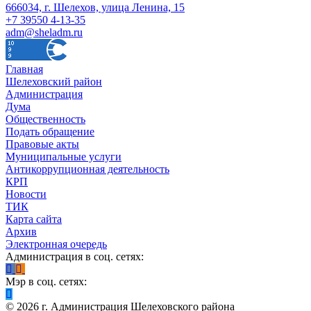
666034, г. Шелехов, улица Ленина, 15
+7 39550 4-13-35
adm@sheladm.ru
Главная
Шелеховский район
Администрация
Дума
Общественность
Подать обращение
Правовые акты
Муниципальные услуги
Антикоррупционная деятельность
КРП
Новости
ТИК
Карта сайта
Архив
Электронная очередь
Администрация в соц. сетях:
Мэр в соц. сетях:
©
2026
г. Администрация Шелеховского района