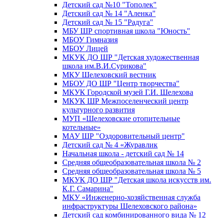
Детский сад №10 "Тополек"
Детский сад № 14 "Аленка"
Детский сад № 15 "Радуга"
МБУ ШР спортивная школа "Юность"
МБОУ Гимназия
МБОУ Лицей
МКУК ДО ШР "Детская художественная
школа им.В.И.Сурикова"
МКУ Шелеховский вестник
МБОУ ДО ШР "Центр творчества"
МКУК Городской музей Г.И. Шелехова
МКУК ШР Межпоселенческий центр
культурного развития
МУП «Шелеховские отопительные
котельные»
МАУ ШР "Оздоровительный центр"
Детский сад № 4 «Журавлик
Начальная школа - детский сад № 14
Средняя общеобразовательная школа № 2
Средняя общеобразовательная школа № 5
МКУК ДО ШР "Детская школа искусств им.
К.Г. Самарина"
МКУ «Инженерно-хозяйственная служба
инфраструктуры Шелеховского района»
Детский сад комбинированного вида № 12