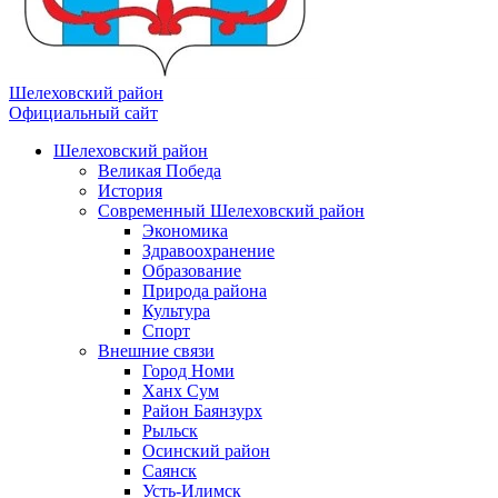
Шелеховский район
Официальный сайт
Шелеховский район
Великая Победа
История
Современный Шелеховский район
Экономика
Здравоохранение
Образование
Природа района
Культура
Спорт
Внешние связи
Город Номи
Ханх Сум
Район Баянзурх
Рыльск
Осинский район
Саянск
Усть-Илимск