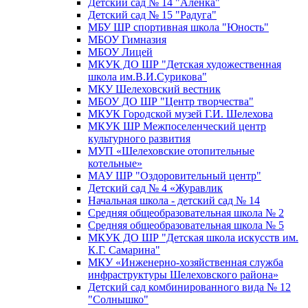
Детский сад № 14 "Аленка"
Детский сад № 15 "Радуга"
МБУ ШР спортивная школа "Юность"
МБОУ Гимназия
МБОУ Лицей
МКУК ДО ШР "Детская художественная
школа им.В.И.Сурикова"
МКУ Шелеховский вестник
МБОУ ДО ШР "Центр творчества"
МКУК Городской музей Г.И. Шелехова
МКУК ШР Межпоселенческий центр
культурного развития
МУП «Шелеховские отопительные
котельные»
МАУ ШР "Оздоровительный центр"
Детский сад № 4 «Журавлик
Начальная школа - детский сад № 14
Средняя общеобразовательная школа № 2
Средняя общеобразовательная школа № 5
МКУК ДО ШР "Детская школа искусств им.
К.Г. Самарина"
МКУ «Инженерно-хозяйственная служба
инфраструктуры Шелеховского района»
Детский сад комбинированного вида № 12
"Солнышко"