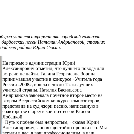
бурга учителя информатики городской гимназии
я бардовских песен Наталии Андриановой, ставших
бедой мэр района Юрий Сюсин.
На приеме в администрации Юрий
Александрович отметил, что лучшего повода для
встречи не найти. Галина Георгиевна Зорина,
принимавшая участие в конкурсе «Учитель года
России -2008», вошла в число 15-ти лучших
учителей страны. Наталия Васильевна
Андрианова завоевала почетное второе место на
втором Всероссийском конкурсе композиторов,
представив на суд жюри песню, написанную в
соавторстве с иркутской поэтессой Раисой
Лобацкой.
- Путь к победе был непростым, - сказал Юрий
Александрович, - но вы достойно прошли его. Мы
верили в вас, в ваш профессионализм, в ваш