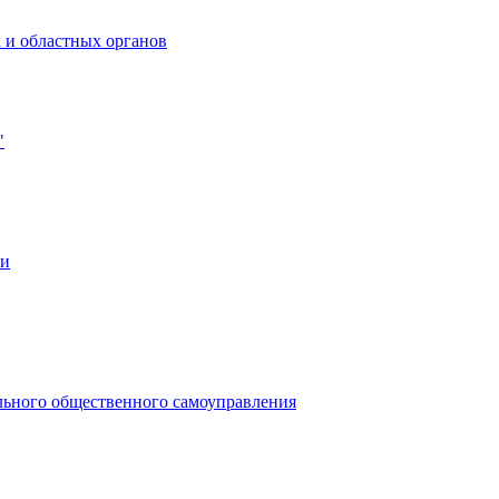
 и областных органов
"
ии
льного общественного самоуправления