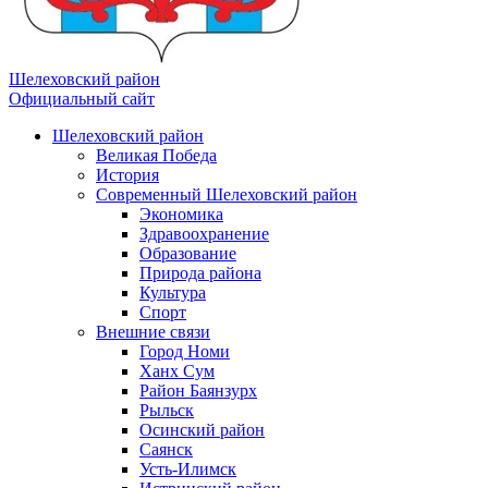
Шелеховский район
Официальный сайт
Шелеховский район
Великая Победа
История
Современный Шелеховский район
Экономика
Здравоохранение
Образование
Природа района
Культура
Спорт
Внешние связи
Город Номи
Ханх Сум
Район Баянзурх
Рыльск
Осинский район
Саянск
Усть-Илимск