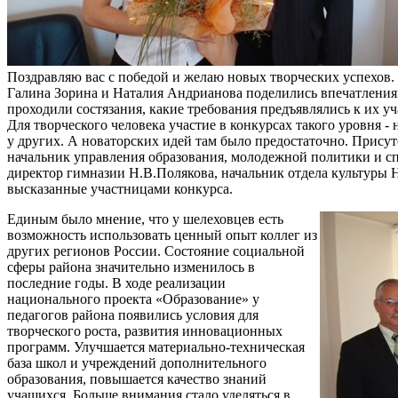
Поздравляю вас с победой и желаю новых творческих успехов.
Галина Зорина и Наталия Андрианова поделились впечатлениями
проходили состязания, какие требования предъявлялись к их у
Для творческого человека участие в конкурсах такого уровня - 
у других. А новаторских идей там было предостаточно. Присут
начальник управления образования, молодежной политики и с
директор гимназии Н.В.Полякова, начальник отдела культуры 
высказанные участницами конкурса.
Единым было мнение, что у шелеховцев есть
возможность использовать ценный опыт коллег из
других регионов России. Состояние социальной
сферы района значительно изменилось в
последние годы. В ходе реализации
национального проекта «Образование» у
педагогов района появились условия для
творческого роста, развития инновационных
программ. Улучшается материально-техническая
база школ и учреждений дополнительного
образования, повышается качество знаний
учащихся. Больше внимания стало уделяться в