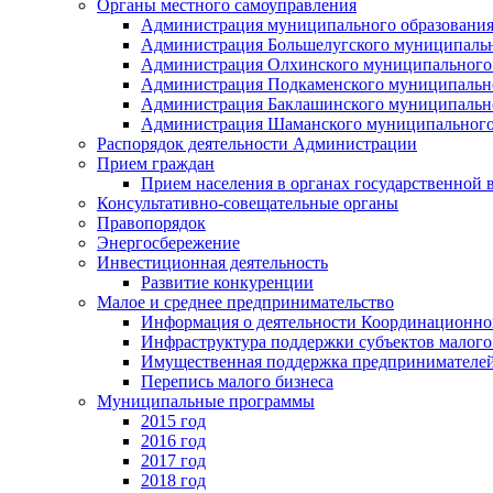
Органы местного самоуправления
Администрация муниципального образования
Администрация Большелугского муниципальн
Администрация Олхинского муниципального 
Администрация Подкаменского муниципально
Администрация Баклашинского муниципально
Администрация Шаманского муниципального
Распорядок деятельности Администрации
Прием граждан
Прием населения в органах государственной 
Консультативно-совещательные органы
Правопорядок
Энергосбережение
Инвестиционная деятельность
Развитие конкуренции
Малое и среднее предпринимательство
Информация о деятельности Координационног
Инфраструктура поддержки субъектов малого
Имущественная поддержка предпринимателей
Перепись малого бизнеса
Муниципальные программы
2015 год
2016 год
2017 год
2018 год