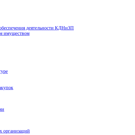
 обеспечения деятельности КДНиЗП
м имуществом
туре
акупок
ми
х организаций