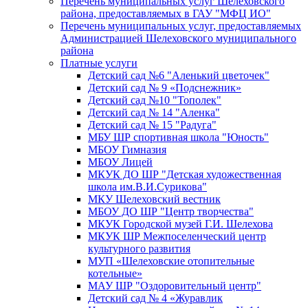
Перечень муниципальных услуг Шелеховского
района, предоставляемых в ГАУ "МФЦ ИО"
Перечень муниципальных услуг, предоставляемых
Администрацией Шелеховского муниципального
района
Платные услуги
Детский сад №6 "Аленький цветочек"
Детский сад № 9 «Подснежник»
Детский сад №10 "Тополек"
Детский сад № 14 "Аленка"
Детский сад № 15 "Радуга"
МБУ ШР спортивная школа "Юность"
МБОУ Гимназия
МБОУ Лицей
МКУК ДО ШР "Детская художественная
школа им.В.И.Сурикова"
МКУ Шелеховский вестник
МБОУ ДО ШР "Центр творчества"
МКУК Городской музей Г.И. Шелехова
МКУК ШР Межпоселенческий центр
культурного развития
МУП «Шелеховские отопительные
котельные»
МАУ ШР "Оздоровительный центр"
Детский сад № 4 «Журавлик