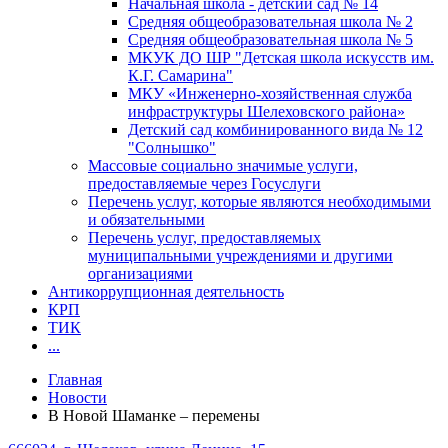
Начальная школа - детский сад № 14
Средняя общеобразовательная школа № 2
Средняя общеобразовательная школа № 5
МКУК ДО ШР "Детская школа искусств им.
К.Г. Самарина"
МКУ «Инженерно-хозяйственная служба
инфраструктуры Шелеховского района»
Детский сад комбинированного вида № 12
"Солнышко"
Массовые социально значимые услуги,
предоставляемые через Госуслуги
Перечень услуг, которые являются необходимыми
и обязательными
Перечень услуг, предоставляемых
муниципальными учреждениями и другими
организациями
Антикоррупционная деятельность
КРП
ТИК
...
Главная
Новости
В Новой Шаманке – перемены