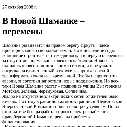
27 октября 2008 г.
В Новой Шаманке –
перемены
Шаманка развивается на правом берегу Иркута – здесь
просторно, много свободной земли. Но в последние годы
жилищное строительство замедлилось, и в первую очередь из-
за отсутствия нормального электроснабжения. Новоселы
пытались провести линии своими силами, и в результате
нагрузка на единственный в округе леспромхозовский
трансформатор оказалась чрезмерной. Чтобы не допустить
аварий, энергетики запретили новые подключения. Но все-
таки Новая Шаманка растет – появились улицы Выгузовская,
Мотская, Зеленая, Черемуховая, Солнечная.
Жалоб на отсутствие электрических сетей от жителей было
немало. Поэтому в районной администрации, в Шелеховской
ЭнергоСетевой Компании пошли навстречу селянам. По их
инициативе был разработан проект электроснабжения
правобережной Шаманки, решены проблемы
финансирования.
- К строительству новых сетей приступили нынешним летом.