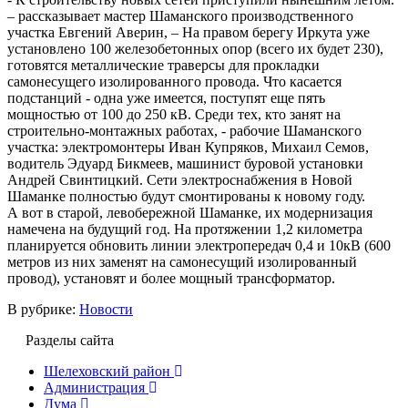
– рассказывает мастер Шаманского производственного
участка Евгений Аверин, – На правом берегу Иркута уже
установлено 100 железобетонных опор (всего их будет 230),
готовятся металлические траверсы для прокладки
самонесущего изолированного провода. Что касается
подстанций - одна уже имеется, поступят еще пять
мощностью от 100 до 250 кВ. Среди тех, кто занят на
строительно-монтажных работах, - рабочие Шаманского
участка: электромонтеры Иван Купряков, Михаил Семов,
водитель Эдуард Бикмеев, машинист буровой установки
Андрей Свинтицкий. Сети электроснабжения в Новой
Шаманке полностью будут смонтированы к новому году.
А вот в старой, левобережной Шаманке, их модернизация
намечена на будущий год. На протяжении 1,2 километра
планируется обновить линии электропередач 0,4 и 10кВ (600
метров из них заменят на самонесущий изолированный
провод), установят и более мощный трансформатор.
В рубрике:
Новости
Разделы сайта
Шелеховский район
Администрация
Дума