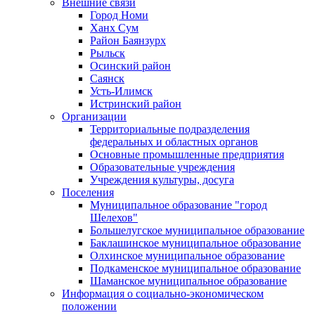
Внешние связи
Город Номи
Ханх Сум
Район Баянзурх
Рыльск
Осинский район
Саянск
Усть-Илимск
Истринский район
Организации
Территориальные подразделения
федеральных и областных органов
Основные промышленные предприятия
Образовательные учреждения
Учреждения культуры, досуга
Поселения
Муниципальное образование "город
Шелехов"
Большелугское муниципальное образование
Баклашинское муниципальное образование
Олхинское муниципальное образование
Подкаменское муниципальное образование
Шаманское муниципальное образование
Информация о социально-экономическом
положении