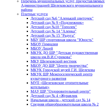
Перечень муниципальных услуг, предоставляемых
Администрацией Шелеховского муниципального
района
Платные услуги
Детский сад №6 "Аленький цветочек"
Детский сад № 9 «Подснежник»
Детский сад №10 "Тополек"
Детский сад № 14 "Аленка"
Детский сад № 15 "Радуга"
МБУ ШР спортивная школа "Юность"
МБОУ Гимназия
МБОУ Лицей
МКУК ДО ШР "Детская художественная
школа им.В.И.Сурикова"
МКУ Шелеховский вестник
МБОУ ДО ШР "Центр творчества"
МКУК Городской музей Г.И. Шелехова
МКУК ШР Межпоселенческий центр
культурного развития
МУП «Шелеховские отопительные
котельные»
МАУ ШР "Оздоровительный центр"
Детский сад № 4 «Журавлик
Начальная школа - детский сад № 14
Средняя общеобразовательная школа № 2