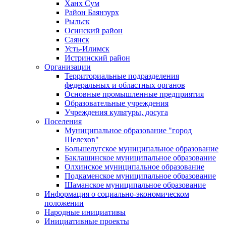
Ханх Сум
Район Баянзурх
Рыльск
Осинский район
Саянск
Усть-Илимск
Истринский район
Организации
Территориальные подразделения
федеральных и областных органов
Основные промышленные предприятия
Образовательные учреждения
Учреждения культуры, досуга
Поселения
Муниципальное образование "город
Шелехов"
Большелугское муниципальное образование
Баклашинское муниципальное образование
Олхинское муниципальное образование
Подкаменское муниципальное образование
Шаманское муниципальное образование
Информация о социально-экономическом
положении
Народные инициативы
Инициативные проекты