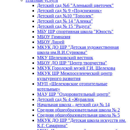
Платные услуги
Детский сад №6 "Аленький цветочек"
Детский сад № 9 «Подснежник»
Детский сад №10 "Тополек"
Детский сад № 14 "Аленка"
Детский сад № 15 "Радуга"
МБУ ШР спортивная школа "Юность"
МБОУ Гимназия
МБОУ Лицей
МКУК ДО ШР "Детская художественная
школа им.В.И.Сурикова"
МКУ Шелеховский вестник
МБОУ ДО ШР "Центр творчества"
МКУК Городской музей Г.И. Шелехова
МКУК ШР Межпоселенческий центр
культурного развития
МУП «Шелеховские отопительные
котельные»
МАУ ШР "Оздоровительный центр"
Детский сад № 4 «Журавлик
Начальная школа - детский сад № 14
Средняя общеобразовательная школа № 2
Средняя общеобразовательная школа № 5
МКУК ДО ШР "Детская школа искусств им.
К.Г. Самарина"