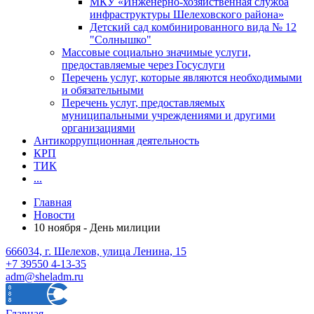
МКУ «Инженерно-хозяйственная служба
инфраструктуры Шелеховского района»
Детский сад комбинированного вида № 12
"Солнышко"
Массовые социально значимые услуги,
предоставляемые через Госуслуги
Перечень услуг, которые являются необходимыми
и обязательными
Перечень услуг, предоставляемых
муниципальными учреждениями и другими
организациями
Антикоррупционная деятельность
КРП
ТИК
...
Главная
Новости
10 ноября - День милиции
666034, г. Шелехов, улица Ленина, 15
+7 39550 4-13-35
adm@sheladm.ru
Главная