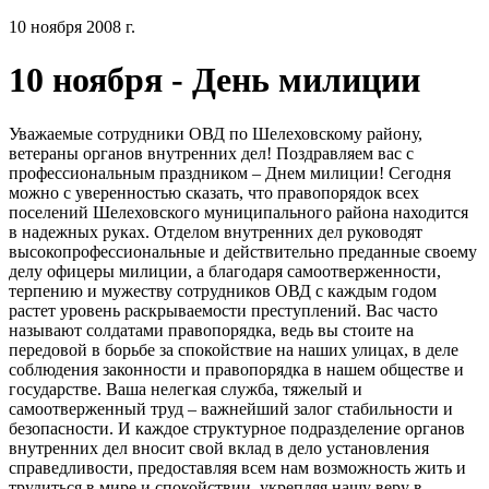
10 ноября 2008 г.
10 ноября - День милиции
Уважаемые сотрудники ОВД по Шелеховскому району,
ветераны органов внутренних дел! Поздравляем вас с
профессиональным праздником – Днем милиции! Сегодня
можно с уверенностью сказать, что правопорядок всех
поселений Шелеховского муниципального района находится
в надежных руках. Отделом внутренних дел руководят
высокопрофессиональные и действительно преданные своему
делу офицеры милиции, а благодаря самоотверженности,
терпению и мужеству сотрудников ОВД с каждым годом
растет уровень раскрываемости преступлений. Вас часто
называют солдатами правопорядка, ведь вы стоите на
передовой в борьбе за спокойствие на наших улицах, в деле
соблюдения законности и правопорядка в нашем обществе и
государстве. Ваша нелегкая служба, тяжелый и
самоотверженный труд – важнейший залог стабильности и
безопасности. И каждое структурное подразделение органов
внутренних дел вносит свой вклад в дело установления
справедливости, предоставляя всем нам возможность жить и
трудиться в мире и спокойствии, укрепляя нашу веру в