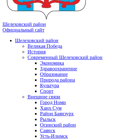
Шелеховский район
Официальный сайт
Шелеховский район
Великая Победа
История
Современный Шелеховский район
Экономика
Здравоохранение
Образование
Природа района
Культура
Спорт
Внешние связи
Город Номи
Ханх Сум
Район Баянзурх
Рыльск
Осинский район
Саянск
Усть-Илимск