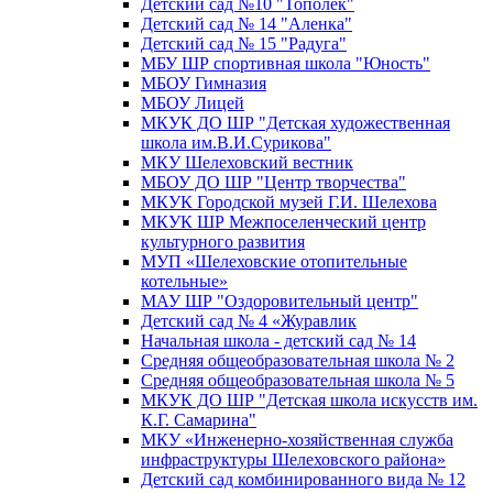
Детский сад №10 "Тополек"
Детский сад № 14 "Аленка"
Детский сад № 15 "Радуга"
МБУ ШР спортивная школа "Юность"
МБОУ Гимназия
МБОУ Лицей
МКУК ДО ШР "Детская художественная
школа им.В.И.Сурикова"
МКУ Шелеховский вестник
МБОУ ДО ШР "Центр творчества"
МКУК Городской музей Г.И. Шелехова
МКУК ШР Межпоселенческий центр
культурного развития
МУП «Шелеховские отопительные
котельные»
МАУ ШР "Оздоровительный центр"
Детский сад № 4 «Журавлик
Начальная школа - детский сад № 14
Средняя общеобразовательная школа № 2
Средняя общеобразовательная школа № 5
МКУК ДО ШР "Детская школа искусств им.
К.Г. Самарина"
МКУ «Инженерно-хозяйственная служба
инфраструктуры Шелеховского района»
Детский сад комбинированного вида № 12