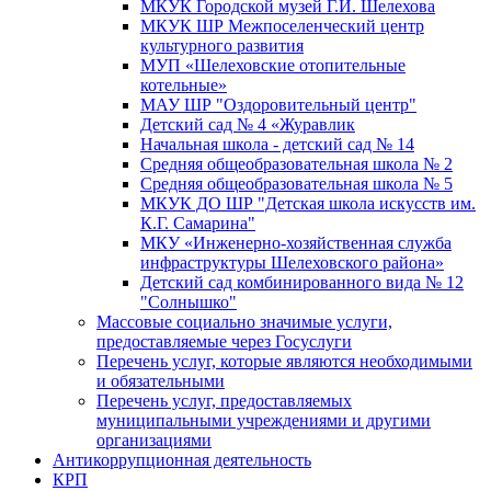
МКУК Городской музей Г.И. Шелехова
МКУК ШР Межпоселенческий центр
культурного развития
МУП «Шелеховские отопительные
котельные»
МАУ ШР "Оздоровительный центр"
Детский сад № 4 «Журавлик
Начальная школа - детский сад № 14
Средняя общеобразовательная школа № 2
Средняя общеобразовательная школа № 5
МКУК ДО ШР "Детская школа искусств им.
К.Г. Самарина"
МКУ «Инженерно-хозяйственная служба
инфраструктуры Шелеховского района»
Детский сад комбинированного вида № 12
"Солнышко"
Массовые социально значимые услуги,
предоставляемые через Госуслуги
Перечень услуг, которые являются необходимыми
и обязательными
Перечень услуг, предоставляемых
муниципальными учреждениями и другими
организациями
Антикоррупционная деятельность
КРП