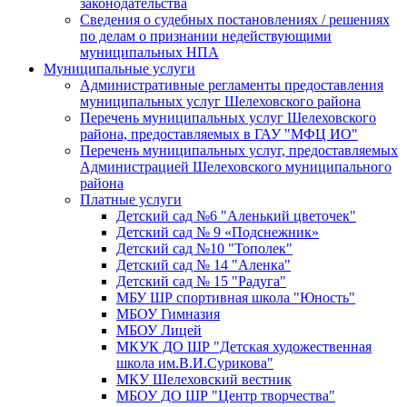
законодательства
Сведения о судебных постановлениях / решениях
по делам о признании недействующими
муниципальных НПА
Муниципальные услуги
Административные регламенты предоставления
муниципальных услуг Шелеховского района
Перечень муниципальных услуг Шелеховского
района, предоставляемых в ГАУ "МФЦ ИО"
Перечень муниципальных услуг, предоставляемых
Администрацией Шелеховского муниципального
района
Платные услуги
Детский сад №6 "Аленький цветочек"
Детский сад № 9 «Подснежник»
Детский сад №10 "Тополек"
Детский сад № 14 "Аленка"
Детский сад № 15 "Радуга"
МБУ ШР спортивная школа "Юность"
МБОУ Гимназия
МБОУ Лицей
МКУК ДО ШР "Детская художественная
школа им.В.И.Сурикова"
МКУ Шелеховский вестник
МБОУ ДО ШР "Центр творчества"