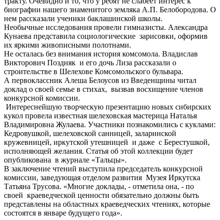
тракту. Очевидно и то, что у ребят не слабеет интерес к
биографии нашего знаменитого земляка А.П. Белобородова. О
нем рассказали ученики баклашинской школы.
Необычные исследования провели гимназисты. Александра
Кунаева представила социологические зарисовки, оформив
их яркими живописными полотнами.
Не осталась без внимания история комсомола. Владислав
Викторович Поздняк и его дочь Лиза рассказали о
строительстве в Шелехове Комсомольского бульвара.
А первоклассник Алеша Белоусов из Введенщины читал
доклад о своей семье в стихах, вызвав восхищение членов
конкурсной комиссии.
Интереснейшую творческую презентацию новых сибирских
кукол провела известная шелеховская мастерица Наталья
Владимировна Жулаева. Участники познакомились с куклами:
Кедровушкой, шелеховской санницей, заларинской
кружевницей, иркутской утешницей и даже с Берестушкой,
исполняющей желания. Статья об этой коллекции будет
опубликована в журнале «Тальцы».
В заключение чтений выступила председатель конкурсной
комиссии, заведующая отделом развития Музея Иркутска
Татьяна Трусова. «Многие доклады, - отметила она, - по
своей краеведческой ценности обязательно должны быть
представлены на областных краеведческих чтениях, которые
состоятся в январе будущего года».