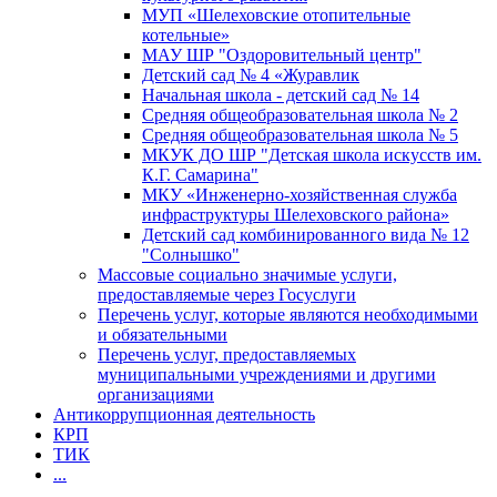
МУП «Шелеховские отопительные
котельные»
МАУ ШР "Оздоровительный центр"
Детский сад № 4 «Журавлик
Начальная школа - детский сад № 14
Средняя общеобразовательная школа № 2
Средняя общеобразовательная школа № 5
МКУК ДО ШР "Детская школа искусств им.
К.Г. Самарина"
МКУ «Инженерно-хозяйственная служба
инфраструктуры Шелеховского района»
Детский сад комбинированного вида № 12
"Солнышко"
Массовые социально значимые услуги,
предоставляемые через Госуслуги
Перечень услуг, которые являются необходимыми
и обязательными
Перечень услуг, предоставляемых
муниципальными учреждениями и другими
организациями
Антикоррупционная деятельность
КРП
ТИК
...