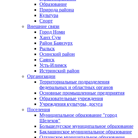
Образование
Природа района
Культура
Спорт
Внешние связи
Город Номи
Ханх Сум
Район Баянзурх
Рыльск
Осинский район
Саянск
Усть-Илимск
Истринский район
Организации
Территориальные подразделения
федеральных и областных органов
Основные промышленные предприятия
Образовательные учреждения
Учреждения культуры, досуга
Поселения
Муниципальное образование "город
Шелехов"
Большелугское муниципальное образование
Баклашинское муниципальное образование
Олхинское муниципальное образование