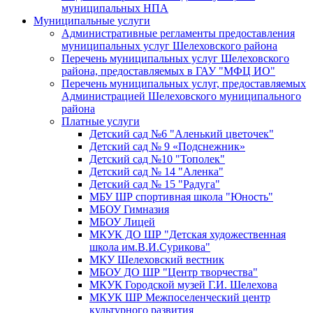
муниципальных НПА
Муниципальные услуги
Административные регламенты предоставления
муниципальных услуг Шелеховского района
Перечень муниципальных услуг Шелеховского
района, предоставляемых в ГАУ "МФЦ ИО"
Перечень муниципальных услуг, предоставляемых
Администрацией Шелеховского муниципального
района
Платные услуги
Детский сад №6 "Аленький цветочек"
Детский сад № 9 «Подснежник»
Детский сад №10 "Тополек"
Детский сад № 14 "Аленка"
Детский сад № 15 "Радуга"
МБУ ШР спортивная школа "Юность"
МБОУ Гимназия
МБОУ Лицей
МКУК ДО ШР "Детская художественная
школа им.В.И.Сурикова"
МКУ Шелеховский вестник
МБОУ ДО ШР "Центр творчества"
МКУК Городской музей Г.И. Шелехова
МКУК ШР Межпоселенческий центр
культурного развития