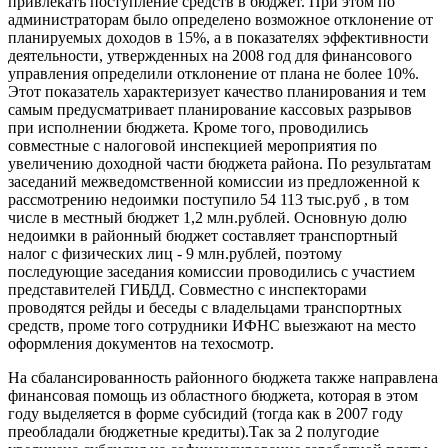
привлекать поступление средств в бюджет. При этом по
администраторам было определено возможное отклонение от
планируемых доходов в 15%, а в показателях эффективности
деятельности, утвержденных на 2008 год для финансового
управления определили отклонение от плана не более 10%.
Этот показатель характеризует качество планирования и тем
самым предусматривает планирование кассовых разрывов
при исполнении бюджета. Кроме того, проводились
совместные с налоговой инспекцией мероприятия по
увеличению доходной части бюджета района. По результатам
заседаний межведомственной комиссии из предложенной к
рассмотрению недоимки поступило 54 113 тыс.руб , в том
числе в местный бюджет 1,2 млн.рублей. Основную долю
недоимки в районный бюджет составляет транспортный
налог с физических лиц - 9 млн.рублей, поэтому
последующие заседания комиссии проводились с участием
представителей ГИБДД. Совместно с инспекторами
проводятся рейды и беседы с владельцами транспортных
средств, проме того сотрудники ИФНС выезжают на место
оформления документов на техосмотр.
На сбалансированность районного бюджета также направлена
финансовая помощь из областного бюджета, которая в этом
году выделяется в форме субсидий (тогда как в 2007 году
преобладали бюджетные кредиты).Так за 2 полугодие