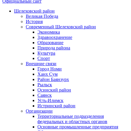
Официальный сайт
Шелеховский район
Великая Победа
История
Современный Шелеховский район
Экономика
Здравоохранение
Образование
Природа района
Культура
Спорт
Внешние связи
Город Номи
Ханх Сум
Район Баянзурх
Рыльск
Осинский район
Саянск
Усть-Илимск
Истринский район
Организации
Территориальные подразделения
федеральных и областных органов
Основные промышленные предприятия