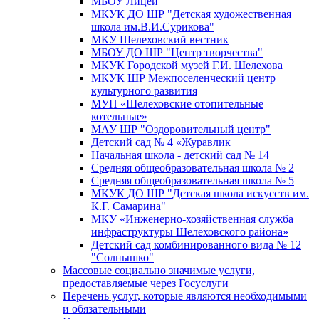
МБОУ Лицей
МКУК ДО ШР "Детская художественная
школа им.В.И.Сурикова"
МКУ Шелеховский вестник
МБОУ ДО ШР "Центр творчества"
МКУК Городской музей Г.И. Шелехова
МКУК ШР Межпоселенческий центр
культурного развития
МУП «Шелеховские отопительные
котельные»
МАУ ШР "Оздоровительный центр"
Детский сад № 4 «Журавлик
Начальная школа - детский сад № 14
Средняя общеобразовательная школа № 2
Средняя общеобразовательная школа № 5
МКУК ДО ШР "Детская школа искусств им.
К.Г. Самарина"
МКУ «Инженерно-хозяйственная служба
инфраструктуры Шелеховского района»
Детский сад комбинированного вида № 12
"Солнышко"
Массовые социально значимые услуги,
предоставляемые через Госуслуги
Перечень услуг, которые являются необходимыми
и обязательными