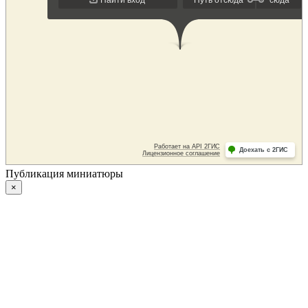
Публикация миниатюры
×