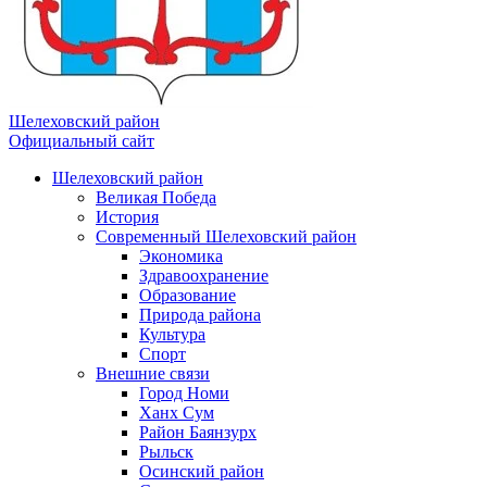
Шелеховский район
Официальный сайт
Шелеховский район
Великая Победа
История
Современный Шелеховский район
Экономика
Здравоохранение
Образование
Природа района
Культура
Спорт
Внешние связи
Город Номи
Ханх Сум
Район Баянзурх
Рыльск
Осинский район