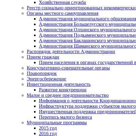
Хозяйственная служба
Реестр социально ориентированных некоммерчески
Органы местного самоуправления
Администрация муниципального образования
Администрация Большелугского муниципальн
Администрация Олхинского муниципального 
Администрация Подкаменского муниципально
Администрация Баклашинского муниципально
Администрация Шаманского муниципального
Распорядок деятельности Администрации
Прием граждан
Прием населения в органах государственной 
Консультативно-совещательные органы
Правопорядок
Энергосбережение
Инвестиционная деятельность
Развитие конкуренции
Малое и среднее предпринимательство
Информация о деятельности Координационног
Инфраструктура поддержки субъектов малого
Имущественная поддержка предпринимателей
Перепись малого бизнеса
Муниципальные программы
2015 год
2016 год