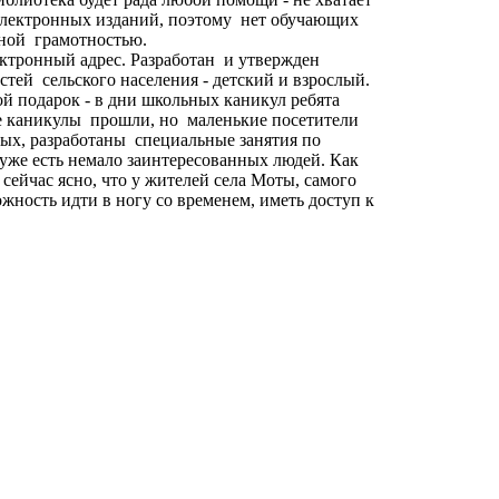
электронных изданий, поэтому нет обучающих
рной грамотностью.
лектронный адрес. Разработан и утвержден
тей сельского населения - детский и взрослый.
й подарок - в дни школьных каникул ребята
е каникулы прошли, но маленькие посетители
лых, разработаны специальные занятия по
 уже есть немало заинтересованных людей. Как
 сейчас ясно, что у жителей села Моты, самого
жность идти в ногу со временем, иметь доступ к