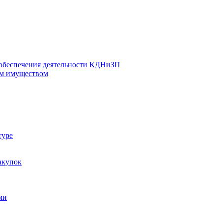
 обеспечения деятельности КДНиЗП
м имуществом
туре
акупок
ми