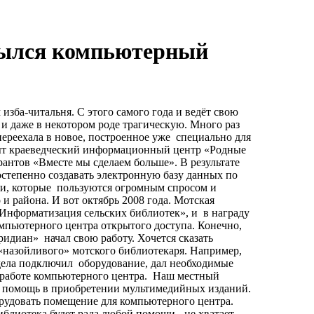
рылся компьютерный
 изба-читальня. С этого самого года и ведёт свою
 и даже в некотором роде трагическую. Много раз
переехала в новое, построенное уже специально для
рыт краеведческий информационный центр «Родные
рантов «Вместе мы сделаем больше». В результате
степенно создавать электронную базу данных по
ки, которые пользуются огромным спросом и
и района. И вот октябрь 2008 года. Мотская
Информатизация сельских библиотек», и в награду
мпьютерного центра открытого доступа. Конечно,
идиан» начал свою работу. Хочется сказать
«назойливого» мотского библиотекаря. Например,
ела подключил оборудование, дал необходимые
 работе компьютерного центра. Наш местный
 помощь в приобретении мультимедийных изданий.
рудовать помещение для компьютерного центра.
библиотека будет рада любой помощи - не хватает