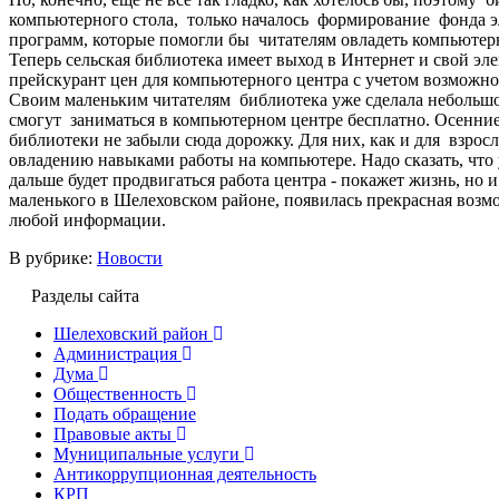
компьютерного стола, только началось формирование фонда 
программ, которые помогли бы читателям овладеть компьюте
Теперь сельская библиотека имеет выход в Интернет и свой э
прейскурант цен для компьютерного центра с учетом возможнос
Своим маленьким читателям библиотека уже сделала небольшо
смогут заниматься в компьютерном центре бесплатно. Осенни
библиотеки не забыли сюда дорожку. Для них, как и для взрос
овладению навыками работы на компьютере. Надо сказать, что
дальше будет продвигаться работа центра - покажет жизнь, но и
маленького в Шелеховском районе, появилась прекрасная возмо
любой информации.
В рубрике:
Новости
Разделы сайта
Шелеховский район
Администрация
Дума
Общественность
Подать обращение
Правовые акты
Муниципальные услуги
Антикоррупционная деятельность
КРП