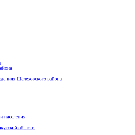
а
района
ждениях Шелеховского района
и населения
кутской области