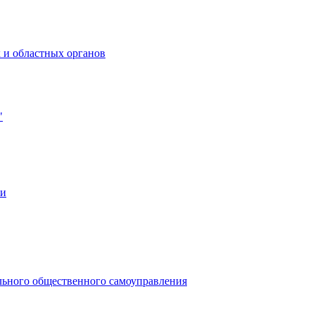
 и областных органов
"
ии
льного общественного самоуправления