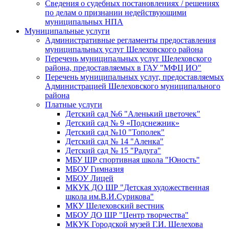
Сведения о судебных постановлениях / решениях
по делам о признании недействующими
муниципальных НПА
Муниципальные услуги
Административные регламенты предоставления
муниципальных услуг Шелеховского района
Перечень муниципальных услуг Шелеховского
района, предоставляемых в ГАУ "МФЦ ИО"
Перечень муниципальных услуг, предоставляемых
Администрацией Шелеховского муниципального
района
Платные услуги
Детский сад №6 "Аленький цветочек"
Детский сад № 9 «Подснежник»
Детский сад №10 "Тополек"
Детский сад № 14 "Аленка"
Детский сад № 15 "Радуга"
МБУ ШР спортивная школа "Юность"
МБОУ Гимназия
МБОУ Лицей
МКУК ДО ШР "Детская художественная
школа им.В.И.Сурикова"
МКУ Шелеховский вестник
МБОУ ДО ШР "Центр творчества"
МКУК Городской музей Г.И. Шелехова