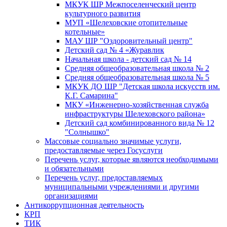
МКУК ШР Межпоселенческий центр
культурного развития
МУП «Шелеховские отопительные
котельные»
МАУ ШР "Оздоровительный центр"
Детский сад № 4 «Журавлик
Начальная школа - детский сад № 14
Средняя общеобразовательная школа № 2
Средняя общеобразовательная школа № 5
МКУК ДО ШР "Детская школа искусств им.
К.Г. Самарина"
МКУ «Инженерно-хозяйственная служба
инфраструктуры Шелеховского района»
Детский сад комбинированного вида № 12
"Солнышко"
Массовые социально значимые услуги,
предоставляемые через Госуслуги
Перечень услуг, которые являются необходимыми
и обязательными
Перечень услуг, предоставляемых
муниципальными учреждениями и другими
организациями
Антикоррупционная деятельность
КРП
ТИК