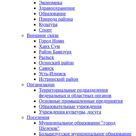
Экономика
Здравоохранение
Образование
Природа района
Культура
Спорт
Внешние связи
Город Номи
Ханх Сум
Район Баянзурх
Рыльск
Осинский район
Саянск
Усть-Илимск
Истринский район
Организации
Территориальные подразделения
федеральных и областных органов
Основные промышленные предприятия
Образовательные учреждения
Учреждения культуры, досуга
Поселения
Муниципальное образование "город
Шелехов"
Большелугское муниципальное образование