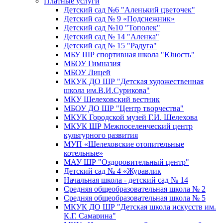
Платные услуги
Детский сад №6 "Аленький цветочек"
Детский сад № 9 «Подснежник»
Детский сад №10 "Тополек"
Детский сад № 14 "Аленка"
Детский сад № 15 "Радуга"
МБУ ШР спортивная школа "Юность"
МБОУ Гимназия
МБОУ Лицей
МКУК ДО ШР "Детская художественная
школа им.В.И.Сурикова"
МКУ Шелеховский вестник
МБОУ ДО ШР "Центр творчества"
МКУК Городской музей Г.И. Шелехова
МКУК ШР Межпоселенческий центр
культурного развития
МУП «Шелеховские отопительные
котельные»
МАУ ШР "Оздоровительный центр"
Детский сад № 4 «Журавлик
Начальная школа - детский сад № 14
Средняя общеобразовательная школа № 2
Средняя общеобразовательная школа № 5
МКУК ДО ШР "Детская школа искусств им.
К.Г. Самарина"