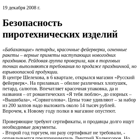
19 декабря 2008 г.
Безопасность
пиротехнических изделий
«Бабахающие» петарды, красочные фейерверки, огненные
ракеты – верные приметы наступающих новогодних
праздников. Рейдовая группа проверила, как в торговых
точках выполняются требования по продаже праздничной, но
взрывоопасной продукции.
В центре Шелехова, в 6 квартале, открылся магазин «Русский
фейерверк». На прилавках – обилие различных хлопушек,
петард, салютов. Впечатляет красочная упаковка, да и
названия – от романтических «Я тебя люблю», до озорных –
«Вышибала», «Сорвиголова». Цены тоже удивляют – за набор
из 200 залпов надо выложить около 14 тысяч рублей.
Впрочем, к Новому году полки в магазине опустеют.
Проверяющие требуют сертификаты, и продавцы долго ищут
необходимые документы.
- Второй год торгуем, ни разу сертификат не требовали, -
оправдывается предприниматель Дмитрий Холмогоров. Но