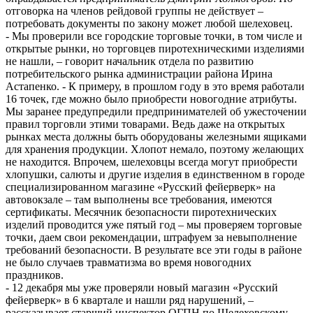
отговорка на членов рейдовой группы не действует –
потребовать документы по закону может любой шелеховец.
- Мы проверили все городские торговые точки, в том числе и
открытые рынки, но торговцев пиротехническими изделиями
не нашли, – говорит начальник отдела по развитию
потребительского рынка администрации района Ирина
Астапенко. - К примеру, в прошлом году в это время работали
16 точек, где можно было приобрести новогодние атрибуты.
Мы заранее предупредили предпринимателей об ужесточении
правил торговли этими товарами. Ведь даже на открытых
рынках места должны быть оборудованы железными ящиками
для хранения продукции. Хлопот немало, поэтому желающих
не находится. Впрочем, шелеховцы всегда могут приобрести
хлопушки, салюты и другие изделия в единственном в городе
специализированном магазине «Русский фейерверк» на
автовокзале – там выполнены все требования, имеются
сертификаты. Месячник безопасности пиротехнических
изделий проводится уже пятый год – мы проверяем торговые
точки, даем свои рекомендации, штрафуем за невыполнение
требований безопасности. В результате все эти годы в районе
не было случаев травматизма во время новогодних
праздников.
- 12 декабря мы уже проверяли новый магазин «Русский
фейерверк» в 6 квартале и нашли ряд нарушений, –
рассказывает старший инспектор ОГПН по Шелеховскому