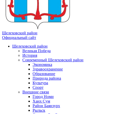
Шелеховский район
Официальный сайт
Шелеховский район
Великая Победа
История
Современный Шелеховский район
Экономика
Здравоохранение
Образование
Природа района
Культура
Спорт
Внешние связи
Город Номи
Ханх Сум
Район Баянзурх
Рыльск