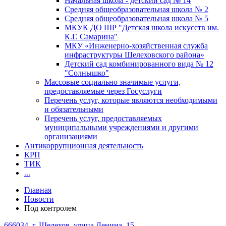
Начальная школа - детский сад № 14
Средняя общеобразовательная школа № 2
Средняя общеобразовательная школа № 5
МКУК ДО ШР "Детская школа искусств им.
К.Г. Самарина"
МКУ «Инженерно-хозяйственная служба
инфраструктуры Шелеховского района»
Детский сад комбинированного вида № 12
"Солнышко"
Массовые социально значимые услуги,
предоставляемые через Госуслуги
Перечень услуг, которые являются необходимыми
и обязательными
Перечень услуг, предоставляемых
муниципальными учреждениями и другими
организациями
Антикоррупционная деятельность
КРП
ТИК
...
Главная
Новости
Под контролем
666034, г. Шелехов, улица Ленина, 15