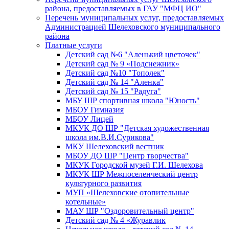
района, предоставляемых в ГАУ "МФЦ ИО"
Перечень муниципальных услуг, предоставляемых
Администрацией Шелеховского муниципального
района
Платные услуги
Детский сад №6 "Аленький цветочек"
Детский сад № 9 «Подснежник»
Детский сад №10 "Тополек"
Детский сад № 14 "Аленка"
Детский сад № 15 "Радуга"
МБУ ШР спортивная школа "Юность"
МБОУ Гимназия
МБОУ Лицей
МКУК ДО ШР "Детская художественная
школа им.В.И.Сурикова"
МКУ Шелеховский вестник
МБОУ ДО ШР "Центр творчества"
МКУК Городской музей Г.И. Шелехова
МКУК ШР Межпоселенческий центр
культурного развития
МУП «Шелеховские отопительные
котельные»
МАУ ШР "Оздоровительный центр"
Детский сад № 4 «Журавлик