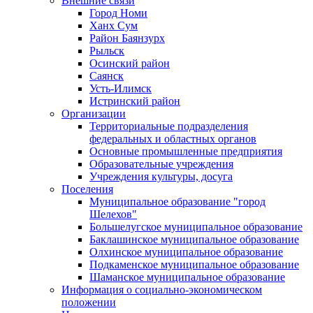
Внешние связи
Город Номи
Ханх Сум
Район Баянзурх
Рыльск
Осинский район
Саянск
Усть-Илимск
Истринский район
Организации
Территориальные подразделения
федеральных и областных органов
Основные промышленные предприятия
Образовательные учреждения
Учреждения культуры, досуга
Поселения
Муниципальное образование "город
Шелехов"
Большелугское муниципальное образование
Баклашинское муниципальное образование
Олхинское муниципальное образование
Подкаменское муниципальное образование
Шаманское муниципальное образование
Информация о социально-экономическом
положении