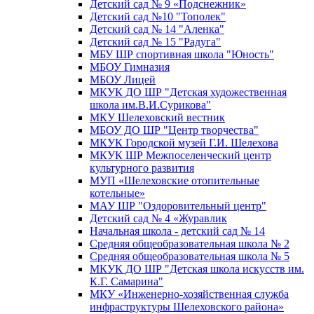
Детский сад № 9 «Подснежник»
Детский сад №10 "Тополек"
Детский сад № 14 "Аленка"
Детский сад № 15 "Радуга"
МБУ ШР спортивная школа "Юность"
МБОУ Гимназия
МБОУ Лицей
МКУК ДО ШР "Детская художественная
школа им.В.И.Сурикова"
МКУ Шелеховский вестник
МБОУ ДО ШР "Центр творчества"
МКУК Городской музей Г.И. Шелехова
МКУК ШР Межпоселенческий центр
культурного развития
МУП «Шелеховские отопительные
котельные»
МАУ ШР "Оздоровительный центр"
Детский сад № 4 «Журавлик
Начальная школа - детский сад № 14
Средняя общеобразовательная школа № 2
Средняя общеобразовательная школа № 5
МКУК ДО ШР "Детская школа искусств им.
К.Г. Самарина"
МКУ «Инженерно-хозяйственная служба
инфраструктуры Шелеховского района»