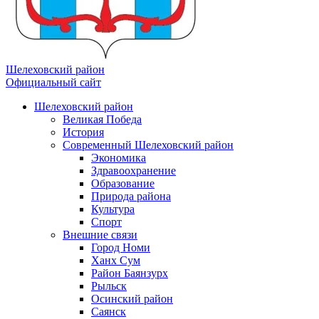
Шелеховский район
Официальный сайт
Шелеховский район
Великая Победа
История
Современный Шелеховский район
Экономика
Здравоохранение
Образование
Природа района
Культура
Спорт
Внешние связи
Город Номи
Ханх Сум
Район Баянзурх
Рыльск
Осинский район
Саянск