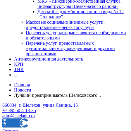
МКУ «Инженерно-хозяйственная служба
инфраструктуры Шелеховского района»
Детский сад комбинированного вида № 12
"Солнышко"
Массовые социально значимые услуги,
предоставляемые через Госуслуги
Перечень услуг, которые являются необходимыми
и обязательными
Перечень услуг, предоставляемых
муниципальными учреждениями и другими
организациями
Антикоррупционная деятельность
КРП
ТИК
...
Главная
Новости
Лучший предприниматель Шелеховского...
666034, г. Шелехов, улица Ленина, 15
+7 39550 4-13-35
adm@sheladm.ru