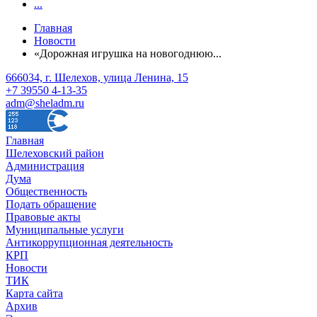
...
Главная
Новости
«Дорожная игрушка на новогоднюю...
666034, г. Шелехов, улица Ленина, 15
+7 39550 4-13-35
adm@sheladm.ru
Главная
Шелеховский район
Администрация
Дума
Общественность
Подать обращение
Правовые акты
Муниципальные услуги
Антикоррупционная деятельность
КРП
Новости
ТИК
Карта сайта
Архив