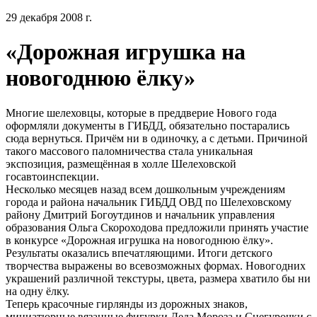
29 декабря 2008 г.
«Дорожная игрушка на
новогоднюю ёлку»
Многие шелеховцы, которые в преддверие Нового года
оформляли документы в ГИБДД, обязательно постарались
сюда вернуться. Причём ни в одиночку, а с детьми. Причиной
такого массового паломничества стала уникальная
экспозиция, размещённая в холле Шелеховской
госавтоинспекции.
Несколько месяцев назад всем дошкольным учреждениям
города и района начальник ГИБДД ОВД по Шелеховскому
району Дмитрий Богоутдинов и начальник управления
образования Ольга Скороходова предложили принять участие
в конкурсе «Дорожная игрушка на новогоднюю ёлку».
Результаты оказались впечатляющими. Итоги детского
творчества выражены во всевозможных формах. Новогодних
украшений различной текстуры, цвета, размера хватило бы ни
на одну ёлку.
Теперь красочные гирлянды из дорожных знаков,
миниатюрные вязанные фигурки Деда Мороза и Снегурочки с