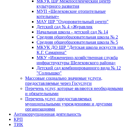
МКУК ШР Межпоселенческий центр
культурного развития
МУП «Шелеховские отопительные
котельные»
МАУ ШР "Оздоровительный центр"
Детский сад № 4 «Журавлик
Начальная школа - детский сад № 14
Средняя общеобразовательная школа № 2
Средняя общеобразовательная школа № 5
МКУК ДО ШР "Детская школа искусств им.
К.Г. Самарина"
МКУ «Инженерно-хозяйственная служба
инфраструктуры Шелеховского района»
Детский сад комбинированного вида № 12
"Солнышко"
Массовые социально значимые услуги,
предоставляемые через Госуслуги
Перечень услуг, которые являются необходимыми
и обязательными
Перечень услуг, предоставляемых
муниципальными учреждениями и другими
организациями
Антикоррупционная деятельность
КРП
ТИК