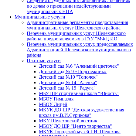
Сведения о судебных постановлениях / решениях
по делам о признании недействующими
муниципальных НПА
Муниципальные услуги
Административные регламенты предоставления
муниципальных услуг Шелеховского района
Перечень муниципальных услуг Шелеховского
района, предоставляемых в ГАУ "МФЦ ИО"
Перечень муниципальных услуг, предоставляемых
Администрацией Шелеховского муниципального
района
Платные услуги
Детский сад №6 "Аленький цветочек"
Детский сад № 9 «Подснежник»
Детский сад №10 "Тополек"
Детский сад № 14 "Аленка"
Детский сад № 15 "Радуга"
МБУ ШР спортивная школа "Юность"
МБОУ Гимназия
МБОУ Лицей
МКУК ДО ШР "Детская художественная
школа им.В.И.Сурикова"
МКУ Шелеховский вестник
МБОУ ДО ШР "Центр творчества"
МКУК Городской музей Г.И. Шелехова