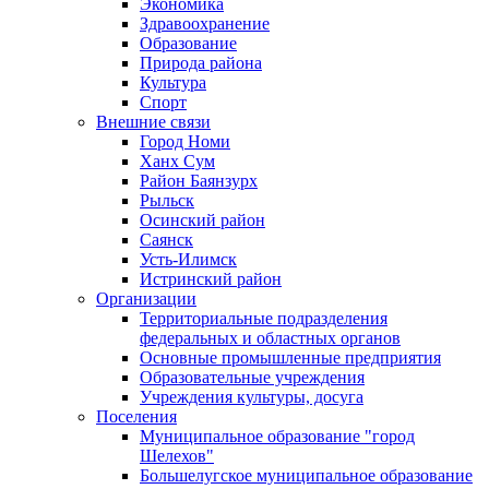
Экономика
Здравоохранение
Образование
Природа района
Культура
Спорт
Внешние связи
Город Номи
Ханх Сум
Район Баянзурх
Рыльск
Осинский район
Саянск
Усть-Илимск
Истринский район
Организации
Территориальные подразделения
федеральных и областных органов
Основные промышленные предприятия
Образовательные учреждения
Учреждения культуры, досуга
Поселения
Муниципальное образование "город
Шелехов"
Большелугское муниципальное образование