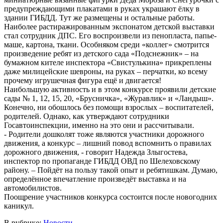
предупреждающими плакатами в руках украшают ёлку в
здании ГИБДД. Тут же размещены и остальные работы.
Наиболее растиражированным экспонатом детской выставки
стал сотрудник ДПС. Его воспроизвели из пенопласта, папье-
маше, картона, ткани. Особняком среди «коллег» смотрится
произведение ребят из детского сада «Подснежник» – на
бумажном кителе инспектора «Свистулькина» прикреплены
даже милицейские шевроны, на руках – перчатки, ко всему
прочему игрушечная фигура ещё и двигается!
Наибольшую активность и в этом конкурсе проявили детские
сады № 1, 12, 15, 20, «Брусничка», «Журавлик» и «Ландыш».
Конечно, ни обошлось без помощи взрослых – воспитателей,
родителей. Однако, как утверждают сотрудники
Госавтоинспекции, именно на это они и рассчитывали.
- Родители дошколят тоже являются участники дорожного
движения, а конкурс – лишний повод вспомнить о правилах
дорожного движения, - говорит Надежда Злыгостева,
инспектор по пропаганде ГИБДД ОВД по Шелеховскому
району. – Пойдёт на пользу такой опыт и ребятишкам. Думаю,
определённое впечатление произведёт выставка и на
автомобилистов.
Поощрение участников конкурса состоится после новогодних
каникул.
В рубрике:
Новости