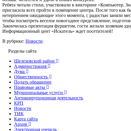
Ребята читали стихи, участвовали в викторине «Компьютер. Зн
пригласила всех пройти в помещение центра. После того как бы
нетерпением ожидающие этого момента, с радостью заняли мест
чтобы посмотреть веселое новогоднее представление, подгото
Закончилась презентация фуршетом, гости желали хозяевам здоро
Информационный цент «Искатель» ждет посетителей!
В рубрике:
Новости
Разделы сайта
Шелеховский район
Администрация
Дума
Общественность
Подать обращение
Правовые акты
Муниципальные услуги
Антикоррупционная деятельность
КРП
Новости
ТИК
Карта сайта
Архив
Электронная очередь