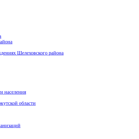
а
района
ждениях Шелеховского района
и населения
кутской области
ганизаций