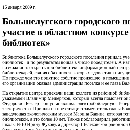
15 января 2009 г.
Большелугского городского п
участие в областном конкурс
библиотек»
Библиотека Большелугского городского поселения приняла уч
библиотек» и по результатам вошла в число победителей. А наг
возможность открыть при библиотеке информационный центр, 
библиотекарей, святая обязанность которых «довести» книгу до
Но прежде чем это приятное событие произошло, в помещении
его организации оказала администрация поселка и ее глава Ва
На открытие центра приехали наши коллеги из районной библи
уважаемый Владимир Мещеряков, который всегда помогает биб
Федорович Безлер – он устанавливал электробойлерную. Тепер
электричества. Пришли на презентацию заместитель главы Бол
заведующая экологическим музеем Марина Бакина, которая тепл
библиотекой, а это более 10 лет. Также поблагодарила работни
школы №10 Ирину Жукову, а директор Шелеховской районной 
больше читателей и удачи в новых конкурсах.