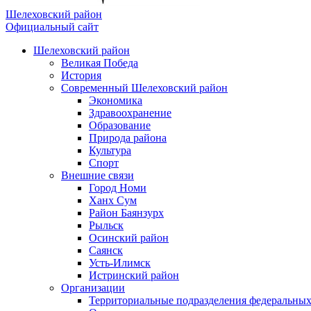
Шелеховский район
Официальный сайт
Шелеховский район
Великая Победа
История
Современный Шелеховский район
Экономика
Здравоохранение
Образование
Природа района
Культура
Спорт
Внешние связи
Город Номи
Ханх Сум
Район Баянзурх
Рыльск
Осинский район
Саянск
Усть-Илимск
Истринский район
Организации
Территориальные подразделения федеральных