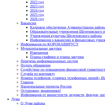
2022 год
2023 год
2024 год
2025 год
2026 год
Вакансии
Кадровое обеспечение Администрации район
Образовательные учреждения Шелеховского 
Учреждения культуры Шелеховского района
Информация о вакансиях в финансовых учре
Информация по КОРОНАВИРУСУ
Муниципальные закупки
Извещения
Планы-графики и планы закупки
Перечень информационных систем
Подать обращение
Содействие по повышению финансовой грамотност
Служба по контракту
Номера телефонов «горячих телефонных линий» Ир
Главное
Национальные проекты России
Осторожно, мошенники!
Информация от министерств, ведомств, фондов, ор
Дума
О Думе района