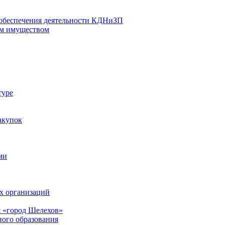
 обеспечения деятельности КДНиЗП
м имуществом
туре
акупок
ми
х организаций
 «город Шелехов»
ого образования