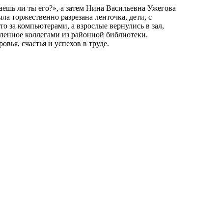
аешь ли ты его?», а затем Нина Васильевна Ужегова
ла торжественно разрезана ленточка, дети, с
о за компьютерами, а взрослые вернулись в зал,
вленное коллегами из районной библиотеки.
вья, счастья и успехов в труде.