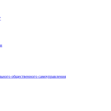
"
ии
льного общественного самоуправления