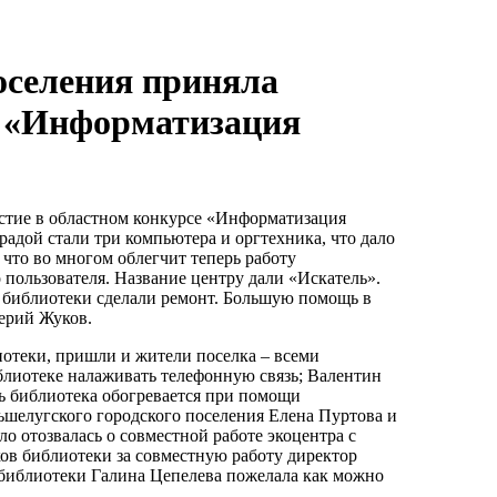
оселения приняла
е «Информатизация
астие в областном конкурсе «Информатизация
радой стали три компьютера и оргтехника, что дало
что во многом облегчит теперь работу
 пользователя. Название центру дали «Искатель».
 библиотеки сделали ремонт. Большую помощь в
лерий Жуков.
отеки, пришли и жители поселка – всеми
лиотеке налаживать телефонную связь; Валентин
ь библиотека обогревается при помощи
ьшелугского городского поселения Елена Пуртова и
о отозвалась о совместной работе экоцентра с
ков библиотеки за совместную работу директор
библиотеки Галина Цепелева пожелала как можно