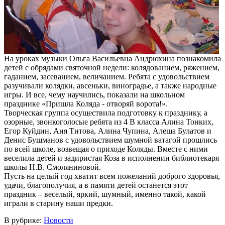
На уроках музыки Ольга Васильевна Андрюхина познакомила
детей с обрядами святочной недели: колядованием, ряжением,
гаданием, засеванием, величанием. Ребята с удовольствием
разучивали колядки, авсеньки, виноградье, а также народные
игры. И все, чему научились, показали на школьном
празднике «Пришла Коляда - отворяй ворота!».
Творческая группа осуществила подготовку к празднику, а
озорные, звонкоголосые ребята из 4 В класса Алина Тонких,
Егор Куйдин, Аня Титова, Алина Чупина, Алеша Булатов и
Денис Бушманов с удовольствием шумной ватагой прошлись
по всей школе, возвещая о приходе Коляды. Вместе с ними
веселила детей и задиристая Коза в исполнении библиотекаря
школы Н.В. Смоляниновой.
Пусть на целый год хватит всем пожеланий доброго здоровья,
удачи, благополучия, а в памяти детей останется этот
праздник – веселый, яркий, шумный, именно такой, какой
играли в старину наши предки.
В рубрике:
Новости