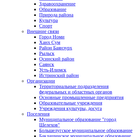
Здравоохранение
Образование
Природа района
Культура
Спорт
Внешние связи
Город Номи
Ханх Сум
Район Баянзурх
Рыльск
Осинский район
Саянск
Усть-Илимск
Истринский район
Организации
Территориальные подразделения
федеральных и областных органов
Основные промышленные предприятия
Образовательные учреждения
Учреждения культуры, досуга
Поселения
Муниципальное образование "город
Шелехов"
Большелугское муниципальное образование
Баклашинское муниципальное образование