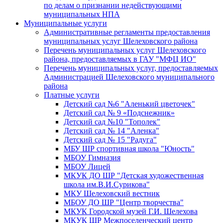
по делам о признании недействующими
муниципальных НПА
Муниципальные услуги
Административные регламенты предоставления
муниципальных услуг Шелеховского района
Перечень муниципальных услуг Шелеховского
района, предоставляемых в ГАУ "МФЦ ИО"
Перечень муниципальных услуг, предоставляемых
Администрацией Шелеховского муниципального
района
Платные услуги
Детский сад №6 "Аленький цветочек"
Детский сад № 9 «Подснежник»
Детский сад №10 "Тополек"
Детский сад № 14 "Аленка"
Детский сад № 15 "Радуга"
МБУ ШР спортивная школа "Юность"
МБОУ Гимназия
МБОУ Лицей
МКУК ДО ШР "Детская художественная
школа им.В.И.Сурикова"
МКУ Шелеховский вестник
МБОУ ДО ШР "Центр творчества"
МКУК Городской музей Г.И. Шелехова
МКУК ШР Межпоселенческий центр