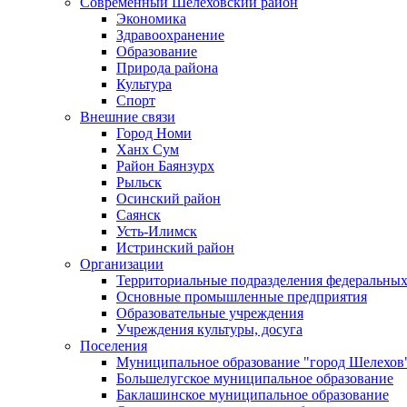
Современный Шелеховский район
Экономика
Здравоохранение
Образование
Природа района
Культура
Спорт
Внешние связи
Город Номи
Ханх Сум
Район Баянзурх
Рыльск
Осинский район
Саянск
Усть-Илимск
Истринский район
Организации
Территориальные подразделения федеральных
Основные промышленные предприятия
Образовательные учреждения
Учреждения культуры, досуга
Поселения
Муниципальное образование "город Шелехов
Большелугское муниципальное образование
Баклашинское муниципальное образование