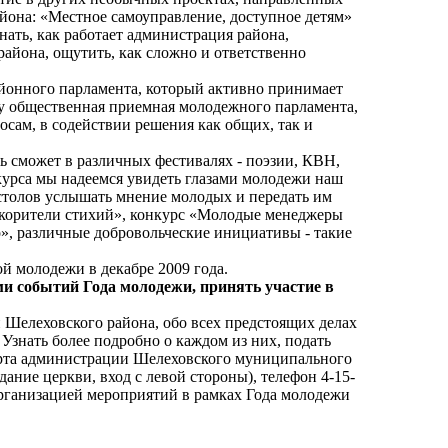
йона: «Местное самоуправление, доступное детям»
ать, как работает администрация района,
района, ощутить, как сложно и ответственно
айонного парламента, который активно принимает
ту общественная приемная молодежного парламента,
сам, в содействии решения как общих, так и
жь сможет в различных фестивалях - поэзии, КВН,
нкурса мы надеемся увидеть глазами молодежи наш
столов услышать мнение молодых и передать им
окорители стихий», конкурс «Молодые менеджеры
р», различные добровольческие инициативы - такие
й молодежи в декабре 2009 года.
ми событий Года молодежи, принять участие в
 Шелеховского района, обо всех предстоящих делах
 Узнать более подробно о каждом из них, подать
орта администрации Шелеховского муниципального
дание церкви, вход с левой стороны), телефон 4-15-
организацией мероприятий в рамках Года молодежи