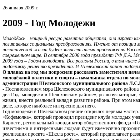
26 января 2009 г.
2009 - Год Молодежи
Молодёжь - мощный ресурс развития общества, она играет клю
позитивных социальных преобразованиях. Именно от позиции 
политической жизни будет зависеть темп продвижения России
современном мире. В сентябре 2008 года президент РФ Д.А. Мед
2009 года – Годом молодёжи. Все регионы России, в том числе
поддержку решению президента. И Шелеховский район поддер
О планах на год мы попросили рассказать заместителя нач
молодёжной политики и спорта – начальника отдела по мол
администрации Шелеховского муниципального района Л.С.
- Постановлением мэра Шелеховского муниципального района
дел Года молодежи в Шелеховском районе», реализуя которые, 
жизни, внести реальный вклад в развитие района. При этом к
деле, которое наиболее интересно для него.
Год молодежи в Шелеховском районе открылся первым мастер-
«Кофемолка», который проводил президент клуба молодых уче
Карнеги, региональный координатор общественного фонда «Го
известными и интересными людьми будут ежемесячно проходит
реализация проекта «Школа роста», который предполагает разв
течение года у молодых людей будет возможность принять уча