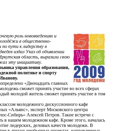
чевую роль нововведениях и
молодёжи в общественно-
 по пути к лидерству в
ведев издал Указ об объявлении
 Иркутская область, выразили свою
жал эту инициативу.
альника управления образования,
одежной политике и спорту
Иванову.
 определено «Двенадцать главных
молодежь сможет принять участие во всех сферах
аждый молодой житель сможет принять участие в том
классом молодежного дискуссионного кафе
ных «Альянс», эксперт Московского центра
лос-Сибирь» Алексей Петров. Такие встречи с
ь в нашем молодежном кафе. Кроме этого, началась
итие лидерских, деловых качеств молодежи. В
стие в других необычных проектах, направленных