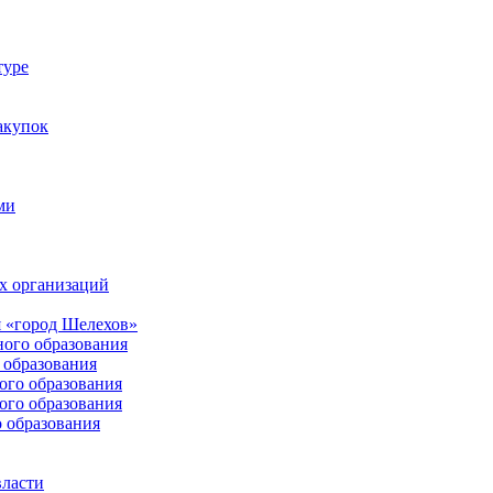
туре
акупок
ми
х организаций
 «город Шелехов»
ого образования
образования
го образования
го образования
 образования
власти