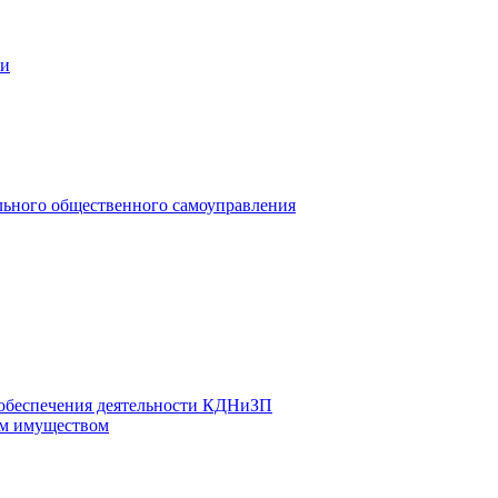
ии
льного общественного самоуправления
 обеспечения деятельности КДНиЗП
м имуществом