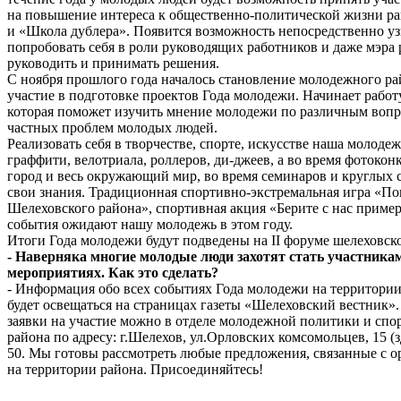
на повышение интереса к общественно-политической жизни ра
и «Школа дублера». Появится возможность непосредственно узн
попробовать себя в роли руководящих работников и даже мэра 
руководить и принимать решения.
С ноября прошлого года началось становление молодежного р
участие в подготовке проектов Года молодежи. Начинает рабо
которая поможет изучить мнение молодежи по различным вопро
частных проблем молодых людей.
Реализовать себя в творчестве, спорте, искусстве наша молоде
граффити, велотриала, роллеров, ди-джеев, а во время фотоко
город и весь окружающий мир, во время семинаров и круглых 
свои знания. Традиционная спортивно-экстремальная игра «П
Шелеховского района», спортивная акция «Берите с нас приме
события ожидают нашу молодежь в этом году.
Итоги Года молодежи будут подведены на II форуме шелеховско
- Наверняка многие молодые люди захотят стать участника
мероприятиях. Как это сделать?
- Информация обо всех событиях Года молодежи на территории
будет освещаться на страницах газеты «Шелеховский вестник».
заявки на участие можно в отделе молодежной политики и сп
района по адресу: г.Шелехов, ул.Орловских комсомольцев, 15 (з
50. Мы готовы рассмотреть любые предложения, связанные с 
на территории района. Присоединяйтесь!