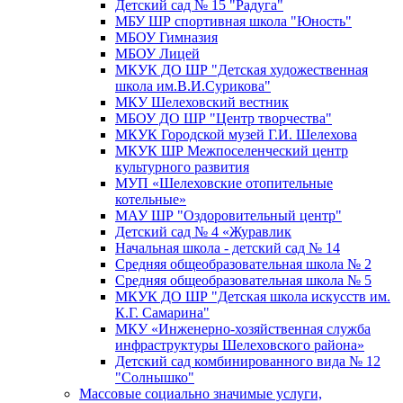
Детский сад № 15 "Радуга"
МБУ ШР спортивная школа "Юность"
МБОУ Гимназия
МБОУ Лицей
МКУК ДО ШР "Детская художественная
школа им.В.И.Сурикова"
МКУ Шелеховский вестник
МБОУ ДО ШР "Центр творчества"
МКУК Городской музей Г.И. Шелехова
МКУК ШР Межпоселенческий центр
культурного развития
МУП «Шелеховские отопительные
котельные»
МАУ ШР "Оздоровительный центр"
Детский сад № 4 «Журавлик
Начальная школа - детский сад № 14
Средняя общеобразовательная школа № 2
Средняя общеобразовательная школа № 5
МКУК ДО ШР "Детская школа искусств им.
К.Г. Самарина"
МКУ «Инженерно-хозяйственная служба
инфраструктуры Шелеховского района»
Детский сад комбинированного вида № 12
"Солнышко"
Массовые социально значимые услуги,