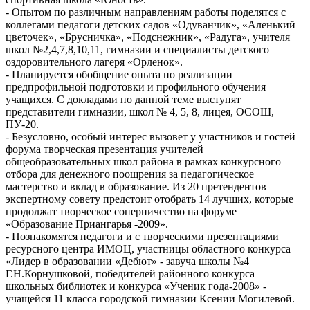
- Опытом по различным направлениям работы поделятся с
коллегами педагоги детских садов «Одуванчик», «Аленький
цветочек», «Брусничка», «Подснежник», «Радуга», учителя
школ №2,4,7,8,10,11, гимназии и специалисты детского
оздоровительного лагеря «Орленок».
- Планируется обобщение опыта по реализации
предпрофильной подготовки и профильного обучения
учащихся. С докладами по данной теме выступят
представители гимназии, школ № 4, 5, 8, лицея, ОСОШ,
ПУ-20.
- Безусловно, особый интерес вызовет у участников и гостей
форума творческая презентация учителей
общеобразовательных школ района в рамках конкурсного
отбора для денежного поощрения за педагогическое
мастерство и вклад в образование. Из 20 претендентов
экспертному совету предстоит отобрать 14 лучших, которые
продолжат творческое соперничество на форуме
«Образование Приангарья -2009».
- Познакомятся педагоги и с творческими презентациями
ресурсного центра ИМОЦ, участницы областного конкурса
«Лидер в образовании «Дебют» - завуча школы №4
Г.Н.Корнушковой, победителей районного конкурса
школьных библиотек и конкурса «Ученик года-2008» -
учащейся 11 класса городской гимназии Ксении Могилевой.