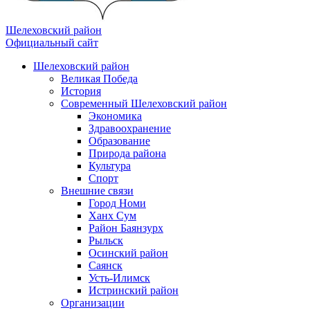
Шелеховский район
Официальный сайт
Шелеховский район
Великая Победа
История
Современный Шелеховский район
Экономика
Здравоохранение
Образование
Природа района
Культура
Спорт
Внешние связи
Город Номи
Ханх Сум
Район Баянзурх
Рыльск
Осинский район
Саянск
Усть-Илимск
Истринский район
Организации