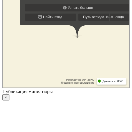
Публикация миниатюры
×