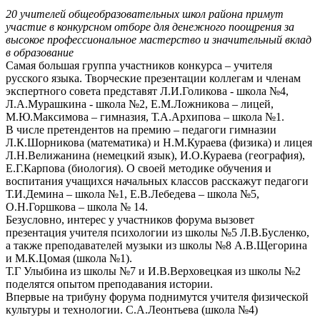
20 учителей общеобразовательных школ района примут
участие в конкурсном отборе для денежного поощрения за
высокое профессиональное мастерство и значительный вклад
в образование
Самая большая группа участников конкурса – учителя
русского языка. Творческие презентации коллегам и членам
экспертного совета представят Л.И.Голикова - школа №4,
Л.А.Мурашкина - школа №2, Е.М.Ложникова – лицей,
М.Ю.Максимова – гимназия, Т.А.Архипова – школа №1.
В числе претендентов на премию – педагоги гимназии
Л.К.Шорникова (математика) и Н.М.Кураева (физика) и лицея
Л.Н.Велижанина (немецкий язык), И.О.Кураева (география),
Е.Г.Карпова (биология). О своей методике обучения и
воспитания учащихся начальных классов расскажут педагоги
Т.И.Демина – школа №1, Е.В.Лебедева – школа №5,
О.Н.Горшкова – школа № 14.
Безусловно, интерес у участников форума вызовет
презентация учителя психологии из школы №5 Л.В.Бусленко,
а также преподавателей музыки из школы №8 А.В.Щегорина
и М.К.Цомая (школа №1).
Т.Г Улыбина из школы №7 и И.В.Верховецкая из школы №2
поделятся опытом преподавания истории.
Впервые на трибуну форума поднимутся учителя физической
культуры и технологии. С.А.Леонтьева (школа №4)