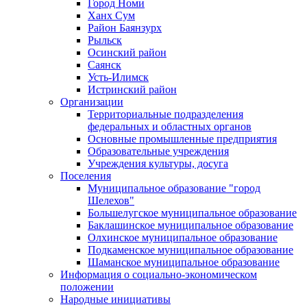
Город Номи
Ханх Сум
Район Баянзурх
Рыльск
Осинский район
Саянск
Усть-Илимск
Истринский район
Организации
Территориальные подразделения
федеральных и областных органов
Основные промышленные предприятия
Образовательные учреждения
Учреждения культуры, досуга
Поселения
Муниципальное образование "город
Шелехов"
Большелугское муниципальное образование
Баклашинское муниципальное образование
Олхинское муниципальное образование
Подкаменское муниципальное образование
Шаманское муниципальное образование
Информация о социально-экономическом
положении
Народные инициативы