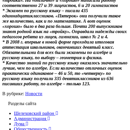
«тройки». На «отлично» и «хорошо» написали работу
соответственно 27 и 39 лицеистов, 6 и 20 гимназистов
* Экзамен по русскому языку – писали 435
одиннадцатиклассников. «Пятерок» они получили такое
же количество, как и по математике. А вот оценок
«хорошо» было в два раза больше. Почти 200 выпускников
знают родной язык на «тройку». Оправдали надежды своих
педагогов ребята из лицея, гимназии, школ № 2 и 4.
* В 2008 г. впервые в новой форме проходила итоговая
аттестация школьников, окончивших девятый класс.
Обязательными для всех были экзамены по алгебре и
русскому языку, по выбору – геометрия и физика.
* Качество знаний по русскому языку оказалось значительно
лучше, чем по алгебре. Если количество отличных оценок
практически одинаковое – 46 и 50, то «четверку» по
русскому языку получили 335 девятиклассников из 636
писавших работу, по алгебре – только 123.
В рубрике:
Новости
Разделы сайта
Шелеховский район
Администрация
Дума
Общественность