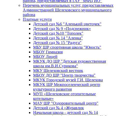
района, предоставляемых в ГАУ "МФЦ ИО"
Перечень муниципальных услуг, предоставляемых
Администрацией Шелеховского муниципального
района
Платные услуги
Детский сад №6 "Аленький цветочек"
Детский сад № 9 «Подснежник»
Детский сад №10 "Тополек"
Детский сад № 14 "Аленка"
Детский сад № 15 "Радуга"
МБУ ШР спортивная школа "Юность"
МБОУ Гимназия
МБОУ Лицей
МКУК ДО ШР "Детская художественная
школа им.В.И.Сурикова"
МКУ Шелеховский вестник
МБОУ ДО ШР "Центр творчества"
МКУК Городской музей Г.И. Шелехова
МКУК ШР Межпоселенческий центр
культурного развития
МУП «Шелеховские отопительные
котельные»
МАУ ШР "Оздоровительный центр"
Детский сад № 4 «Журавлик
Начальная школа - детский сад № 14