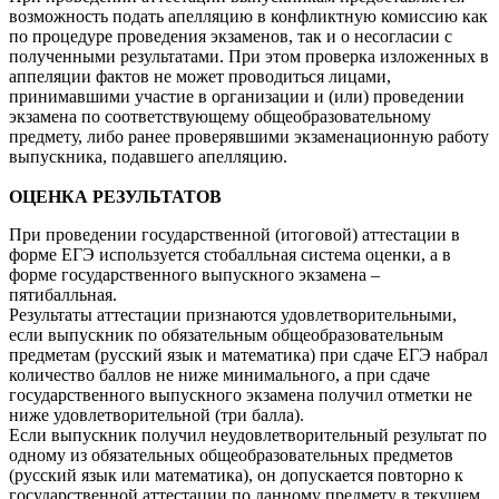
возможность подать апелляцию в конфликтную комиссию как
по процедуре проведения экзаменов, так и о несогласии с
полученными результатами. При этом проверка изложенных в
аппеляции фактов не может проводиться лицами,
принимавшими участие в организации и (или) проведении
экзамена по соответствующему общеобразовательному
предмету, либо ранее проверявшими экзаменационную работу
выпускника, подавшего апелляцию.
ОЦЕНКА РЕЗУЛЬТАТОВ
При проведении государственной (итоговой) аттестации в
форме ЕГЭ используется стобалльная система оценки, а в
форме государственного выпускного экзамена –
пятибалльная.
Результаты аттестации признаются удовлетворительными,
если выпускник по обязательным общеобразовательным
предметам (русский язык и математика) при сдаче ЕГЭ набрал
количество баллов не ниже минимального, а при сдаче
государственного выпускного экзамена получил отметки не
ниже удовлетворительной (три балла).
Если выпускник получил неудовлетворительный результат по
одному из обязательных общеобразовательных предметов
(русский язык или математика), он допускается повторно к
государственной аттестации по данному предмету в текущем