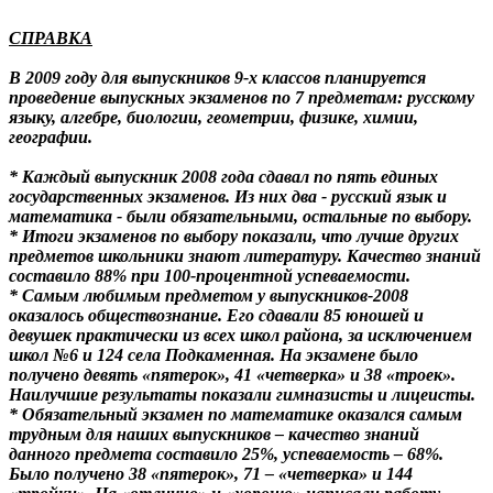
СПРАВКА
В 2009 году для выпускников 9-х классов планируется
проведение выпускных экзаменов по 7 предметам: русскому
языку, алгебре, биологии, геометрии, физике, химии,
географии.
* Каждый выпускник 2008 года сдавал по пять единых
государственных экзаменов. Из них два - русский язык и
математика - были обязательными, остальные по выбору.
* Итоги экзаменов по выбору показали, что лучше других
предметов школьники знают литературу. Качество знаний
составило 88% при 100-процентной успеваемости.
* Самым любимым предметом у выпускников-2008
оказалось обществознание. Его сдавали 85 юношей и
девушек практически из всех школ района, за исключением
школ №6 и 124 села Подкаменная. На экзамене было
получено девять «пятерок», 41 «четверка» и 38 «троек».
Наилучшие результаты показали гимназисты и лицеисты.
* Обязательный экзамен по математике оказался самым
трудным для наших выпускников – качество знаний
данного предмета составило 25%, успеваемость – 68%.
Было получено 38 «пятерок», 71 – «четверка» и 144