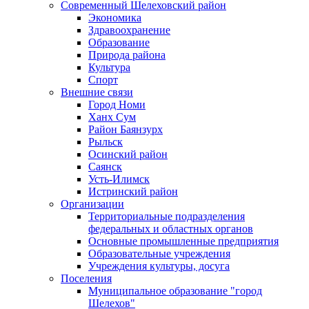
Современный Шелеховский район
Экономика
Здравоохранение
Образование
Природа района
Культура
Спорт
Внешние связи
Город Номи
Ханх Сум
Район Баянзурх
Рыльск
Осинский район
Саянск
Усть-Илимск
Истринский район
Организации
Территориальные подразделения
федеральных и областных органов
Основные промышленные предприятия
Образовательные учреждения
Учреждения культуры, досуга
Поселения
Муниципальное образование "город
Шелехов"