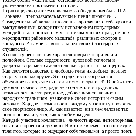
увлечению на протяжении пяти лет.
Первым руководителем вокального объединения была Н.А.
Тарнаева - преподаватель музыки и пения школы № 1.
Самодеятельный коллектив очень скоро заявил о себе яркими
выступлениями, колоритным исполнением популярных
мелодий, стал постоянным участником многих праздничных
мероприятий районного масштаба, различных смотров и
конкурсов. А самое главное - нашел своих благодарных
слушателей.
За годы существования хора шелеховцы его приняли и
полюбили. Столько сердечности, духовной теплоты и
доброты встречают самодеятельные артисты на концертах.
Как светятся радостью и любовью глаза их добрых, верных
старых и новых друзей. Эта сердечность согревает и
объединяет самодеятельных артистов и зрителей. В ней - нить
духовной связи с тем, ради чего они жили и трудились,
возможность нести разумное, доброе, вечное: верность
народным традициям, уважение к своей истории и своим
истокам. Хор дает возможность каждому участнику проявить
свое творческое лицо. А, как известно, ни в чем человек так
полно не реализуется, как в любимом деле.
Каждый участник коллектива - личность яркая, неповторимая,
богатая творчески и духовно. И в то же время – это созвездие
талантов, которые не ощущают себя таковыми, а просто поют,