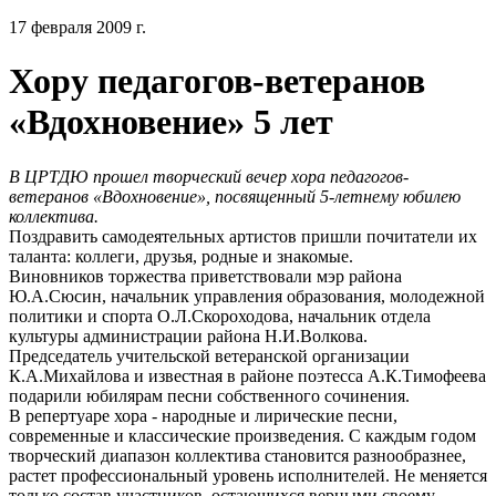
17 февраля 2009 г.
Хору педагогов-ветеранов
«Вдохновение» 5 лет
В ЦРТДЮ прошел творческий вечер хора педагогов-
ветеранов «Вдохновение», посвященный 5-летнему юбилею
коллектива.
Поздравить самодеятельных артистов пришли почитатели их
таланта: коллеги, друзья, родные и знакомые.
Виновников торжества приветствовали мэр района
Ю.А.Сюсин, начальник управления образования, молодежной
политики и спорта О.Л.Скороходова, начальник отдела
культуры администрации района Н.И.Волкова.
Председатель учительской ветеранской организации
К.А.Михайлова и известная в районе поэтесса А.К.Тимофеева
подарили юбилярам песни собственного сочинения.
В репертуаре хора - народные и лирические песни,
современные и классические произведения. С каждым годом
творческий диапазон коллектива становится разнообразнее,
растет профессиональный уровень исполнителей. Не меняется
только состав участников, остающихся верными своему