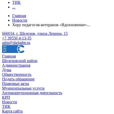
ТИК
...
Главная
Новости
Хору педагогов-ветеранов «Вдохновение»...
666034, г. Шелехов, улица Ленина, 15
+7 39550 4-13-35
adm@sheladm.ru
Главная
Шелеховский район
Администрация
Дума
Общественность
Подать обращение
Правовые акты
Муниципальные услуги
Антикоррупционная деятельность
КРП
Новости
ТИК
Карта сайта