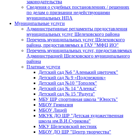
законодательства
Сведения о судебных постановлениях / решениях
по делам о признании недействующими
муниципальных НПА
Муниципальные услуги
Административные регламенты предоставления
муниципальных услуг Шелеховского района
Перечень муниципальных услуг Шелеховского
района, предоставляемых в ГАУ "МФЦ ИО"
Перечень муниципальных услуг, предоставляемых
Администрацией Шелеховского муниципального
района
Платные услуги
Детский сад №6 "Аленький цветочек"
Детский сад № 9 «Подснежник»
Детский сад №10 "Тополек"
Детский сад № 14 "Аленка"
Детский сад № 15 "Радуга"
МБУ ШР спортивная школа "Юность"
МБОУ Гимназия
МБОУ Лицей
МКУК ДО ШР "Детская художественная
школа им.В.И.Сурикова"
МКУ Шелеховский вестник
МБОУ ДО ШР "Центр творчества"