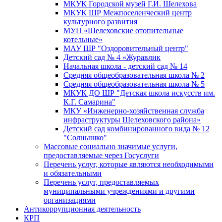
МКУК Городской музей Г.И. Шелехова
МКУК ШР Межпоселенческий центр
культурного развития
МУП «Шелеховские отопительные
котельные»
МАУ ШР "Оздоровительный центр"
Детский сад № 4 «Журавлик
Начальная школа - детский сад № 14
Средняя общеобразовательная школа № 2
Средняя общеобразовательная школа № 5
МКУК ДО ШР "Детская школа искусств им.
К.Г. Самарина"
МКУ «Инженерно-хозяйственная служба
инфраструктуры Шелеховского района»
Детский сад комбинированного вида № 12
"Солнышко"
Массовые социально значимые услуги,
предоставляемые через Госуслуги
Перечень услуг, которые являются необходимыми
и обязательными
Перечень услуг, предоставляемых
муниципальными учреждениями и другими
организациями
Антикоррупционная деятельность
КРП