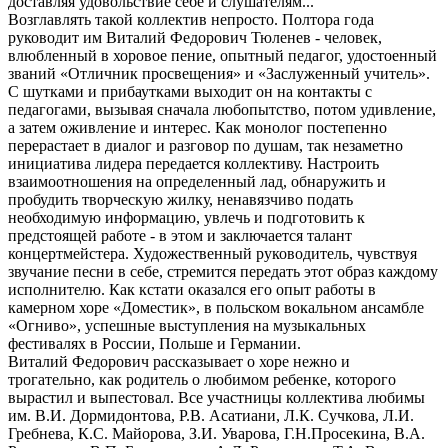
доставляя удовольствие себе и слушателям...
Возглавлять такой коллектив непросто. Полтора года
руководит им Виталий Федорович Тюленев - человек,
влюбленный в хоровое пение, опытный педагог, удостоенный
званий «Отличник просвещения» и «Заслуженный учитель».
С шутками и прибаутками выходит он на контакты с
педагогами, вызывая сначала любопытство, потом удивление,
а затем оживление и интерес. Как монолог постепенно
перерастает в диалог и разговор по душам, так незаметно
инициатива лидера передается коллективу. Настроить
взаимоотношения на определенный лад, обнаружить и
пробудить творческую жилку, ненавязчиво подать
необходимую информацию, увлечь и подготовить к
предстоящей работе - в этом и заключается талант
концертмейстера. Художественный руководитель, чувствуя
звучание песни в себе, стремится передать этот образ каждому
исполнителю. Как кстати оказался его опыт работы в
камерном хоре «Доместик», в польском вокальном ансамбле
«Огниво», успешные выступления на музыкальных
фестивалях в России, Польше и Германии.
Виталий Федорович рассказывает о хоре нежно и
трогательно, как родитель о любимом ребенке, которого
вырастил и выпестовал. Все участницы коллектива любимы
им. В.И. Дормидонтова, Р.В. Асатиани, Л.К. Сучкова, Л.И.
Гребнева, К.С. Майорова, З.И. Уварова, Г.Н.Просекина, В.А.