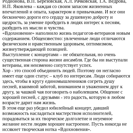
Родионова, В.П. Березовская, А.Л. Рачковская, Т.А. Ведрова,
Н.П. Яковлева – каждая со своим запасом жизненных
впечатлений и опыта, характером и привычками. И все они
бесконечно дороги его сердцу за душевную доброту и
щедрость, за умение пробудить в людях интерес к песням,
разбудить их мысли и чувства.
«Вдохновение» наполнило жизнь педагогов-ветеранов новым
содержанием. Общеизвестно: увлеченные люди отличаются
физическим и нравственным здоровьем, оптимизмом,
жизнеутверждающей позицией.
Выступление с концертами – не обязательная, но очень
существенная сторона жизни ансамбля. Где бы ни выступали
ветераны, им неизменно сопутствует успех.
Хор - это способ объединить людей. Поэтому он негласно
имеет еще один статус – клуб по интересам. Люди собираются
здесь, чтобы в кругу единомышленников согреть душу
песней, взаимной заботой, вниманием и уважением друг к
другу, за чашкой чая поговорить о наболевшем. Общение с
хорошей песней, с друзьями - это радость, которую в любом
возрасте дарит нам жизнь.
В этом еще раз убедил юбилейный концерт, давший
возможность насладиться мастерством исполнителей,
порадоваться за их творческое долголетие и неуемное
желание нести людям хорошее настроение. Пусть никогда не
иссякнет творческая нотка «Вдохновения».